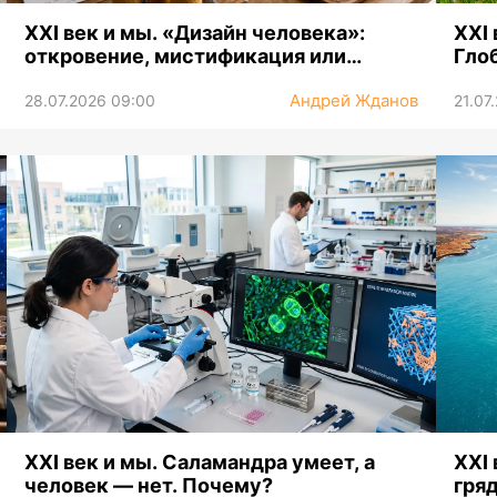
XXI век и мы. «Дизайн человека»:
XXI
откровение, мистификация или
Гло
неадекват?
про
Андрей Жданов
28.07.2026 09:00
21.07
XXI век и мы. Саламандра умеет, а
XXI 
человек — нет. Почему?
гря