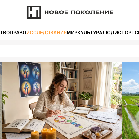
ТВО
ПРАВО
ИССЛЕДОВАНИЯ
МИР
КУЛЬТУРА
ЛЮДИ
СПОРТ
С