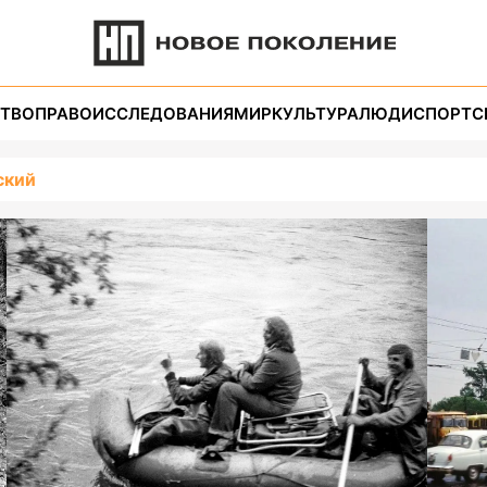
ТВО
ПРАВО
ИССЛЕДОВАНИЯ
МИР
КУЛЬТУРА
ЛЮДИ
СПОРТ
С
ский