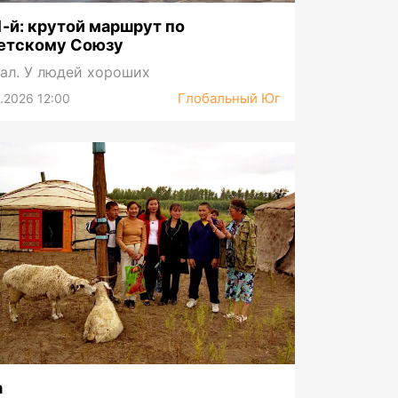
1-й: крутой маршрут по
етскому Союзу
ал. У людей хороших
Глобальный Юг
.2026 12:00
а