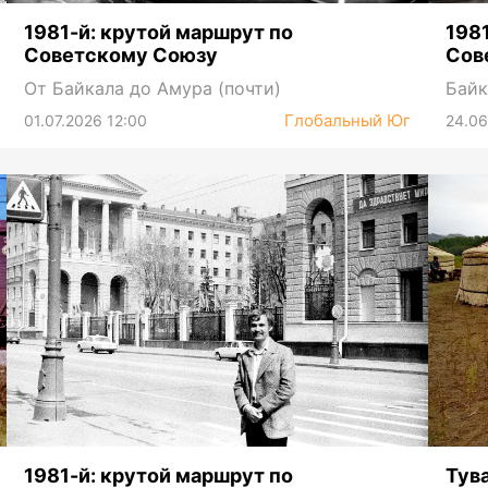
1981-й: крутой маршрут по
198
Советскому Союзу
Сов
От Байкала до Амура (почти)
Байк
Глобальный Юг
01.07.2026 12:00
24.06
1981-й: крутой маршрут по
Тув