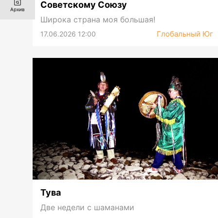
Советскому Союзу
Архив
Широка страна моя большая!
Глобальный Юг
17.06.2026 12:00
Тува
Две недели с шаманами