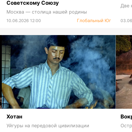
Советскому Союзу
Две 
Москва — столица нашей родины
Глобальный Юг
10.06.2026 12:00
03.06
Хотан
Вок
Уйгуры на передовой цивилизации
Остр