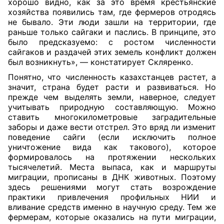
хорошо видно, как за это время крестьянские
хозяйства появились там, где фермеров отродясь
не бывало. Эти люди зашли на территории, где
раньше только сайгаки и паслись. В принципе, это
было предсказуемо: с ростом численности
сайгаков и раздачей этих земель конфликт должен
был возникнуть», — констатирует Скляренко.
Понятно, что численность казахстанцев растет, а
значит, страна будет расти и развиваться. Но
прежде чем выделять земли, наверное, следует
учитывать природную составляющую. Можно
ставить многокилометровые заградительные
заборы и даже вести отстрел. Это вряд ли изменит
поведени
е
сайги (если исключить полное
уничтожение вида как такового), которое
формировалось на протяжении нескольких
тысячелетий. Места выпаса, как и маршруты
миграции, прописаны в ДНК животных. Поэтому
здесь решениями могут стать возрождение
практики привлечения профильных НИИ и
вливание средств именно в научную среду. Тем же
фермерам, которые оказались на пути миграции,