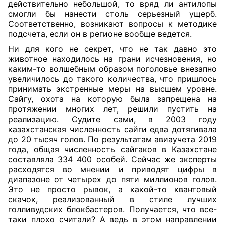
действительно небольшой, то вряд ли антилопы
смогли бы нанести столь серьезный ущерб.
Соответственно, возникают вопросы к методике
подсчета, если он в регионе вообще ведется.
Ни для кого не секрет, что не так давно это
животное находилось на грани исчезновения, но
каким-то волшебным образом поголовье внезапно
увеличилось до такого количества, что пришлось
принимать экстренные меры на высшем уровне.
Сайгу, охота на которую была запрещена на
протяжении многих лет, решили пустить на
реализацию. Судите сами, в 2003 году
казахстанская численность сайги едва дотягивала
до 20 тысяч голов. По результатам авиаучета 2019
года, общая численность сайгаков в Казахстане
составляла 334 400 особей. Сейчас же эксперты
расходятся во мнении и приводят цифры в
диапазоне от четырех до пяти миллионов голов.
Это не просто рывок, а какой-то квантовый
скач
о
к, реализованный в стиле лучших
голливудских блокбастеров. Получается, что все-
таки плохо считали? А ведь в этом направлении