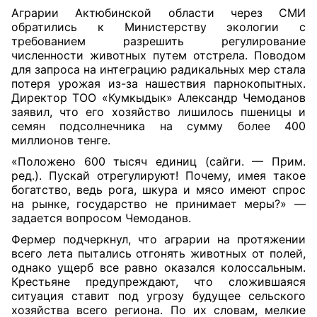
Аграрии Актюбинской области через СМИ
обратились к Министерству экологии с
требованием разрешить регулирование
численности животных путем отстрела. Поводом
для запроса на интеграцию радикальных мер стала
потеря урожая из-за нашествия парнокопытных.
Директор ТОО «Кумкыдык» Александр Чемоданов
заявил, что его хозяйство лишилось пшеницы и
семян подсолнечника на сумму более 400
миллионов тенге.
«Положено 600 тысяч единиц (сай
г
и. — Прим.
ред.). Пускай отрегулируют! Почему, имея такое
богатство, ведь рога, шкура и мясо имеют спрос
на рынке, государство не принимает меры?» —
задается вопросом Чемоданов.
Фермер подчеркнул, что аграрии на протяжении
всего лета пытались отгонять животных от полей,
однако ущерб все равно оказался колоссальным.
Крестьяне предупреждают, что сложившаяся
ситуация ставит под угрозу будущее сельского
хозяйства всего региона. По их словам, мелкие