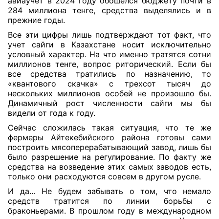
авиаучет в 2024 году обошелся бюджету почти в
284 миллиона тенге, средства выделялись и в
прежние годы.
Все эти цифры лишь подтверждают тот факт, что
учет сайги в Казахстане носит исключительно
условный характер. На что именно тратятся сотни
миллионов тенге, вопрос риторический. Если бы
все средства тратились по назначению, то
«квантового скачка» с трехсот тысяч до
нескольких миллионов особей не произошло бы.
Динамичный рост численности сайги мы бы
видели от года к году.
Сейчас сложилась такая ситуация, что те же
фермеры Айтекебийского района готовы сами
построить мясоперерабатывающий завод, лишь бы
было разрешение на регулирование. По факту же
средства на возведение этих самых заводов есть,
только они расходуются совсем в другом русле.
И да… Не буд
е
м забывать о том, что немало
средств тратится по линии борьбы с
браконьерами. В прошлом году в международном