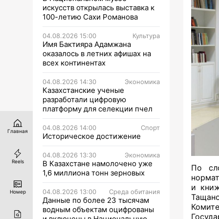
искусств открылась выставка к
100-летию Сахи Романова
04.08.2026 15:00
Культура
Имя Бактияра Адамжана
оказалось в летних афишах на
всех континентах
04.08.2026 14:30
Экономика
Казахстанские ученые
разработали цифровую
платформу для селекции пчел
04.08.2026 14:00
Спорт
Главная
Историческое достижение
04.08.2026 13:30
Экономика
Reels
В Казахстане намолочено уже
По сл
1,6 миллиона тонн зерновых
нормат
и книж
04.08.2026 13:00
Среда обитания
Номер
Тащан
Данные по более 23 тысячам
Комит
водным объектам оцифрованы
Госуда
и включены в Национальную