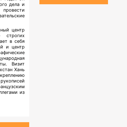
ого дела и
 провести
вательские
ьный центр
 строгих
ает в себя
ей и центр
рафические
ународная
ты. Визит
хстан Хань
креплению
 рукописей
ранцузским
ллегами из