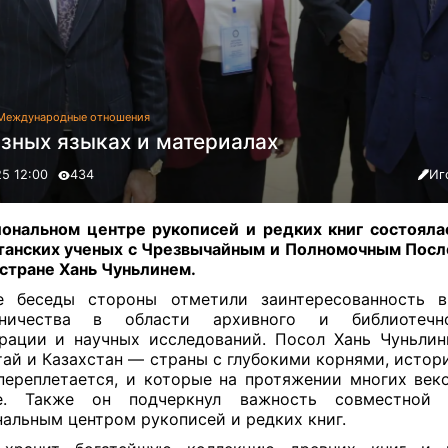
Международные отношения
азных языках и материалах
25 12:00
434
Иг
ональном центре рукописей и редких книг состояла
танских ученых с Чрезвычайным и Полномочным Посл
стране Хань Чуньлинем.
е беседы стороны отметили заинтересованность в
дничества в области архивного и библиотечн
рации и научных исследований. Посол Хань Чуньлин
тай и Казахстан — страны с глубокими корнями, истор
переплетается, и которые на протяжении многих век
е. Также он подчеркнул важность совместной
альным центром рукописей и редких книг.