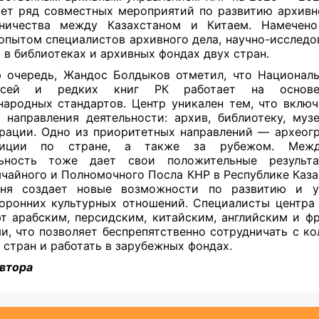
ет ряд совместных мероприятий по развитию архивн
дничества между Казахстаном и Китаем. Намечено
опытом специалистов архивного дела, научно-исследо
 в библиотеках и архивных фондах двух стран.
 очередь, Жандос Болдыков отметил, что Национал
исей и редких книг РК работает на основе
ародных стандартов. Центр уникален тем, что включ
 направления деятельности: архив, библиотеку, муз
рации. Одно из приоритетных направлений — археог
диции по стране, а также за рубежом. Межд
льность тоже дает свои положительные результа
чайного и Полномочного Посла КНР в Республике Каза
иня создает новые возможности по развитию и у
оронних культурных отношений. Специалисты центра
т арабским, персидским, китайским, английским и ф
и, что позволяет беспрепятственно сотрудничать с ко
 стран и работать в зарубежных фондах.
втора