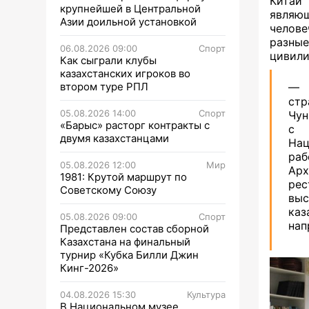
Китай
крупнейшей в Центральной
явля
Азии доильной установкой
челове
разные
06.08.2026 09:00
Спорт
цивили
Как сыграли клубы
казахстанских игроков во
втором туре РПЛ
— 
стр
05.08.2026 14:00
Спорт
Чун
«Барыс» расторг контракты с
с 
двумя казахстанцами
Нац
раб
05.08.2026 12:00
Мир
Арх
1981: Крутой маршрут по
рес
Советскому Союзу
выс
ка
05.08.2026 09:00
Спорт
нап
Представлен состав сборной
Казахстана на финальный
турнир «Кубка Билли Джин
Кинг-2026»
04.08.2026 15:30
Культура
В Национальном музее