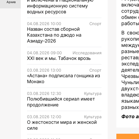
Архив
включа
информационную систему
сотру
водных ресурсов
обмен 
работы
04.08.2026 10:00
Спорт
Назван состав сборной
В свою
Казахстана по дзюдо на
рукоп
Азиаду-2026
междун
разные
04.08.2026 09:00
Исследования
рестав
XXI век и мы. Табачок врозь
экспе
деяте
03.08.2026 13:00
Спорт
«Астана» подписала гонщика из
Чрезвы
Монако
Чуньл
двухст
03.08.2026 12:30
Культура
владею
Полюбившийся сериал имеет
языкам
продолжение
разных
Фото а
03.08.2026 12:00
Культура
О жестокости мира и женской
силе