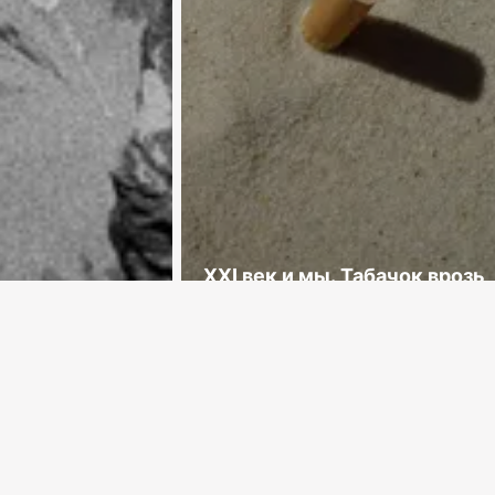
XXI век и мы. Табачок врозь