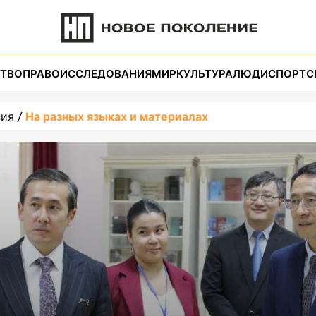
ТВО
ПРАВО
ИССЛЕДОВАНИЯ
МИР
КУЛЬТУРА
ЛЮДИ
СПОРТ
С
ния
На разных языках и материалах