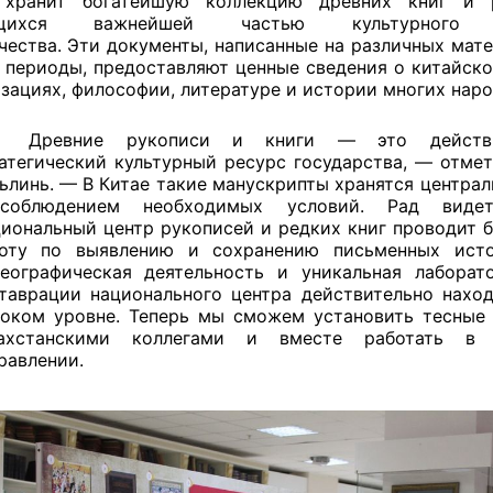
 хранит богатейшую коллекцию древних книг и р
ющихся важнейшей частью культурного 
чества. Эти документы, написанные на различных мате
 периоды, предоставляют ценные сведения о китайско
зациях, философии, литературе и истории многих нар
Древние рукописи и книги — это действи
атегический культурный ресурс государства, — отмет
ьлинь. — В Китае такие манускрипты хранятся центра
соблюдением необходимых условий. Рад видет
иональный центр рукописей и редких книг проводит 
оту по выявлению и сохранению письменных исто
еографическая деятельность и уникальная лаборат
таврации национального центра действительно наход
оком уровне. Теперь мы сможем установить тесные 
захстанскими коллегами и вместе работать в 
равлении.