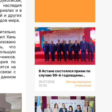
укописей,
наследия
риалах и в
й и других
одов мира.
тельно
ил Хань
лизовано
ь, что
большую
чников.
ория по
ятся на
В Астане состоялся прием по
связи с
случаю 99-й годовщины
данном
образования НОАК
28.07.2026
Международные
10:30
отношения