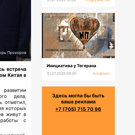
орь Прохоров
Инициатива у Тегерана
сь встреча
31.07.2026 09:30
Конфликт
ом Китая в
 развитии
Здесь могла бы быть
ого дела,
ваша реклама
ь отметил,
ия которых
+7 (705) 715 70 96
ов живут в
 работы с