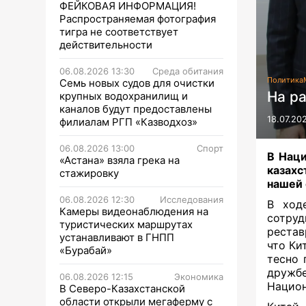
ФЕЙКОВАЯ ИНФОРМАЦИЯ!
Распространяемая фотография
тигра не соответствует
действительности
06.08.2026 13:30
Среда обитания
Политика
Семь новых судов для очистки
На р
крупных водохранилищ и
каналов будут предоставлены
18.07.20
филиалам РГП «Казводхоз»
06.08.2026 13:00
Спорт
В Наци
«Астана» взяла грека на
казахс
стажировку
нашей 
06.08.2026 12:30
Исследования
В ход
Камеры видеонаблюдения на
сотру
туристических маршрутах
рестав
устанавливают в ГНПП
что Ки
«Бурабай»
тесно 
дружб
06.08.2026 12:15
Экономика
Национ
В Северо-Казахстанской
области открыли мегаферму с