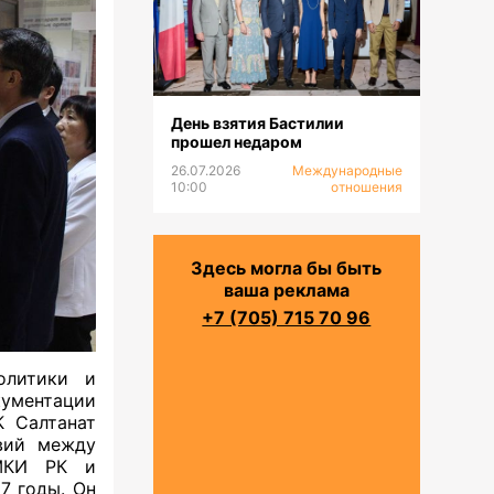
День взятия Бастилии
прошел недаром
26.07.2026
Международные
10:00
отношения
Здесь могла бы быть
ваша реклама
+7 (705) 715 70 96
олитики и
кументации
К Салтанат
вий между
 МКИ РК и
7 годы. Он