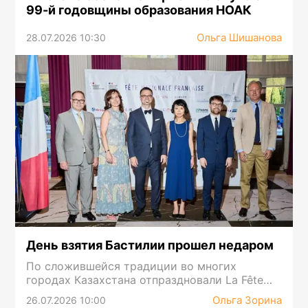
99-й годовщины образования НОАК
Ольга Шишанова
28.07.2026 10:30
День взятия Бастилии прошел недаром
По сложившейся традиции во многих
городах Казахстана отпраздновали La Fête
Nationale
Ольга Зорина
26.07.2026 10:00