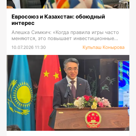
Евросоюз и Казахстан: обоюдный
интерес
Алешка Симкич: «Когда правила игры часто
меняются, это повышает инвестиционные
риски…»
Кульпаш Конырова
10.07.2026 11:30