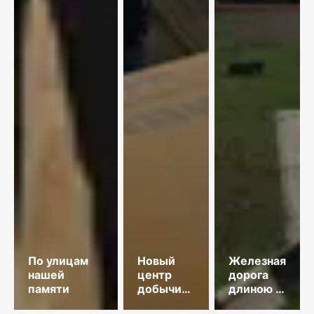
По улицам
Новый
Железная
нашей
центр
дорога
памяти
добычи
длиною в
меди
35 лет