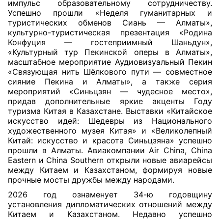
импульс образовательному сотрудничеству.
Успешно прошли «Неделя гуманитарных и
туристических обменов Сиань — Алматы»,
культурно-туристическая презентация «Родина
Конфуция — гостеприимный Шаньдун»,
«Культурный тур Пекинской оперы в Алматы»,
масштабное мероприятие Аудиовизуальный Пекин
«Связующая нить Шёлкового пути — совместное
сияние Пекина и Алматы», а также серия
мероприятий «Синьцзян — чудесное место»,
придав дополнительные яркие акценты Году
туризма Китая в Казахстане. Выставки «Китайское
искусство идей: Шедевры из Национального
художественного музея Китая» и «Великолепный
Китай: искусство и красота Синьцзяна» успешно
прошли в Алматы. Авиакомпании Air China, China
Eastern и China Southern открыли новые авиарейсы
между Китаем и Казахстаном, формируя новые
прочные мосты дружбы между народами.
2026 год ознаменует 34-ю годовщину
установления дипломатических отношений между
Китаем и Казахстаном. Недавно успешно