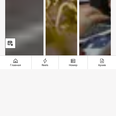
Главная
Reels
Номер
Архив
Пути-
Хлеб,
Курс на
дороги:
вода и
знания и
между
дроны
новые