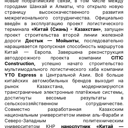
новые побратимские связи, в том числе между
городами Шанхай и Алматы, что открыло новую
страницу высококачественного развития
межрегионального сотрудничества.
Официально
введён в эксплуатацию проект логистического
терминала
«Китай (Сиань) - Казахстан»
, запущен
проект строительства второй линии железной
дороги
Достык — Мойынты
, последовательно
наращивается пропускная способность маршрутов
Китай — Европа. Завершена реконструкция
автодорожного проекта компании
CITIC
Construction,
успешно начато строительство
мультимодального логистического хаба компании
YTO Express
в Центральной Азии. Всё больше
китайских автомобильных брендов выходит на
рынок Казахстана, модернизируются
трансграничные электронные платёжные системы,
достигнуты весомые результаты в
сельскохозяйственном сотрудничестве.
Совместно разработанная Казахским
национальным университетом имени аль-Фараби и
Северо-Западным политехническим
университетом КНР
наноспутник «Китай —