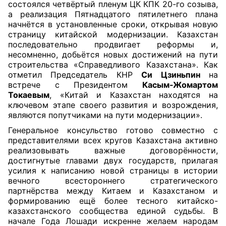
состоялся четвёртый пленум ЦК КПК 20-го созыва,
а реализация Пятнадцатого пятилетнего плана
начнётся в установленные сроки, открывая новую
страницу китайской модернизации. Казахстан
последовательно продвигает реформы и,
несомненно, добьётся новых достижений на пути
строительства «Справедливого Казахстана». Как
отметил Председатель КНР
Си Цзиньпин
на
встрече с Президентом
Касым-Жомартом
Токаевым
, «Китай и Казахстан находятся на
ключевом этапе своего развития и возрождения,
являются попутчиками на пути модернизации».
Генеральное консульство готово совместно с
представителями всех кругов Казахстана активно
реализовывать важные договорённости,
достигнутые главами двух государств, прилагая
усилия к написанию новой страницы в истории
вечного всестороннего стратегического
партнёрства между Китаем и Казахстаном и
формированию ещё более тесного китайско-
казахстанского сообщества единой судьбы. В
начале Года Лошади искренне желаем народам