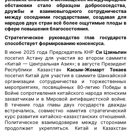
обстановки стало образцом добрососедства,
дружбы и взаимовыгодного сотрудничества
между соседними государствами, создавая для
народов двух стран всё более ощутимые плоды в
сфере повышения благосостояния.
Стратегическое руководство глав государств
способствует формированию консенсуса.
В июне 2025 года Председатель КНР
Си Цзиньпин
посетил Астану для участия во втором саммите
«Китай — Центральная Азия»; в августе Президент
Республики Казахстан
Касым-Жомарт Токаев
посетил Китай для участия в саммите Шанхайской
организации сотрудничества и торжественных
мероприятиях, посвящённых 80-летию Победы в
Войне сопротивления
китайского народа японским
захватчикам
и в Мировой антифашистской войне.
В течение года главы двух государств дважды
встречались, совместно наметив стратегический
курс развития китайско-казахстанских отношений.
Политическое взаимодоверие между сторонами
продолжает укрепляться. Китай и Казахстан