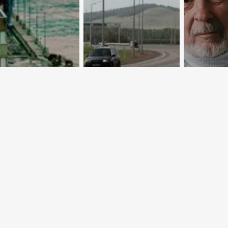
стан делает
Пути-дороги:
О роли
у на
между
печатн
энергетику
прошлым и
издани
будущим