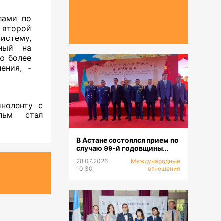
лами по
 второй
истему,
ный на
ю более
ения, -
ноленту с
льм стал
В Астане состоялся прием по
случаю 99-й годовщины
образования НОАК
28.07.2026
Международные
10:30
отношения