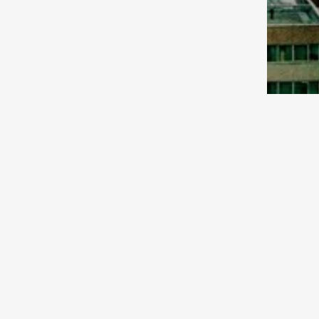
04.08.2026 13:30
Экономика
В Казахстане намолочено уже
1,6 миллиона тонн зерновых
04.08.2026 13:00
Среда обитания
Данные по более 23 тысячам
водным объектам оцифрованы
и включены в Национальную
информационную систему
водных ресурсов
04.08.2026 10:00
Спорт
Назван состав сборной
Казах
Казахстана по дзюдо на
ставк
Азиаду-2026
гидро
04.08.2026 09:00
Исследования
XXI век и мы. Табачок врозь
03.08.2026 13:00
Спорт
«Астана» подписала гонщика из
Монако