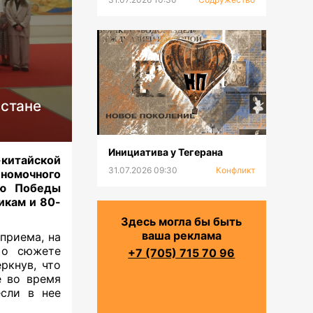
Астане
Инициатива у Тегерана
китайской
31.07.2026 09:30
Конфликт
лномочного
ию Победы
икам и 80-
Здесь могла бы быть
ваша реклама
приема, на
 о сюжете
+7 (705) 715 70 96
ркнув, что
е во время
сли в нее