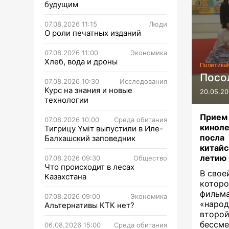
будущим
07.08.2026 11:15
Люди
О роли печатных изданий
07.08.2026 11:00
Экономика
Хлеб, вода и дроны
Политика
Посо
07.08.2026 10:30
Исследования
Курс на знания и новые
20.05.20
технологии
Прием
07.08.2026 10:00
Среда обитания
киноле
Тигрицу Үміт выпустили в Иле-
посла
Балхашский заповедник
китайс
летию
07.08.2026 09:30
Общество
Что происходит в лесах
В свое
Казахстана
котор
фильма
07.08.2026 09:00
Экономика
«народ
Альтернативы КТК нет?
второ
бессме
06.08.2026 15:00
Среда обитания