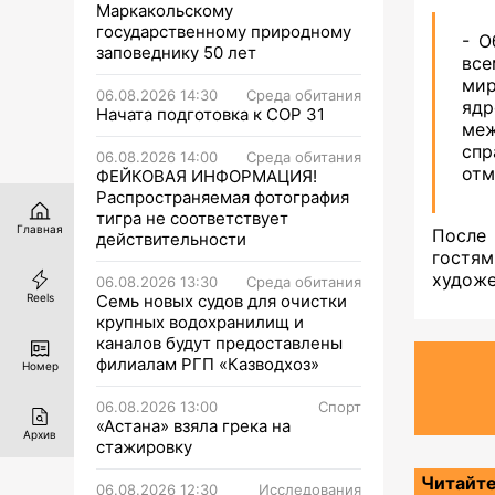
Маркакольскому
государственному природному
- О
заповеднику 50 лет
все
мир
06.08.2026 14:30
Среда обитания
яд
Начата подготовка к СОР 31
меж
спр
06.08.2026 14:00
Среда обитания
отм
ФЕЙКОВАЯ ИНФОРМАЦИЯ!
Распространяемая фотография
тигра не соответствует
Главная
После
действительности
гостя
худож
06.08.2026 13:30
Среда обитания
Семь новых судов для очистки
Reels
крупных водохранилищ и
каналов будут предоставлены
филиалам РГП «Казводхоз»
Номер
06.08.2026 13:00
Спорт
«Астана» взяла грека на
Архив
стажировку
Читайте
06.08.2026 12:30
Исследования