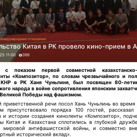
Международные отношения
льство Китая в РК провело кино-прием в 
25 11:00
396
 с показом первой совместной казахстанско-
нты «Композитор», по словам чрезвычайного и по
 КНР в РК Ханя Чуньлиня, был посвящен 80-лет
кого народа в войне сопротивления японским захватч
 Великой Победы над фашизмом.
й приветственной речи посол Хань Чуньлинь во время 
ом присутствовало порядка 100 гостей, рассказал
 и истории создания киноленты «Композитор», подче
ы Китая и Казахстана сплотились в глубокой дружб
й мировой антифашистской войны, и совместно вне
ртный исторический вклад».