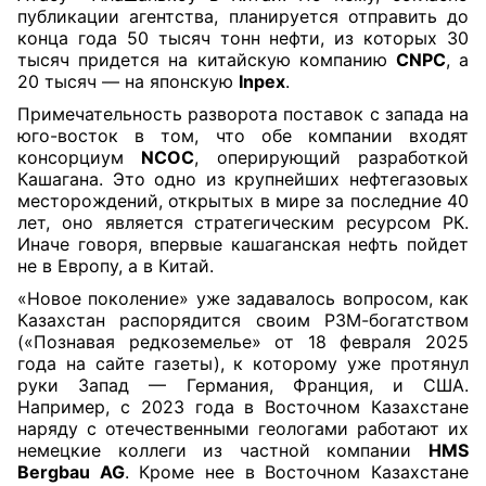
публикации агентства, планируется отправить до
конца года 50 тысяч тонн нефти, из которых 30
тысяч придется на китайскую компанию
CNPC
, а
20 тысяч — на японскую
Inpex
.
Примечательность разворота поставок с запада на
юго-восток в том, что обе компании входят
консорциум
NCOC
, оперирующий разработкой
Кашагана. Это одно из крупнейших нефтегазовых
месторождений, открытых в мире за последние 40
лет, оно является стратегическим ресурсом РК.
Иначе говоря, впервые кашаганская нефть пойдет
не в Европу, а в Китай.
«Новое поколение» уже задавалось вопросом, как
Казахстан распорядится своим РЗМ-богатством
(«Познавая редкоземелье» от 18 февраля 2025
года на сайте газеты), к которому уже протянул
руки Запад — Германия, Франция, и США.
Например, с 2023 года в Восточном Казахстане
наряду с отечественными геологами работают их
немецкие коллеги из частной компании
HMS
Bergbau AG
. Кроме нее в Восточном Казахстане