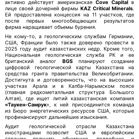
активно действует американская
Cove Capital
в
лице своей дочерней фирмы
KAZ Critical Minerals
.
Ей предоставлена концессия на 11 участков, где
после первых многообещающих результатов
фирма наращивает объемы бурения.
Не кому-то, а геологическим службам Германии,
США, Франции было также доверено провести в
2025 году аудит казахстанских недр. Кроме того,
Национальная геологическая служба РК и ее
британский аналог
BGS
планируют создание
цифровой геологической карты Казахстана на
средства гранта правительства Великобритании.
Достигнута и договоренность, что на высохших
участках Арала и в Калба-Нарымском поясе
(главная редкометалльная структура Большого
Алтая), где ищет литий казахстанская компания
«Таукен-Самрук
», к ней присоединится команда
из Бюро энергетических ресурсов США, которые
профинансируют дальнейшие изыскания.
Аудит геологической отрасли Казахстана
иностранцами позволит США и европейским
странам получить обширную, подробную и