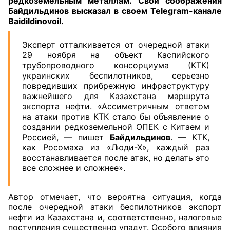
редкоземельным металлам. Свои соображения
Байдильдинов высказал в своем Telegram-канале
Baidildinovoil.
Эксперт отталкивается от очередной атаки
29 ноября на объект Каспийского
трубопроводного консорциума (КТК)
украинских беспилотников, серьезно
повредивших прибрежную инфраструктуру
важнейшего для Казахстана маршрута
экспорта нефти. «Ассиметричным ответом
на атаки против КТК стало бы объявление о
создании редкоземельной ОПЕК с Китаем и
Россией, — пишет
Байдильдинов
. — КТК,
как Росомаха из «Люди-Х», каждый раз
восстанавливается после атак, но делать это
все сложнее и сложнее».
Автор отмечает, что вероятна ситуация, когда
после очередной атаки беспилотников экспорт
нефти из Казахстана и, соответственно, налоговые
поступления существенно упадут. Особого влияния