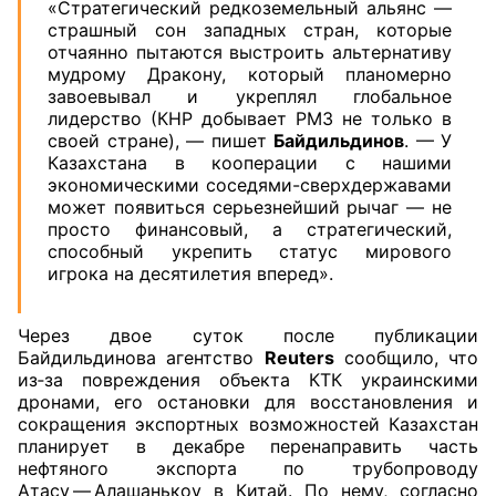
«Стратегический редкоземельный альянс —
страшный сон западных стран, которые
отчаянно пытаются выстроить альтернативу
мудрому Дракону, который планомерно
завоевывал и укреплял глобальное
лидерство (КНР добывает РМЗ не только в
своей стране), — пишет
Байдильдинов
. — У
Казахстана в кооперации с нашими
экономическими соседями-сверхдержавами
может появиться серьезнейший рычаг — не
просто финансовый, а стратегический,
способный укрепить статус мирового
игрока на десятилетия вперед».
Через двое суток после публикации
Байдильдинова агентство
Reuters
сообщило, что
из‑за повреждения объекта КТК украинскими
дронами, его остановки для восстановления и
сокращения экспортных возможностей Казахстан
планирует в декабре перенаправить часть
нефтяного экспорта по трубопроводу
Атасу — Алашанькоу в Китай. По нему, согласно