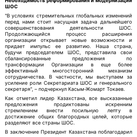
Н
еобходимост
ь
реформирования и модернизации
ШОС
"В условиях стремительных глобальных изменений
перед нами стоит насущная задача дальнейшего
совершенствования деятельности ШОС.
Продолжающийся процесс расширения
организации открывает новые возможности и
придает импульс ее развитию. Наша страна,
будучи председателем ШОС, представила свои
сбалансированные предложения по
трансформации Организации в еще более
эффективный многосторонний механизм
сотрудничества. В частности, мы выступаем за
усиление роли Секретариата ШОС и генерального
секретаря", – подчеркнул Касым-Жомарт Токаев.
Как отметил лидер Казахстана, все высказанные
предложения продиктованы искренним
стремлением внести посильную лепту в
достижение общих благородных целей, которые
разделяют все страны ШОС.
В заключение
Президент Казахстана
поблагодарил