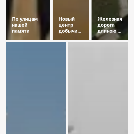
По улицам
Новый
Железная
нашей
центр
дорога
памяти
добычи
длиною в
меди
35 лет