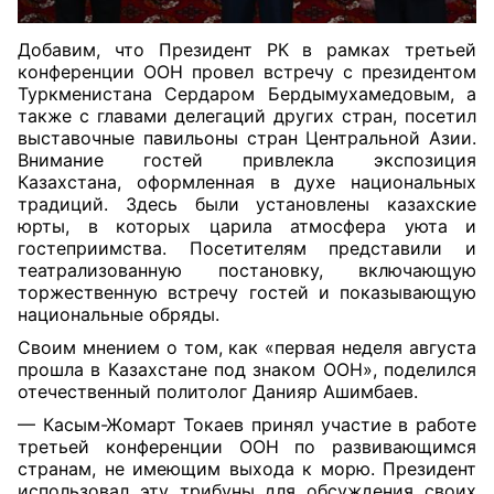
Добавим, что Президент РК в рамках третьей
конференции ООН провел встречу с президентом
Туркменистана Сердаром Бердымухамедовым, а
также с главами делегаций других стран, посетил
выставочные павильоны стран Центральной Азии.
Внимание гостей привлекла экспозиция
Казахстана, оформленная в духе национальных
традиций. Здесь были установлены казахские
юрты, в которых царила атмосфера уюта и
гостеприимства. Посетителям представили и
театрализованную постановку, включающую
торжественную встречу гостей и показывающую
национальные обряды.
Своим мнением о том, как «первая неделя августа
прошла в Казахстане под знаком ООН», поделился
отечественный политолог Данияр Ашимбаев.
— Касым-Жомарт Токаев принял участие в работе
третьей конференции ООН по развивающимся
странам, не имеющим выхода к морю. Президент
использовал эту трибуны для обсуждения своих