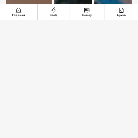
Главная
Reels
Номер
Архив
Курс на
Что
знания и
происходит
Альтернативы
новые
в лесах
КТК нет?
технологии
Казахстана