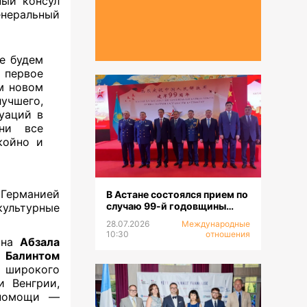
ый консул
неральный
е будем
о первое
м новом
учшего,
туаций в
ни все
койно и
Германией
В Астане состоялся прием по
случаю 99-й годовщины
ультурные
образования НОАК
28.07.2026
Международные
10:30
отношения
ана
Абзала
 Балинтом
 широкого
и Венгрии,
 помощи —