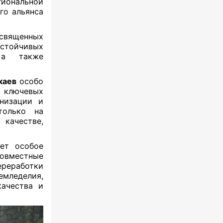
гиональной
го альянса
освященных
стойчивых
 а также
каев
особо
з ключевых
рнизации и
только на
качестве,
ает особое
овместные
еработки
мледелия,
качества и