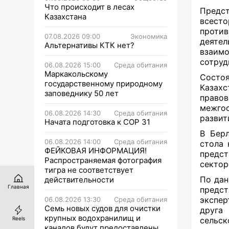
Что происходит в лесах
Предст
Казахстана
всес
против
07.08.2026 09:00
Экономика
деяте
Альтернативы КТК нет?
взаимо
сотруд
06.08.2026 15:00
Среда обитания
Маркакольскому
Состоя
государственному природному
Казахс
заповеднику 50 лет
право
межгос
06.08.2026 14:30
Среда обитания
развит
Начата подготовка к СОР 31
В Берл
06.08.2026 14:00
Среда обитания
стола
ФЕЙКОВАЯ ИНФОРМАЦИЯ!
предс
Распространяемая фотография
сектор
тигра не соответствует
По дан
действительности
Главная
предс
экспер
06.08.2026 13:30
Среда обитания
Семь новых судов для очистки
друга
крупных водохранилищ и
Reels
сельск
каналов будут предоставлены