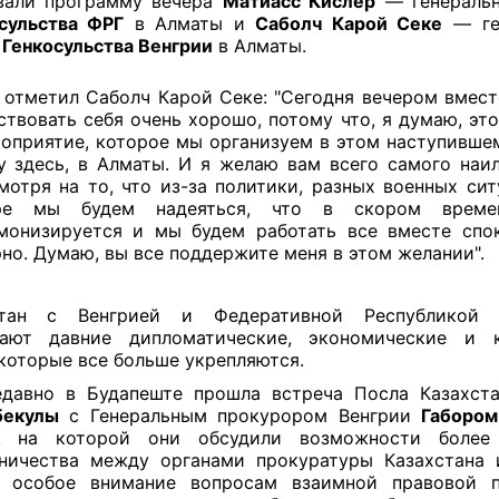
вали программу вечера
Матиасс Кислер
— генеральн
сульства ФРГ
в Алматы и
Саболч Карой Секе
— ге
л
Генкосульства Венгрии
в Алматы.
 отметил Саболч Карой Секе: "Сегодня вечером вмест
ствовать себя очень хорошо, потому что, я думаю, эт
оприятие, которое мы организуем в этом наступивше
у здесь, в Алматы. И я желаю вам всего самого наил
мотря на то, что из-за политики, разных военных си
ре мы будем надеяться, что в скором време
монизируется и мы будем работать все вместе спо
но. Думаю, вы все поддержите меня в этом желании".
стан с Венгрией и Федеративной Республикой 
вают давние дипломатические, экономические и к
 которые все больше укрепляются.
едавно в Будапеште прошла встреча Посла Казахст
бекулы
с Генеральным прокурором Венгрии
Габором
, на которой они обсудили возможности более
ничества между органами прокуратуры Казахстана 
в особое внимание вопросам взаимной правовой