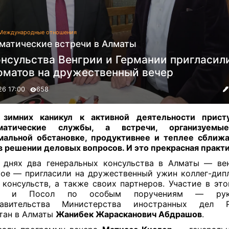
Международные отношения
матические встречи в Алматы
онсульства Венгрии и Германии пригласил
оматов на дружественный вечер
26 17:00
658
 зимних каникул к активной деятельности прист
матические службы, а встречи, организуем
мальной обстановке, продуктивнее и теплее сближ
в решении деловых вопросов. И это прекрасная практи
 днях два генеральных консульства в Алматы — ве
ое — пригласили на дружественный ужин коллег-дип
 консульств, а также своих партнеров. Участие в эт
ял и Посол по особым поручениям — руко
тавительства Министерства иностранных дел Р
тан в Алматы
Жанибек Жарасканович Абдрашов
.