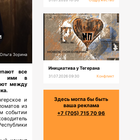
и
Ольга Зорина
Инициатива у Тегерана
упают все
31.07.2026 09:30
Конфликт
ые ими в
ают между
ка.
Здесь могла бы быть
нгерское и
ваша реклама
ломатов из
ом событии
+7 (705) 715 70 96
водитель
еспублики