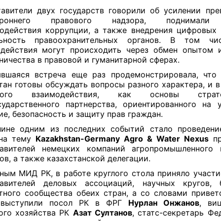
авители двух государств говорили об усилении пре
тороннего правового надзора, поднимали
одействия коррупции, а также внедрения цифровых
льность правоохранительных органов. В том чи
действия могут происходить через обмен опытом 
ничества в правовой и гуманитарной сферах.
вшаяся встреча еще раз продемонстрировала, что
тан готовы обсуждать вопросы разного характера, и в
вого взаимодействия, как основы стратег
ударственного партнерства, ориентированного на 
ие, безопасность и защиту прав граждан.
ине одним из последних событий стало проведени
 на тему
Kazakhstan-Germany Agro & Water Nexus
пр
тавителей немецких компаний агропромышленного 
ов, а также казахстанской делегации.
ным МИД РК, в работе круглого стола приняло участи
тавителей деловых ассоциаций, научных кругов, 
тного сообщества обеих стран, а со словами привет
 выступили посол РК в ФРГ
Нурлан Онжанов
, ви
ого хозяйства РК
Азат Султанов
, статс-секретарь Фе