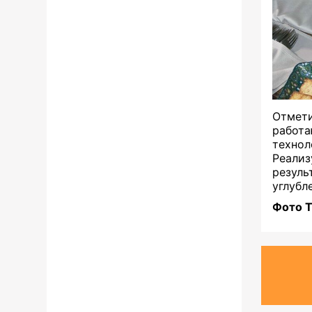
Отмет
работа
техно
Реали
резул
углубл
Фото Т