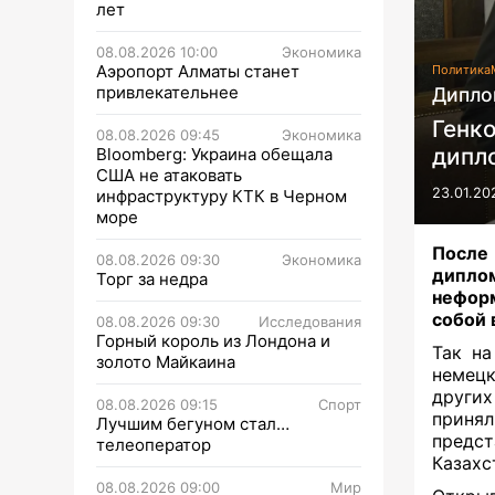
лет
08.08.2026 10:00
Экономика
Аэропорт Алматы станет
Политика
привлекательнее
Дипло
Генк
08.08.2026 09:45
Экономика
дипл
Bloomberg: Украина обещала
США не атаковать
23.01.20
инфраструктуру КТК в Черном
море
После
08.08.2026 09:30
Экономика
дипло
Торг за недра
нефор
собой 
08.08.2026 09:30
Исследования
Горный король из Лондона и
Так на
золото Майкаина
немецк
других
08.08.2026 09:15
Спорт
прин
Лучшим бегуном стал…
предс
телеоператор
Казахс
08.08.2026 09:00
Мир