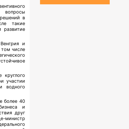
вентивного
 вопросы
 решений в
сле такие
и развитие
 Венгрия и
 том числе
ического
устойчивое
е круглого
и участии
и водного
е более 40
бизнеса и
ствия друг
це-министр
дерального