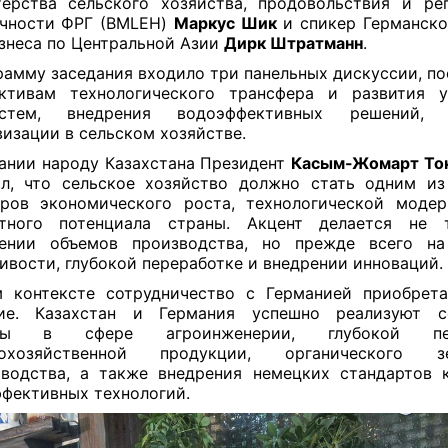
ерства сельского хозяйства, продовольствия и ре
ичности ФРГ (BMLEH)
Маркус Шик
и спикер Германско
знеса по Центральной Азии
Дирк Штратманн
.
рамму заседания входило три панельных дискуссии, п
ективам технологического трансфера и развития у
истем, внедрения водоэффективных решений,
изации в сельском хозяйстве.
ании народу Казахстана Президент
Касым-Жомарт То
л, что сельское хозяйство должно стать одним и
ров экономического роста, технологической моде
ртного потенциала страны. Акцент делается не 
чении объемов производства, но прежде всего на 
ивости, глубокой переработке и внедрении инноваций.
 контексте сотрудничество с Германией приобрет
ние. Казахстан и Германия успешно реализуют с
кты в сфере агроинженерии, глубокой пер
кохозяйственной продукции, органического зе
водства, а также внедрения немецких стандартов 
фективных технологий.