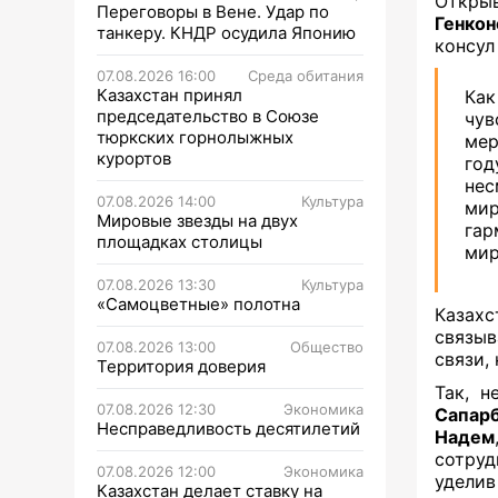
Откры
Переговоры в Вене. Удар по
Генкон
танкеру. КНДР осудила Японию
консу
07.08.2026 16:00
Среда обитания
Казахстан принял
Как
председательство в Союзе
чув
тюркских горнолыжных
мер
курортов
год
нес
07.08.2026 14:00
Культура
ми
Мировые звезды на двух
гар
площадках столицы
мир
07.08.2026 13:30
Культура
«Самоцветные» полотна
Казах
связы
07.08.2026 13:00
Общество
связи,
Территория доверия
Так, н
07.08.2026 12:30
Экономика
Сапар
Несправедливость десятилетий
Надем
сотруд
07.08.2026 12:00
Экономика
удели
Казахстан делает ставку на