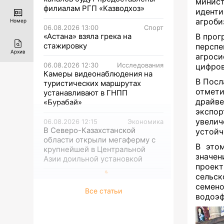
минист
филиалам РГП «Казводхоз»
идент
агроби
Номер
06.08.2026 13:00
Спорт
«Астана» взяла грека на
В прог
стажировку
персп
Архив
агрос
06.08.2026 12:30
Исследования
цифров
Камеры видеонаблюдения на
В Посл
туристических маршрутах
отмети
устанавливают в ГНПП
драйве
«Бурабай»
экспо
увели
06.08.2026 12:15
Экономика
В Северо-Казахстанской
устойч
области открыли мегаферму с
В этом
крупнейшей в Центральной
значе
Азии доильной установкой
прое
сельс
семено
Все статьи
водоэф