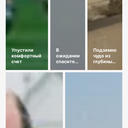
Упустили
В
Подземное
комфортный
ожидании
чудо из
счет
спасительного
глубины
звонка
веков