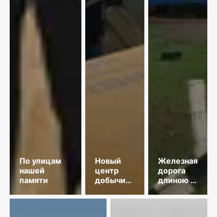
По улицам
Новый
Железная
нашей
центр
дорога
памяти
добычи
длиною в
меди
35 лет