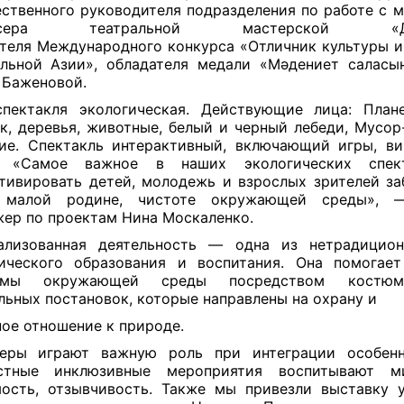
ственного руководителя подразделения по работе с 
ссера театральной мастерской «Дом
теля Международного конкурса «Отличник культуры и
льной Азии», обладателя медали «Мәдениет саласын
Баженовой.
пектакля экологическая. Действующие лица: План
к, деревья, животные, белый и черный лебеди, Мусо
ие. Спектакль интерактивный, включающий игры, в
. «Самое важное в наших экологических спе
тивировать детей, молодежь и взрослых зрителей за
 малой родине, чистоте окружающей среды», 
ер по проектам Нина Москаленко.
рализованная деятельность — одна из нетрадицио
ического образования и воспитания. Она помогае
емы окружающей среды посредством костюми
льных постановок, которые направлены на охрану и
ое отношение к природе.
теры играют важную роль при интеграции особенн
стные инклюзивные мероприятия воспитывают ми
ость, отзывчивость. Также мы привезли выставку 