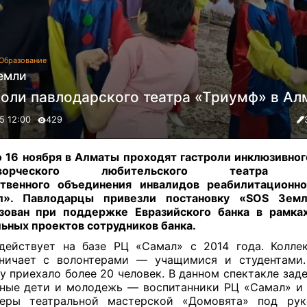
Образование
емли
роли павлодарского театра «Триумф» в Ал
5 12:00
429
о 16 ноября в Алматы проходят гастроли инклюзивног
творческого любительского театра «
твенного объединения инвалидов реабилитационно
л». Павлодарцы привезли постановку «SOS Земл
зован при поддержке Евразийского банка в рамка
ьных проектов сотрудников банка.
действует на базе РЦ «Самал» с 2014 года. Колле
дничает с волонтерами — учащимися и студентами
у приехало более 20 человек. В данном спектакле зад
ные дети и молодежь — воспитанники РЦ «Самал» и
еры театральной мастерской «Домовята» под рук