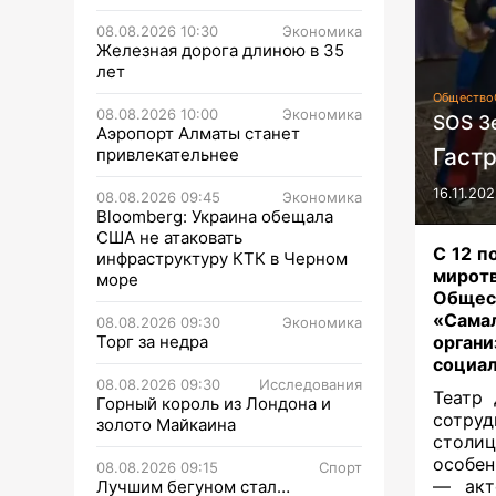
08.08.2026 10:30
Экономика
Железная дорога длиною в 35
лет
Общество
08.08.2026 10:00
Экономика
SOS З
Аэропорт Алматы станет
Гаст
привлекательнее
16.11.202
08.08.2026 09:45
Экономика
Bloomberg: Украина обещала
США не атаковать
С 12 п
инфраструктуру КТК в Черном
миро
море
Общес
«Сама
08.08.2026 09:30
Экономика
Торг за недра
органи
социал
08.08.2026 09:30
Исследования
Театр 
Горный король из Лондона и
сотру
золото Майкаина
столиц
особен
08.08.2026 09:15
Спорт
— акт
Лучшим бегуном стал…