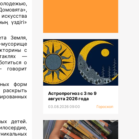
молодежью,
овята»,
 искусства
ың үздігі»
ета Земля,
р-мусорище
икторины с
ктаклях —
ботиться о
— говорит
нных форм
т раскрыть
Астропрогноз с 3 по 9
рованных
августа 2026 года
03.08.2026 09:00
Гороскоп
ых детей.
лосердие,
уникальных