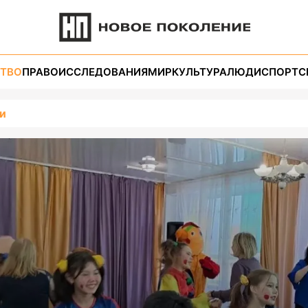
ТВО
ПРАВО
ИССЛЕДОВАНИЯ
МИР
КУЛЬТУРА
ЛЮДИ
СПОРТ
С
и