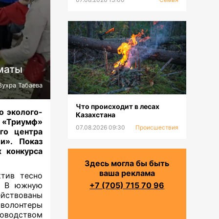
маты
Зухра Табаева
Что происходит в лесах
о эколого-
Казахстана
Триумф»
07.08.2026 09:30
Происшествия
го центра
и». Показ
х конкурса
Здесь могла бы быть
ваша реклама
ктив тесно
. В южную
+7 (705) 715 70 96
ействованы
 волонтеры
оводством