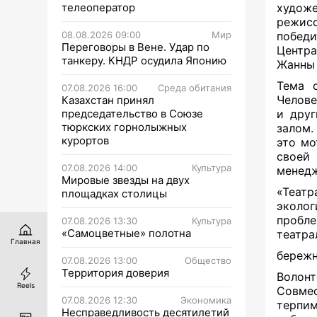
телеоператор
художе
режи
08.08.2026 09:00
Мир
победи
Переговоры в Вене. Удар по
Центра
танкеру. КНДР осудила Японию
Жанны 
Тема с
07.08.2026 16:00
Среда обитания
Челове
Казахстан принял
председательство в Союзе
и друг
тюркских горнолыжных
залом
курортов
это мо
своей
07.08.2026 14:00
Культура
менедж
Мировые звезды на двух
«Теат
площадках столицы
эколог
пробл
07.08.2026 13:30
Культура
«Самоцветные» полотна
театра
Главная
бережн
07.08.2026 13:00
Общество
Территория доверия
Волон
Reels
Совме
07.08.2026 12:30
Экономика
терпим
Несправедливость десятилетий