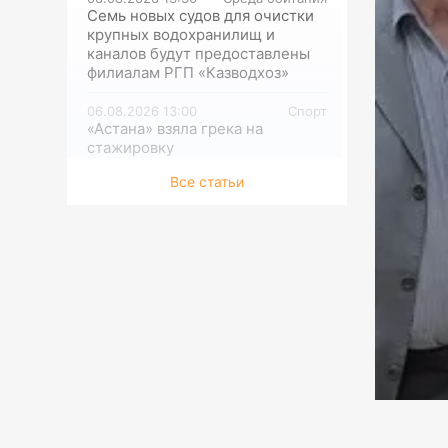
Семь новых судов для очистки
крупных водохранилищ и
каналов будут предоставлены
филиалам РГП «Казводхоз»
06.08.2026 13:00
Спорт
«Астана» взяла грека на
стажировку
Все статьи
06.08.2026 12:30
Исследования
Камеры видеонаблюдения на
туристических маршрутах
устанавливают в ГНПП
«Бурабай»