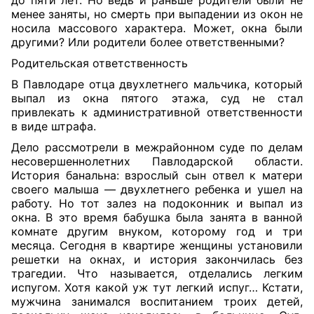
до пяти лет. Но ведь и раньше родители были не
менее заняты, но смерть при выпадении из окон не
носила массового характера. Может, окна были
другими? Или родители более ответственными?
Родительская ответственность
В Павлодаре отца двухлетнего мальчика, который
выпал из окна пятого этажа, суд не стал
привлекать к административной ответственности
в виде штрафа.
Дело рассмотрели в межрайонном суде по делам
несовершеннолетних Павлодарской области.
История банальна: взрослый сын отвел к матери
своего малыша — двухлетнего ребенка и ушел на
работу. Но тот залез на подоконник и выпал из
окна. В это время бабушка была занята в ванной
комнате другим внуком, которому год и три
месяца. Сегодня в квартире женщины установили
решетки на окнах, и история закончилась без
трагедии. Что называется, отделались легким
испугом. Хотя какой уж тут легкий испуг… Кстати,
мужчина занимался воспитанием троих детей,