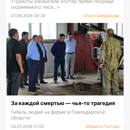
«Туристы разжигали костер прямо посреди
охраняемого леса…»
Ольга Шишанова
07.08.2026 09:30
За каждой смертью — чья-то трагедия
Гибель людей на ферме в Павлодарской
области
Марина Попова
24.07.2026 11:00