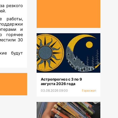
за резкого
ей.
е работы,
 поддержки
нтерами и
о горячее
местили 30
кие будут
Астропрогноз с 3 по 9
августа 2026 года
03.08.2026 09:00
Гороскоп