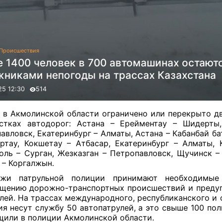
Происшествия
е 1400 человек в 700 автомашинах остают
жниками непогоды на трассах Казахстана
25 12:30
514
 в Акмолинской области ограничено или перекрыто д
стках автодорог: Астана – Ерейментау – Шидерты
авловск, Екатеринбург – Алматы, Астана – Кабанбай ба
ртау, Кокшетау – Атбасар, Екатеринбург – Алматы, 
оль – Сурган, Жезказган – Петропавловск, Щучинск –
 – Коргалжын.
ажи патрульной полиции принимают необходимы
щению дорожно-транспортных происшествий и пред
лей. На трассах международного, республиканского и 
ия несут службу 50 автопатрулей, а это свыше 100 пол
щили
в полиции Акмолинской области.