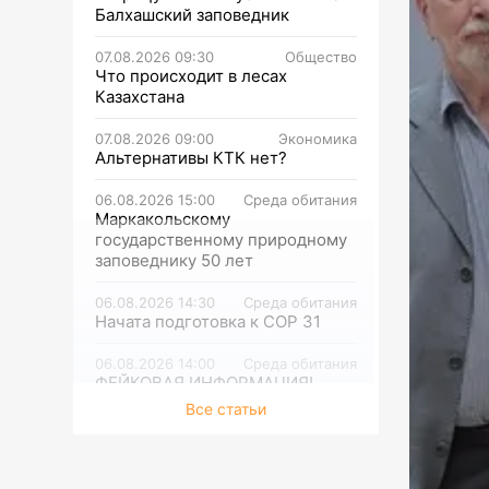
Балхашский заповедник
07.08.2026 09:30
Общество
Что происходит в лесах
Казахстана
07.08.2026 09:00
Экономика
Альтернативы КТК нет?
06.08.2026 15:00
Среда обитания
Маркакольскому
государственному природному
заповеднику 50 лет
06.08.2026 14:30
Среда обитания
Начата подготовка к СОР 31
06.08.2026 14:00
Среда обитания
ФЕЙКОВАЯ ИНФОРМАЦИЯ!
Распространяемая фотография
Все статьи
тигра не соответствует
действительности
06.08.2026 13:30
Среда обитания