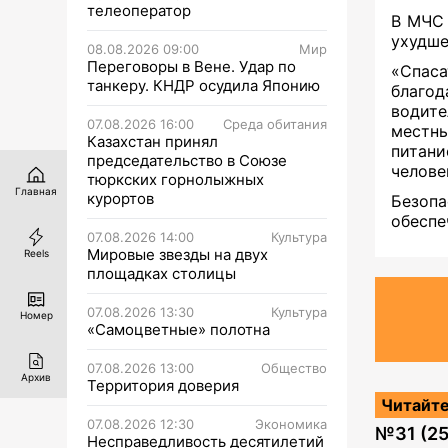
телеоператор
В МЧС 
ухудше
08.08.2026 09:00
Мир
Переговоры в Вене. Удар по
«Спас
танкеру. КНДР осудила Японию
благод
водит
07.08.2026 16:00
Среда обитания
местн
Казахстан принял
питани
председательство в Союзе
челове
тюркских горнолыжных
Главная
курортов
Безоп
обеспе
07.08.2026 14:00
Культура
Мировые звезды на двух
Reels
площадках столицы
07.08.2026 13:30
Культура
Номер
«Самоцветные» полотна
07.08.2026 13:00
Общество
Архив
Территория доверия
Читайте
07.08.2026 12:30
Экономика
№
31 (2
Несправедливость десятилетий