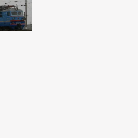
ная
 длиною
т