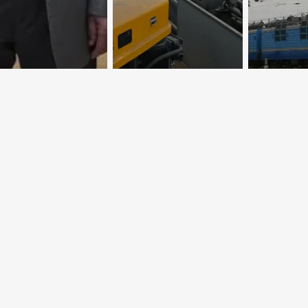
Желез
ицам нашей
Новый центр
дорога
ти
добычи меди
в 35 ле