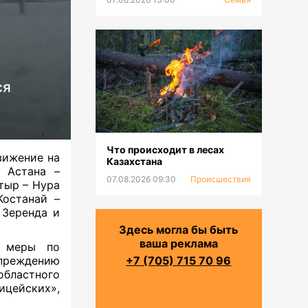
ся
Что происходит в лесах
вижение на
Казахстана
, Астана –
07.08.2026 09:30
Происшествия
тыр – Нура
Костанай –
 Зеренда и
Здесь могла бы быть
ваша реклама
е меры по
упреждению
+7 (705) 715 70 96
областного
ицейских»,