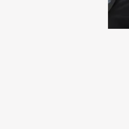
Семь новых судов для очистки
крупных водохранилищ и
каналов будут предоставлены
филиалам РГП «Казводхоз»
06.08.2026 13:00
Спорт
«Астана» взяла грека на
стажировку
06.08.2026 12:30
Исследования
Камеры видеонаблюдения на
туристических маршрутах
По ул
устанавливают в ГНПП
памя
«Бурабай»