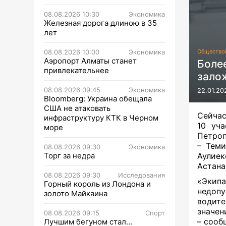
08.08.2026 10:30
Экономика
Железная дорога длиною в 35
лет
08.08.2026 10:00
Экономика
Общество
Аэропорт Алматы станет
Боле
привлекательнее
зало
08.08.2026 09:45
Экономика
22.01.20
Bloomberg: Украина обещала
США не атаковать
Сейчас
инфраструктуру КТК в Черном
10 уча
море
Петроп
– Теми
08.08.2026 09:30
Экономика
Торг за недра
Аулиек
Астана
08.08.2026 09:30
Исследования
«Экип
Горный король из Лондона и
недопу
золото Майкаина
водите
значен
08.08.2026 09:15
Спорт
–
сооб
Лучшим бегуном стал…