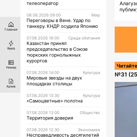
телеоператор
Алагуз
публик
08.08.2026 09:00
Мир
Переговоры в Вене. Удар по
танкеру. КНДР осудила Японию
Главная
07.08.2026 16:00
Среда обитания
Казахстан принял
председательство в Союзе
Reels
тюркских горнолыжных
курортов
Читайте
Номер
07.08.2026 14:00
Культура
№
31 (2
Мировые звезды на двух
площадках столицы
Архив
07.08.2026 13:30
Культура
«Самоцветные» полотна
07.08.2026 13:00
Общество
Территория доверия
07.08.2026 12:30
Экономика
Несправедливость десятилетий