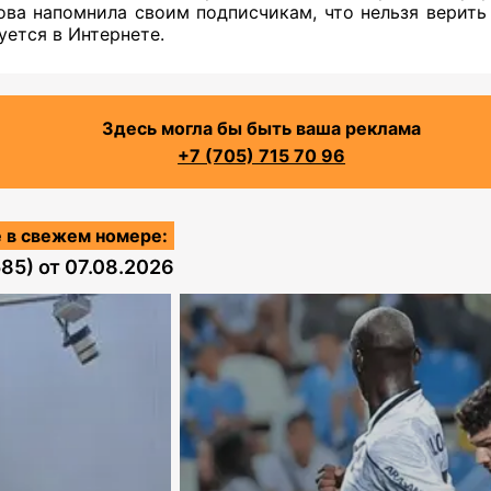
ова напомнила своим подписчикам, что нельзя верить 
уется в Интернете.
Здесь могла бы быть ваша реклама
+7 (705) 715 70 96
 в свежем номере:
585)
от
07.08.2026