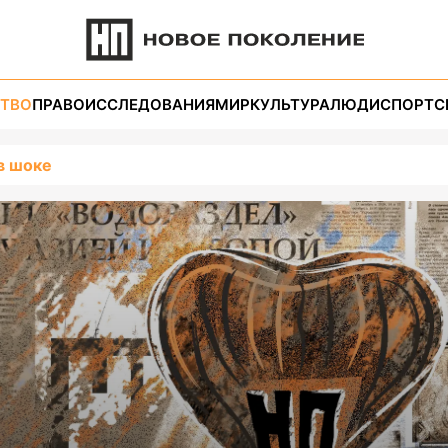
ТВО
ПРАВО
ИССЛЕДОВАНИЯ
МИР
КУЛЬТУРА
ЛЮДИ
СПОРТ
С
в шоке