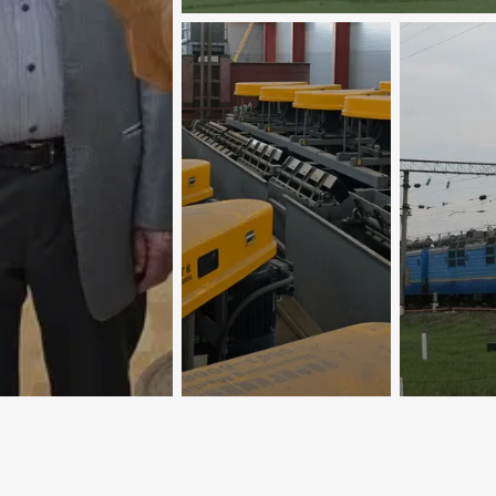
Желез
ицам нашей
Новый центр
дорога
ти
добычи меди
в 35 ле