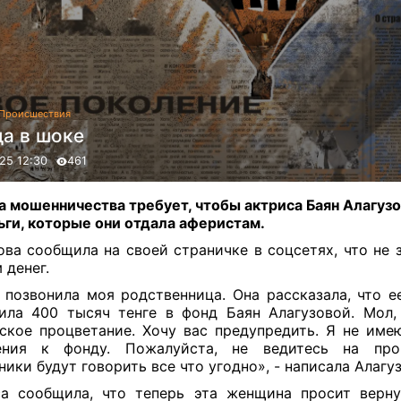
Происшествия
да в шоке
25 12:30
461
 мошенничества требует, чтобы актриса Баян Алагузо
ьги, которые они отдала аферистам.
ова сообщила на своей страничке в соцсетях, что не 
 денег.
 позвонила моя родственница. Она рассказала, что е
ила 400 тысяч тенге в фонд Баян Алагузовой. Мол
ское процветание. Хочу вас предупредить. Я не име
ения к фонду. Пожалуйста, не ведитесь на пров
ики будут говорить все что угодно», - написала Алагуз
а сообщила, что теперь эта женщина просит верну