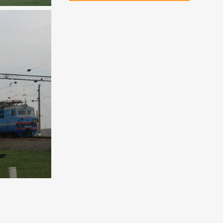
ная
 длиною
т