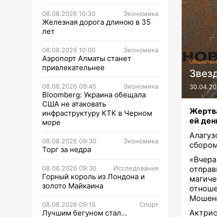
08.08.2026 10:30
Экономика
Железная дорога длиною в 35
лет
08.08.2026 10:00
Экономика
Аэропорт Алматы станет
Общество
привлекательнее
Звез
08.08.2026 09:45
Экономика
30.04.20
Bloomberg: Украина обещала
США не атаковать
Жертва
инфраструктуру КТК в Черном
ей ден
море
Алагуз
08.08.2026 09:30
Экономика
сбором
Торг за недра
«Вчера
08.08.2026 09:30
Исследования
отправ
Горный король из Лондона и
магиче
золото Майкаина
отнош
Мошенн
08.08.2026 09:15
Спорт
Актрис
Лучшим бегуном стал…