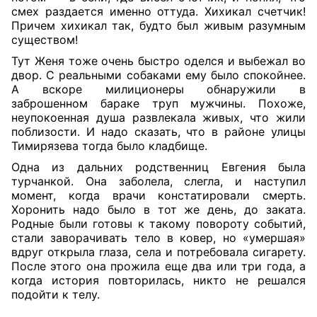
смех раздается именно оттуда. Хихикал счетчик!
Причем хихикал так, будто был живым разумным
существом!
Тут Женя тоже очень быстро оделся и выбежал во
двор. С реальными собаками ему было спокойнее.
А вскоре милиционеры обнаружили в
заброшенном бараке труп мужчины. Похоже,
неупокоенная душа развлекала живых, что жили
поблизости. И надо сказать, что в районе улицы
Тимирязева тогда было кладбище.
Одна из дальних родственниц Евгения была
турчанкой. Она заболела, слегла, и наступил
момент, когда врачи констатировали смерть.
Хоронить надо было в тот же день, до заката.
Родные были готовы к такому повороту событий,
стали заворачивать тело в ковер, но «умершая»
вдруг открыла глаза, села и потребовала сигарету.
После этого она прожила еще два или три года, а
когда история повторилась, никто не решался
подойти к телу.