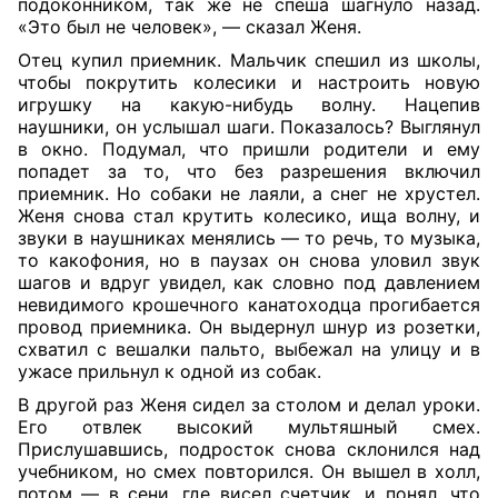
подоконником, так же не спеша шагнуло назад.
«Это был не человек», — сказал Женя.
Отец купил приемник. Мальчик спешил из школы,
чтобы покрутить колесики и настроить новую
игрушку на какую-нибудь волну. Нацепив
наушники, он услышал шаги. Показалось? Выглянул
в окно. Подумал, что пришли родители и ему
попадет за то, что без разрешения включил
приемник. Но собаки не лаяли, а снег не хрустел.
Женя снова стал крутить колесико, ища волну, и
звуки в наушниках менялись — то речь, то музыка,
то какофония, но в паузах он снова уловил звук
шагов и вдруг увидел, как словно под давлением
невидимого крошечного канатоходца прогибается
провод приемника. Он выдернул шнур из розетки,
схватил с вешалки пальто, выбежал на улицу и в
ужасе прильнул к одной из собак.
В другой раз Женя сидел за столом и делал уроки.
Его отвлек высокий мультяшный смех.
Прислушавшись, подросток снова склонился над
учебником, но смех повторился. Он вышел в холл,
потом — в сени, где висел счетчик, и понял, что