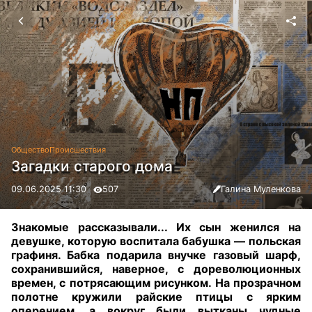
Общество
Происшествия
Загадки старого дома
09.06.2025 11:30
507
Галина Муленкова
Знакомые рассказывали... Их сын женился на
девушке, которую воспитала бабушка — польская
графиня. Бабка подарила внучке газовый шарф,
сохранившийся, наверное, с дореволюционных
времен, с потрясающим рисунком. На прозрачном
полотне кружили райские птицы с ярким
оперением, а вокруг были вытканы чудные