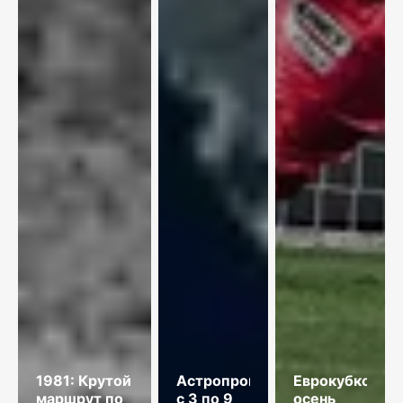
1981: Крутой
Астропрогноз
Еврокубковая
маршрут по
с 3 по 9
осень