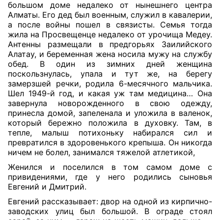
большом доме недалеко от нынешнего центра
Алматы. Его дед был военным, служил в кавалерии,
а после войны пошел в связисты. Семья тогда
жила на Просвещенце недалеко от урочища Медеу.
Антенны размещали в предгорьях Заилийского
Алатау, и беременная жена носила мужу на службу
обед. В один из зимних дней женщина
поскользнулась, упала и тут же, на берегу
замерзшей речки, родила 6-месячного мальчика.
Шел 1949-й год, и какая уж там медицина… Она
завернула новорожденного в свою одежду,
принесла домой, запеленала и уложила в валенок,
который бережно положила в духовку. Там, в
тепле, малыш потихоньку набирался сил и
превратился в здоровенького крепыша. Он никогда
ничем не болел, занимался тяжелой атлетикой,
Женился и поселился в том самом доме с
привидениями, где у него родились сыновья
Евгений и Дмитрий.
Евгений рассказывает: двор на одной из кирпично-
заводских улиц был большой. В ограде стоял