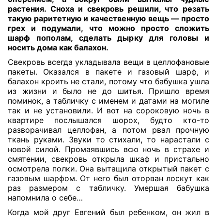
растения. Сноха и свекровь решили, что резать
такую раритетную и качественную вещь — просто
грех и подумали, что можно просто сложить
шарф пополам, сделать дырку для головы и
носить дома как балахон
.
Свекровь всегда укладывала вещи в целлофановые
пакеты. Оказался в пакете и газовый шарф, и
балахон кроить не стали, потому что бабушка ушла
из жизни и было не до шитья. Пришло время
поминок, а табличку с именем и датами на могиле
так и не установили. И вот на сороковую ночь в
квартире послышался шорох, будто кто-то
разворачивал целлофан, а потом рвал прочную
ткань руками. Звуки то стихали, то нарастали с
новой силой. Промаявшись всю ночь в страхе и
смятении, свекровь открыла шкаф и пристально
осмотрела полки. Она вытащила открытый пакет с
газовым шарфом. От него был оторван лоскут как
раз размером с табличку. Умершая бабушка
напомнила о себе…
Когда мой друг Евгений был ребенком, он жил в