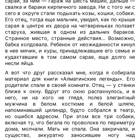
сарай, за ним — гараж на шесть машин, дальше —
свалка и бараки кирпичного завода. Ни с того ни с
сего в округе стали подыхать козы, кошки, собаки.
Его отец, тогда еще мальчик, увидел, как по крыше
сарая в центре их двора на четвереньках ползает
старуха, жившая в одном из дальних бараков.
Странное место, странные действия… Возможно,
бабка колдовала. Ребенок от неожиданности кинул
в нее мячик, и куры, принадлежавшие его семье и
кудахтавшие в том самом сарае, еще долго не
несли яйца.
А вот что друг рассказал мне, когда я собирала
материал для книги «Алматинские легенды». Его
родители спали в своей комнате. Отец — у стенки
ближе к окну. Вдруг это окно распахнулось, и в
него, ни на кого не глядя, полез элегантный
мужчина в белом костюме и белой шляпе,
напоминавшей цилиндр, будто собрался в театр,
но ошибся адресом. При этом все три собаки,
включая ту, что бегала по проволоке по периметру
дома, молчали. Мать не спала. Она закричала, и
существо, аккуратно заносившее ногу над