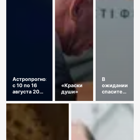
Астропрогноз
В
с 10 по 16
«Краски
ожидании
августа 2026
души»
спасительного
год
звонка