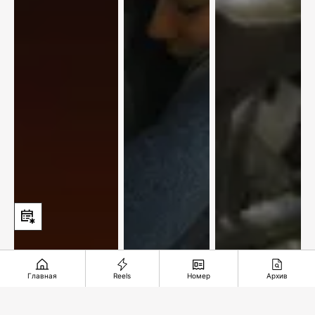
Главная
Reels
Номер
Архив
Мировые
звезды на
Территория
Несправедлив
двух
доверия
десятилетий