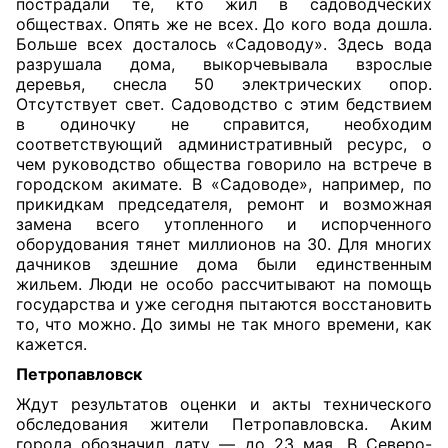
пострадали те, кто жил в садоводческих
обществах. Опять же не всех. До кого вода дошла.
Больше всех досталось «Садоводу». Здесь вода
разрушала дома, выкорчевывала взрослые
деревья, снесла 50 электрических опор.
Отсутствует свет. Садоводство с этим бедствием
в одиночку не справится, необходим
соответствующий административный ресурс, о
чем руководство общества говорило на встрече в
городском акимате. В «Садоводе», например, по
прикидкам председателя, ремонт и возможная
замена всего утопленного и испорченного
оборудования тянет миллионов на 30. Для многих
дачников здешние дома были единственным
жильем. Люди не особо рассчитывают на помощь
государства и уже сегодня пытаются восстановить
то, что можно. До зимы не так много времени, как
кажется.
Петропавловск
Ждут результатов оценки и акты технического
обследования жители Петропавловска. Аким
города обозначил дату — до 23 мая. В Северо-