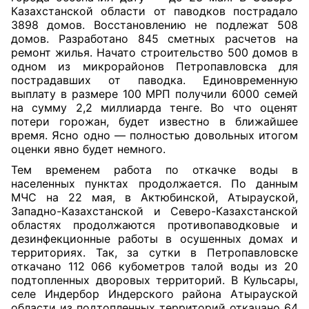
Казахстанской области от паводков пострадало
3898 домов. Восстановлению не подлежат 508
домов. Разработано 845 сметных расчетов на
ремонт жилья. Начато строительство 500 домов в
одном из микрорайонов Петропавловска для
пострадавших от
паводка. Единовременную
выплату в размере 100 МРП получили 6000 семей
на сумму 2,2 миллиарда тенге. Во что оценят
потери горожан, будет известно в ближайшее
время. Ясно одно — полностью довольных итогом
оценки явно будет немного.
Тем временем работа по откачке воды в
населенных пунктах продолжается. По данным
МЧС на 22 мая, в Актюбинской, Атырауской,
Западно-Казахстанской и Северо-Казахстанской
областях продолжаются противопаводковые и
дезинфекционные работы в осушенных домах и
территориях. Так, за сутки в Петропавловске
откачано 112 066 кубометров талой воды из 20
подтопленных дворовых территорий. В Кульсары,
селе Индербор Индерского района Атырауской
области из подтопленных территорий откачано 64