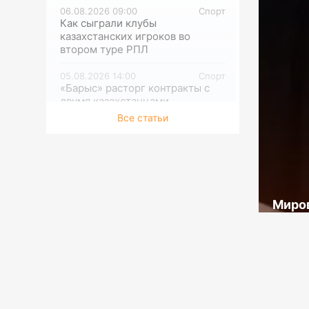
06.08.2026 09:00
Спорт
Как сыграли клубы
казахстанских игроков во
втором туре РПЛ
05.08.2026 14:00
Спорт
«Барыс» расторг контракты с
двумя казахстанцами
Все статьи
05.08.2026 12:00
Мир
1981: Крутой маршрут по
Советскому Союзу
05.08.2026 09:00
Спорт
Представлен состав сборной
Миров
Казахстана на финальный
турнир «Кубка Билли Джин
двух
Кинг-2026»
стол
04.08.2026 15:30
Культура
В Национальном музее
искусств открылась выставка к
100-летию Сахи Романова