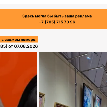
Здесь могла бы быть ваша реклама
+7 (705) 715 70 96
 в свежем номере:
585)
от
07.08.2026