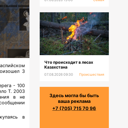
Что происходит в лесах
аспийском
Казахстана
роизошел 3
07.08.2026 09:30
Происшествия
ерега - 100
ло Т. 2003
Здесь могла бы быть
ания в не
ваша реклама
сообщении
+7 (705) 715 70 96
купаясь в