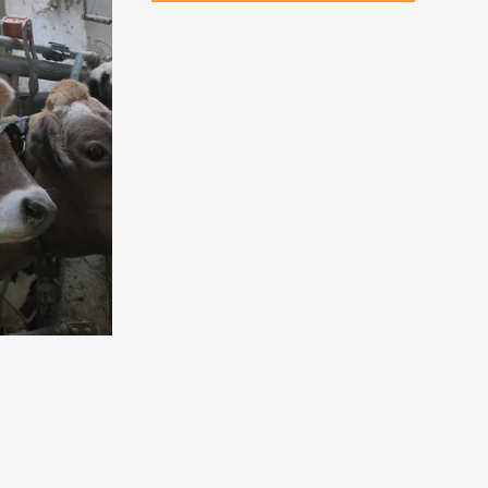
ведливость
летий