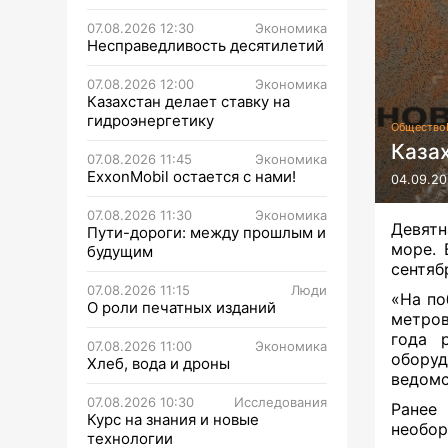
07.08.2026 12:30
Экономика
Несправедливость десятилетий
07.08.2026 12:00
Экономика
Казахстан делает ставку на
гидроэнергетику
Общество
Каза
07.08.2026 11:45
Экономика
ExxonMobil остается с нами!
04.09.20
07.08.2026 11:30
Экономика
Девят
Пути-дороги: между прошлым и
море.
будущим
сентяб
07.08.2026 11:15
Люди
«На по
О роли печатных изданий
метров
года 
07.08.2026 11:00
Экономика
обору
Хлеб, вода и дроны
ведомс
07.08.2026 10:30
Исследования
Ранее
Курс на знания и новые
необор
технологии