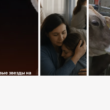
ые звезды на
 площадках
Территория
Неспра
ицы
доверия
десяти