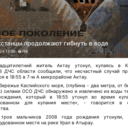
Происшествия
хстанцы продолжают гибнуть в воде
24 13:30
746
надцатилетний житель Актау утонул, купаясь в К
В ДЧС области сообщили, что несчастный случай п
ря в 18:55 в 7-м А микрорайоне Актау.
бережье Каспийского моря, (глубина - два метра, от б
) силами ОСО ДЧС обнаружено и извлечено из воды те
рождения, который в 18:55 утонул во время куп
дованном для купания месте», - говорится в 
тва.
 трое мальчиков 2008 года рождения утонули, 
удованном месте на реке Урал в Атырау.