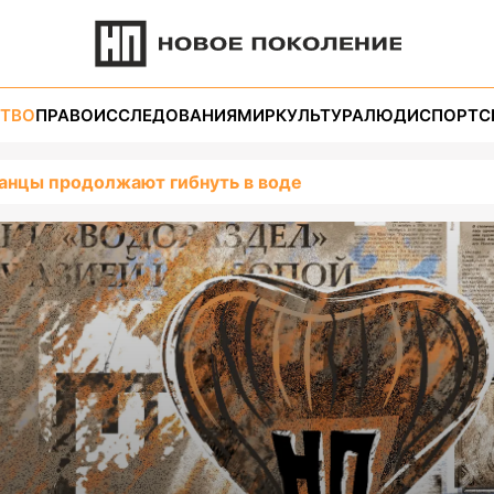
ТВО
ПРАВО
ИССЛЕДОВАНИЯ
МИР
КУЛЬТУРА
ЛЮДИ
СПОРТ
С
анцы продолжают гибнуть в воде