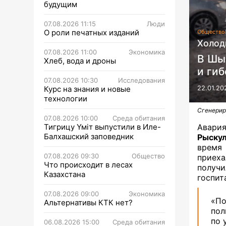
будущим
07.08.2026 11:15
Люди
О роли печатных изданий
Общество
Холод
07.08.2026 11:00
Экономика
В Шы
Хлеб, вода и дроны
и гиб
07.08.2026 10:30
Исследования
Курс на знания и новые
22.01.20
технологии
Сгенерир
07.08.2026 10:00
Среда обитания
Тигрицу Үміт выпустили в Иле-
Авари
Балхашский заповедник
Рыску
время 
07.08.2026 09:30
Общество
приеха
Что происходит в лесах
полу
Казахстана
госпит
07.08.2026 09:00
Экономика
«По
Альтернативы КТК нет?
пол
по 
06.08.2026 15:00
Среда обитания