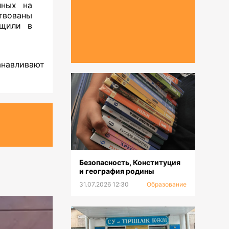
нных на
твованы
бщили в
навливают
Безопасность, Конституция
и география родины
31.07.2026 12:30
Образование