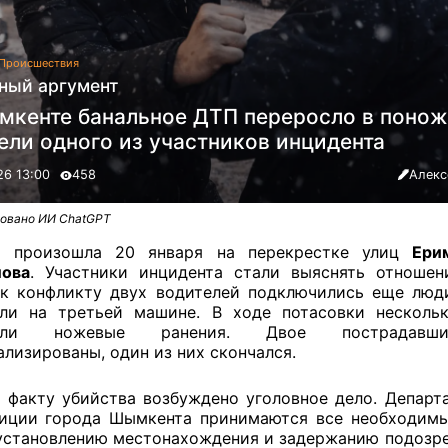
Происшествия
ный аргумент
мкенте банальное ДТП переросло в поно
ели одного из участников инцидента
26 13:00
458
Алекс
овано ИИ ChatGPT
я произошла 20 января на перекрестке улиц
Ери
лова
. Участники инцидента стали выяснять отношен
к конфликту двух водителей подключились еще люд
ли на третьей машине. В ходе потасовки несколь
чили ножевые ранения. Двое пострадав
ализированы, один из них скончался.
 факту убийства возбуждено уголовное дело. Департ
иции города Шымкента принимаются все необходим
установлению местонахождения и задержанию подозр