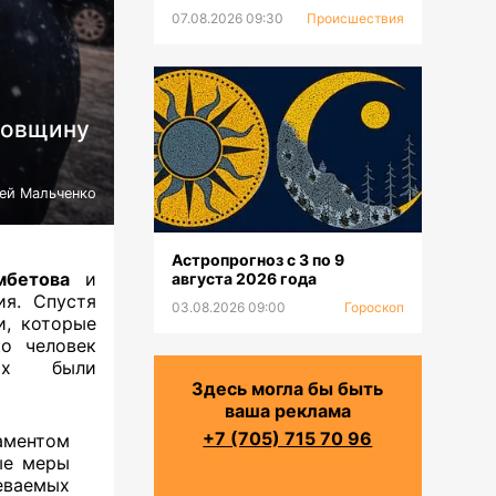
07.08.2026 09:30
Происшествия
жовщину
ей Мальченко
Астропрогноз с 3 по 9
мбетова
и
августа 2026 года
ия. Спустя
03.08.2026 09:00
Гороскоп
и, которые
ко человек
ших были
Здесь могла бы быть
ваша реклама
+7 (705) 715 70 96
аментом
ые меры
еваемых