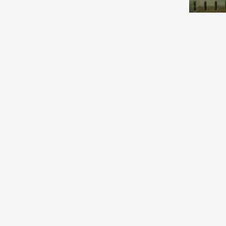
04.08.2026 13:30
Экономика
В Казахстане намолочено уже
1,6 миллиона тонн зерновых
Казах
04.08.2026 13:00
Среда обитания
Данные по более 23 тысячам
ставк
водным объектам оцифрованы
гидро
и включены в Национальную
информационную систему
водных ресурсов
04.08.2026 10:00
Спорт
Назван состав сборной
Казахстана по дзюдо на
Азиаду-2026
04.08.2026 09:00
Исследования
XXI век и мы. Табачок врозь
03.08.2026 13:00
Спорт
«Астана» подписала гонщика из
Монако