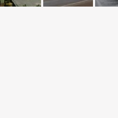
стан делает
Пути-дороги:
О роли
у на
между
печатн
энергетику
прошлым и
издани
будущим