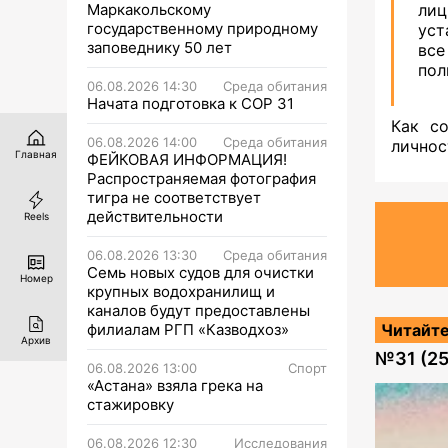
Маркакольскому
лиц
государственному природному
уст
заповеднику 50 лет
все
пол
06.08.2026 14:30
Среда обитания
Начата подготовка к СОР 31
Как с
06.08.2026 14:00
Среда обитания
личнос
Главная
ФЕЙКОВАЯ ИНФОРМАЦИЯ!
Распространяемая фотография
тигра не соответствует
действительности
Reels
06.08.2026 13:30
Среда обитания
Семь новых судов для очистки
Номер
крупных водохранилищ и
каналов будут предоставлены
филиалам РГП «Казводхоз»
Читайте
Архив
№
31 (2
06.08.2026 13:00
Спорт
«Астана» взяла грека на
стажировку
06.08.2026 12:30
Исследования