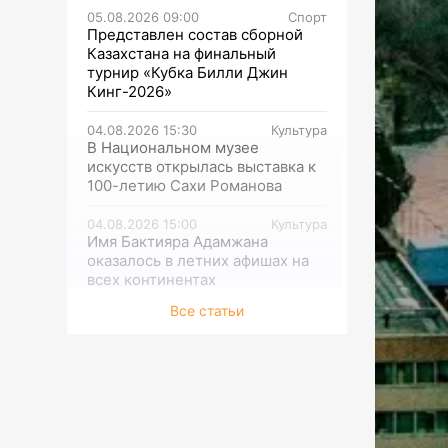
05.08.2026 09:00
Спорт
Представлен состав сборной
Казахстана на финальный
турнир «Кубка Билли Джин
Кинг-2026»
04.08.2026 15:30
Культура
В Национальном музее
искусств открылась выставка к
100-летию Сахи Романова
04.08.2026 15:00
Культура
Имя Бактияра Адамжана
оказалось в летних афишах на
всех континентах
Все статьи
04.08.2026 14:30
Экономика
Казахстанские ученые
разработали цифровую
платформу для селекции пчел
04.08.2026 14:00
Спорт
Историческое достижение