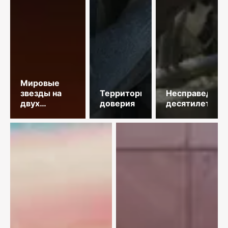
Мировые
звезды на
Территория
Несправедлив
двух
доверия
десятилетий
площадках
столицы