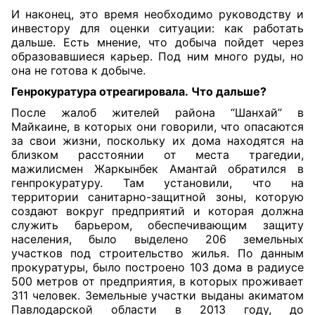
И наконец, это время необходимо руководству и
инвестору для оценки ситуации: как работать
дальше. Есть мнение, что добыча пойдет через
образовавшиеся карьер. Под ним много руды, но
она не готова к добыче.
Генрокуратура отреагировала.
Что дальше?
После жалоб жителей района “Шанхай” в
Майкаине, в которых они говорили, что опасаются
за свои жизни, поскольку их дома находятся на
близком расстоянии от места трагедии,
мажилисмен Жаркынбек Амантай обратился в
генпрокуратуру. Там установили, что на
территории санитарно-защитной зоны, которую
создают вокруг предприятий и которая должна
служить барьером, обеспечивающим защиту
населения, было выделено 206 земельных
участков под строительство жилья. По данным
прокуратуры, было построено 103 дома в радиусе
500 метров от предприятия, в которых проживает
311 человек. Земельные участки выданы акиматом
Павлодарской области в 2013 году, до