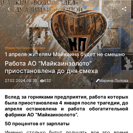
Общество
Происшествия
1 апреля жителям Майкаина будет не смешно
Работа АО “Майкаинзолото”
приостановлена до дня смеха
27.02.2024 08:30
632
Марина Попова
Вслед за горняками предприятия, работа которых
была приостановлена 4 января после трагедии, до
апреля остановлена и работа обогатительной
фабрики АО “Майкаинзолото”
.
50 процентов от зарплаты
Именно столько будут получать все это время