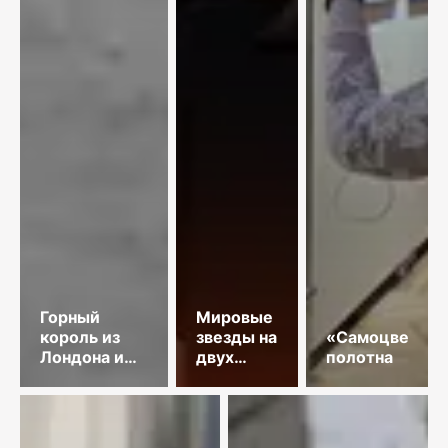
Горный
Мировые
король из
звезды на
«Самоцветны
Лондона и
двух
полотна
золото
площадках
Майкаина
столицы