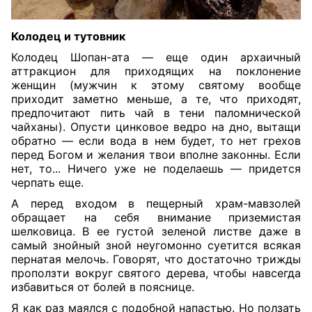
Колодец и тутовник
Колодец Шопан-ата — еще один архаичный
аттракцион для приходящих на поклонение
женщин (мужчин к этому святому вообще
приходит заметно меньше, а те, что приходят,
предпочитают пить чай в тени паломнической
чайханы). Опусти цинковое ведро на дно, вытащи
обратно — если вода в нем будет, то нет грехов
перед Богом и желания твои вполне законны. Если
нет, то... Ничего уже не поделаешь — придется
черпать еще.
А перед входом в пещерный храм-мавзолей
обращает на себя внимание приземистая
шелковица. В ее густой зеленой листве даже в
самый знойный зной неугомонно суетится всякая
пернатая мелочь. Говорят, что достаточно трижды
проползти вокруг святого дерева, чтобы навсегда
избавиться от болей в пояснице.
Я как раз маялся с подобной напастью. Но ползать