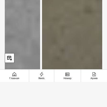
Главная
Reels
Номер
Архив
XXI век и мы. Табачок
врозь