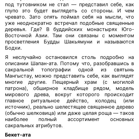
под тутовником не стал — представил себе, как
глупо это будет выглядеть со стороны. И чем
чревато. Зато опять поймал себя на мысли, что
уже неоднократно встречал подобные священные
деревья. Где? В буддийских монастырях Юго-
Восточной Азии. Там они связаны с моментом
просветления Будды Шакьямуни и называются
Бодхи.
Я неслучайно остановился столь подробно на
описании Шапан-ата. Потому что, разобравшись в
сакральной топографии одной из святынь
Мангыстау, можно представить себе, как выглядят
многие другие. Пещерный храм (с могилой
патрона), обширное кладбище рядом, модель
мирового древа, вокруг которого происходит
главное ритуальное действо, колодец (или
источник), реально шелестящее священное дерево
(обычно шелковица) или даже целая роща — таков
наиболее полный ассортимент основных
сакральных атрибутов.
Бекет-ата