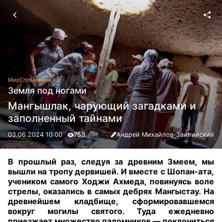
Мир
Глобальный Юг
Земля под ногами
Мангышлак, чарующий загадками и
заполненный тайнами
03.06.2024 10:00
758
Андрей Михайлов-Заилийский
В прошлый раз, следуя за древним Змеем, мы
вышли на тропу дервишей. И вместе с Шопан-ата,
учеником самого Ходжи Ахмеда, повинуясь воле
стрелы, оказались в самых дебрях Мангыстау. На
древнейшем кладбище, сформировавшемся
вокруг могилы святого. Туда ежедневно
приезжает множество паломников — поклониться