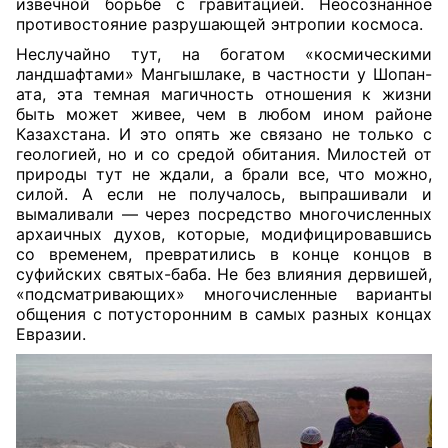
извечной борьбе с гравитацией. Неосознанное
противостояние разрушающей энтропии космоса.
Неслучайно тут, на богатом «космическими
ландшафтами» Мангышлаке, в частности у Шопан-
ата, эта темная магичность отношения к жизни
быть может живее, чем в любом ином районе
Казахстана. И это опять же связано не только с
геологией, но и со средой обитания. Милостей от
природы тут не ждали, а брали все, что можно,
силой. А если не получалось, выпрашивали и
вымаливали — через посредство многочисленных
архаичных духов, которые, модифицировавшись
со временем, превратились в конце концов в
суфийских святых-баба. Не без влияния дервишей,
«подсматривающих» многочисленные варианты
общения с потусторонним в самых разных концах
Евразии.