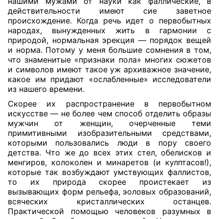
нашими мужами от науки как фаллические, в
действительности имеют сие заветное
происхождение. Когда речь идет о первобытных
народах, вынужденных жить в гармонии с
природой, нормальная эрекция — порядок вещей
и норма. Потому у меня большие сомнения в том,
что знаменитые «признаки пола» многих сюжетов
и символов имеют такое уж архиважное значение,
какое им придают «ослабленные» исследователи
из нашего времени.
Скорее их распространение в первобытном
искусстве — не более чем способ отделить образы
мужчин от женщин, очерченные теми
примитивными изобразительными средствами,
которыми пользовались люди в пору своего
детства. Что же до всех этих стел, обелисков и
менгиров, колоколен и минаретов (и кулптасов!),
которые так возбуждают умствующих фаллистов,
то их природа скорее проистекает из
вызывающих форм рельефа, эоловых образований,
всяческих кристаллических останцев.
Практической помощью человеков разумных в