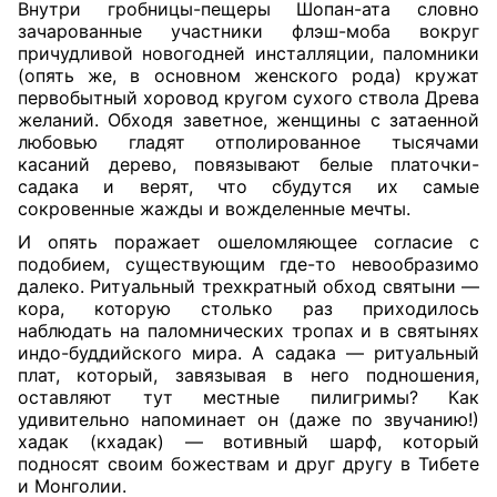
Внутри гробницы-пещеры Шопан-ата словно
зачарованные участники флэш-моба вокруг
причудливой новогодней инсталляции, паломники
(опять же, в основном женского рода) кружат
первобытный хоровод кругом сухого ствола Древа
желаний. Обходя заветное, женщины с затаенной
любовью гладят отполированное тысячами
касаний дерево, повязывают белые платочки-
садака и верят, что сбудутся их самые
сокровенные жажды и вожделенные мечты.
И опять поражает ошеломляющее согласие с
подобием, существующим где-то невообразимо
далеко. Ритуальный трехкратный обход святыни —
кора, которую столько раз приходилось
наблюдать на паломнических тропах и в святынях
индо-буддийского мира. А садака — ритуальный
плат, который, завязывая в него подношения,
оставляют тут местные пилигримы? Как
удивительно напоминает он (даже по звучанию!)
хадак (кхадак) — вотивный шарф, который
подносят своим божествам и друг другу в Тибете
и Монголии.