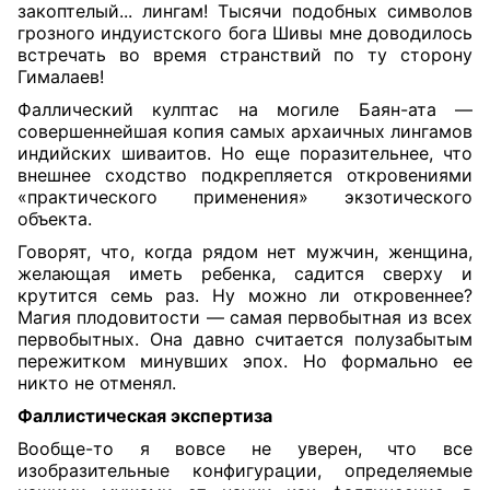
закоптелый... лингам! Тысячи подобных символов
грозного индуистского бога Шивы мне доводилось
встречать во время странствий по ту сторону
Гималаев!
Фаллический кулптас на могиле Баян-ата —
совершеннейшая копия самых архаичных лингамов
индийских шиваитов. Но еще поразительнее, что
внешнее сходство подкрепляется откровениями
«практического применения» экзотического
объекта.
Говорят, что, когда рядом нет мужчин, женщина,
желающая иметь ребенка, садится сверху и
крутится семь раз. Ну можно ли откровеннее?
Магия плодовитости — самая первобытная из всех
первобытных. Она давно считается полузабытым
пережитком минувших эпох. Но формально ее
никто не отменял.
Фаллистическая экспертиза
Вообще-то я вовсе не уверен, что все
изобразительные конфигурации, определяемые