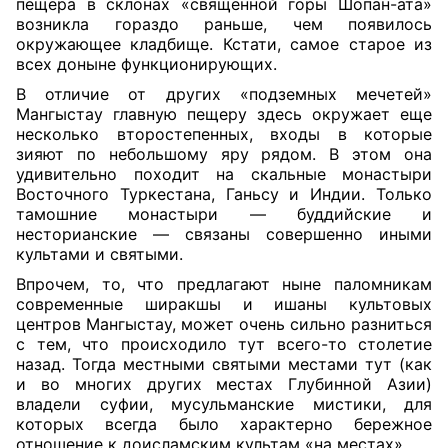
пещера в склонах «священной горы Шопан-ата»
возникла гораздо раньше, чем появилось
окружающее кладбище. Кстати, самое старое из
всех доныне функционирующих.
В отличие от других «подземных мечетей»
Мангыстау главную пещеру здесь окружает еще
несколько второстепенных, входы в которые
зияют по небольшому яру рядом. В этом она
удивительно походит на скальные монастыри
Восточного Туркестана, Ганьсу и Индии. Только
тамошние монастыри — буддийские и
несторианские — связаны совершенно иными
культами и святыми.
Впрочем, то, что предлагают ныне паломникам
современные ширакшы и ишаны культовых
центров Мангыстау, может очень сильно разниться
с тем, что происходило тут всего-то столетие
назад. Тогда местными святыми местами тут (как
и во многих других местах Глубинной Азии)
владели суфии, мусульманские мистики, для
которых всегда было характерно бережное
отношение к доисламским культам «на местах».