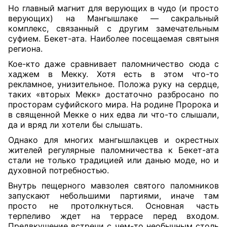
Но главный магнит для верующих в чудо (и просто
верующих) на Мангышлаке — сакральный
комплекс, связанный с другим замечательным
суфием. Бекет-ата. Наиболее посещаемая святыня
региона.
Кое-кто даже сравнивает паломничество сюда с
хаджем в Мекку. Хотя есть в этом что-то
рекламное, унизительное. Положа руку на сердце,
таких «вторых Мекк» достаточно разбросано по
просторам суфийского мира. На родине Пророка и
в священной Мекке о них едва ли что-то слышали,
да и вряд ли хотели бы слышать.
Однако для многих мангышлакцев и окрестных
жителей регулярные паломничества к Бекет-ата
стали не только традицией или данью моде, но и
духовной потребностью.
Внутрь пещерного мавзолея святого паломников
запускают небольшими партиями, иначе там
просто не протолкнуться. Основная часть
терпеливо ждет на террасе перед входом.
Предвкушение встречи с чем-то необычным столь