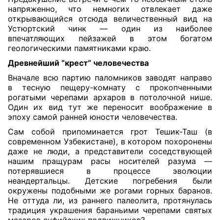
напряженно, что немногих отвлекает даже
открывающийся отсюда величественный вид на
Устюртский чинк — один из наиболее
впечатляющих пейзажей в этом богатом
геологическими памятниками краю.
Древнейший “крест” человечества
Вначале всю партию паломников заводят направо
в тесную пещеру-комнату с прокопченными
рогатыми черепами архаров в потолочной нише.
Один их вид тут же переносит воображение в
эпоху самой ранней юности человечества.
Сам собой припоминается грот Тешик-Таш (в
современном Узбекистане), в котором похоронены
даже не люди, а представители соседствующей
нашим пращурам расы носителей разума —
потерявшиеся в процессе эволюции
неандертальцы. Детские погребения были
окружены подобными же рогами горных баранов.
Не оттуда ли, из раннего палеолита, протянулась
традиция украшения бараньими черепами святых