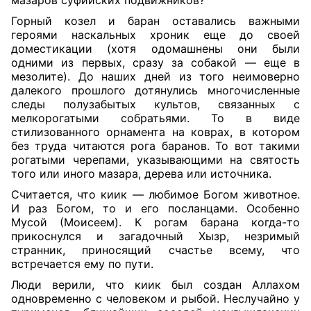
мазаров суфийских подвижников?
Горный козел и баран оставались важными
героями наскальных хроник еще до своей
доместикации (хотя одомашнены они были
одними из первых, сразу за собакой — еще в
мезолите). До наших дней из того неимоверно
далекого прошлого дотянулись многочисленные
следы полузабытых культов, связанных с
мелкорогатыми собратьями. То в виде
стилизованного орнамента на коврах, в котором
без труда читаются рога баранов. То вот такими
рогатыми черепами, указывающими на святость
того или иного мазара, дерева или источника.
Считается, что киик — любимое Богом животное.
И раз Богом, то и его посланцами. Особенно
Мусой (Моисеем). К рогам барана когда-то
прикоснулся и загадочный Хызр, незримый
странник, приносящий счастье всему, что
встречается ему по пути.
Люди верили, что киик был создан Аллахом
одновременно с человеком и рыбой. Неслучайно у