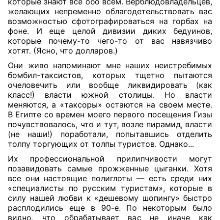
которые знают все обо всем. Верблюдовладельцев,
желающих непременно облагодетельствовать вас
возможностью сфотографироваться на горбах на
фоне. И еще целой дивизии диких бедуинов,
которые почему-то чего-то от вас навязчиво
хотят. (Ясно, что долларов.)
Они живо напоминают мне наших неистребимых
бомбил-таксистов, которых тщетно пытаются
очеловечить или вообще ликвидировать (как
класс!) власти южной столицы. Но власти
меняются, а «таксоры» остаются на своем месте.
В Египте со времен моего первого посещения Гизы
почувствовалось, что и тут, возле пирамид, власти
(не наши!) поработали, попытавшись отделить
толпу торгующих от толпы туристов. Однако...
Их профессиональной прилипчивости могут
позавидовать самые прожженные цыганки. Хотя
все они настоящие полиглоты — есть среди них
«специалисты по русским туристам», которые в
силу нашей любви к «дешевому шопингу» быстро
расплодились еще в 90-е. По некоторым было
видно, что обрабатывает вас не иначе как