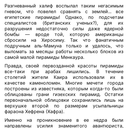
Разгневанный халиф воспылал таким негасимым
гневом, что повелел сравнять с землей... все
египетские пирамиды! Однако, по подсчетам
специалистов (британских ученых?), для их
разрушения недостаточно силы даже ядерной
бомбы — вроде той, которую американцы
сбросили на Хиросиму. Так что фанатичным
подручным аль-Мамуна только и удалось, что
выломать за месяцы работы несколько блоков из
самой малой пирамиды Менкаура.
Правда, своей первозданной красоты пирамиды
все-таки при арабах лишились. В течение
столетий жители Каира использовали их в
качестве каменоломен. Многие мечети города
построены из известняка, которым когда-то были
облицованы грани гизехских пирамид. Остатки
первоначальной облицовки сохранились лишь на
верхушке второй по размерам усыпальницы
фараона Хефрена (Хафра).
Именно на проникновение в ее недра были
направлены усилия знаменитого авантюриста,