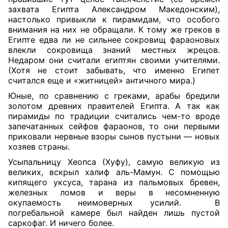
захвата Египта Александром Македонским),
настолько привыкли к пирамидам, что особого
внимания на них не обращали. К тому же греков в
Египте едва ли не сильнее сокровищ фараоновых
влекли сокровища знаний местных жрецов.
Недаром они считали египтян своими учителями.
(Хотя не стоит забывать, что именно Египет
считался еще и «житницей» античного мира.)
Юные, по сравнению с греками, арабы бредили
золотом древних правителей Египта. А так как
пирамиды по традиции считались чем-то вроде
запечатанных сейфов фараонов, то они первыми
приковали нервные взоры сынов пустыни — новых
хозяев страны.
Усыпальницу Хеопса (Хуфу), самую великую из
великих, вскрыл халиф аль-Мамун. С помощью
кипящего уксуса, тарана из пальмовых бревен,
железных ломов и веры в несомненную
окупаемость неимоверных усилий.
В
погребальной камере был найден лишь пустой
саркофаг. И ничего более.