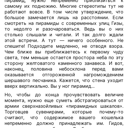
пирамид, нужно непременно приблизиться к
самому их подножию. Многие стереотипы тут не
работают вовсе. В том числе утверждение, что
большое замечается лишь на расстоянии. Если
смотреть на пирамиды с современных улиц Гизы,
то недолго и разочароваться. Ведь вы о них
столько слышали и читали. И так долго ждали
этой встречи. А тут — ничего особенного. Не
спешите! Подходите медленно, не отводя взора.
Чем ближе вы приближаетесь к первому чуду
света, тем меньше остается простора неба по эту
сторону желтоватого каменного занавеса. И вот,
наконец, половина небосклона перед вами
оказывается отгороженной нагромождением
шершавого песчаника. Кажется, что стена уходит
вверх вертикально. Вы у ног пирамид...
Но, чтобы до конца прочувствовать величие
момента, нужно еще суметь абстрагироваться от
армии сверхназойливых «пирамидных шакалов».
Торговцев сувенирами, которые почему-то
считают, что содержимое вашего кошелька
непременно должно принадлежать им. Гидов,