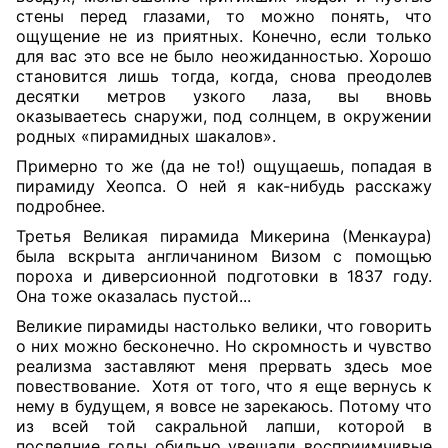
стены перед глазами, то можно понять, что
ощущение не из приятных. Конечно, если только
для вас это все не было неожиданностью. Хорошо
становится лишь тогда, когда, снова преодолев
десятки метров узкого лаза, вы вновь
оказываетесь снаружи, под солнцем, в окружении
родных «пирамидных шакалов».
Примерно то же (да не то!) ощущаешь, попадая в
пирамиду Хеопса. О ней я как-нибудь расскажу
подробнее.
Третья Великая пирамида Микерина (Менкаура)
была вскрыта англичанином Визом с помощью
пороха и диверсионной подготовки в 1837 году.
Она тоже оказалась пустой...
Великие пирамиды настолько велики, что говорить
о них можно бесконечно. Но скромность и чувство
реализма заставляют меня прервать здесь мое
повествование.
Хотя от того, что я еще вернусь к
нему в будущем, я вовсе не зарекаюсь. Потому что
из всей той сакральной лапши, которой в
последние годы обильно увешали восприимчивые