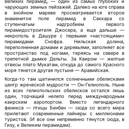
Великих пирамид, — один из самых глубоких и
чарующих земных пейзажей. Далеко на юге справа
в знойном мареве просматривается второе
знаменитое поле пирамид в Саккара со
ступенчатым надгробием первого
пирамидостроителя Джосера, а еще дальше —
некрополь в Дашуре с первыми «настоящими»
пирамидами Снофра. Нильская долина,
переполненная домами и деревьями, заполняет все
пространство под ногами, теряясь на севере в
трепетной дымке Дельты. За Каиром — желтые
отвесы плато Мукатам, откуда до самого Красного
моря тянется другая пустыня — Аравийская.
Когда-то там щетинился солнечными обелисками
центр жреческой мудрости — Он-Гелиополь. Ныне
из всех гелиопольских обелисков остался лишь
один, торчащий нелепо перед международным
каирским аэропортом. Вместо легендарного
феникса — птицы Бенбен — сюда со всего мира
прилетают современные лайнеры с миллионами
туристов. (И все они непременно тянутся сюда, в
Гизу, к Великим пирамидам).