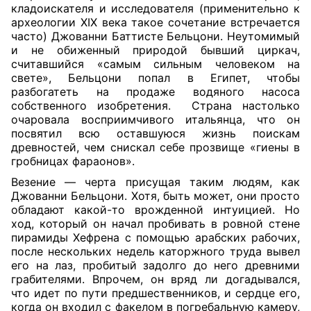
кладоискателя и исследователя (применительно к
археологии XIX века такое сочетание встречается
часто) Джованни Баттисте Бельцони. Неутомимый
и не обиженный природой бывший циркач,
считавшийся «самым сильным человеком на
свете», Бельцони попал в Египет, чтобы
разбогатеть на продаже водяного насоса
собственного изобретения.
Страна настолько
очаровала восприимчивого итальянца, что он
посвятил всю оставшуюся жизнь поискам
древностей, чем снискал себе прозвище «гиены в
гробницах фараонов».
Везение — черта присущая таким людям, как
Джованни Бельцони. Хотя, быть может, они просто
обладают какой-то врожденной интуицией. Но
ход, который он начал пробивать в ровной стене
пирамиды Хефрена с помощью арабских рабочих,
после нескольких недель каторжного труда вывел
его на лаз, пробитый задолго до него древними
грабителями. Впрочем, он вряд ли догадывался,
что идет по пути предшественников, и сердце его,
когда он входил с факелом в погребальную камеру,