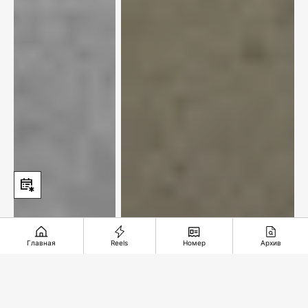
Главная
Reels
Номер
Архив
XXI век и мы. Табачок
врозь