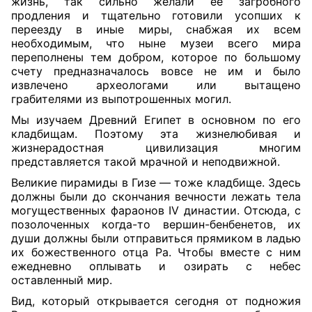
жизнь, так сильно желали ее загробного
продления и тщательно готовили усопших к
переезду в иные миры, снабжая их всем
необходимым, что ныне музеи всего мира
переполнены тем добром, которое по большому
счету предназначалось вовсе не им и было
извлечено археологами или вытащено
грабителями из выпотрошенных могил.
Мы изучаем Древний Египет в основном по его
кладбищам. Поэтому эта жизнелюбивая и
жизнерадостная цивилизация многим
представляется такой мрачной и неподвижной.
Великие пирамиды в Гизе — тоже кладбище. Здесь
должны были до скончания вечности лежать тела
могущественных фараонов IV династии. Отсюда, с
позолоченных когда-то вершин-бенбенетов, их
души должны были отправиться прямиком в ладью
их божественного отца Ра. Чтобы вместе с ним
ежедневно оплывать и озирать с небес
оставленный мир.
Вид, который открывается сегодня от подножия