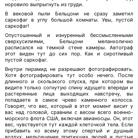
норовило выпрыгнуть из груди.
В вековой пыли Бельцони не сразу заметил
саркофаг в углу большой комнаты. Увы, пустой
саркофаг!
Опустошенный и изнуренный бессмысленными
сверхусилиями, Бельцони меланхолично
расписался на темной стене камеры. Автограф
этот виден тут до сих пор. Как и сиротливый
пустой саркофаг.
Внутри пирамид не разрешают фотографировать.
Хотя фотографировать тут особо нечего. После
длинного и скользкого спуска, при котором вы
видите только согнутую спину идущего впереди и
растерянные лица выходящих навстречу, вы
попадаете в самое чрево каменного колосса.
Говорят, что вес, который в этот момент висит у
вас над головой, сравним с весом всего военно-
морского флота США, включая авианосцы. Он, этот
вес, чувствуется тут каждой клеточкой тела. Если
прибавить ко всему этому спертый и душный
воздух, мельтешение притихших людей и пустые