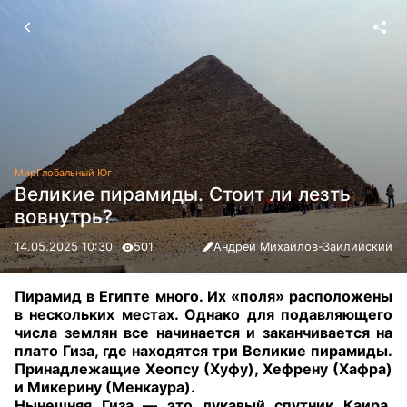
Мир
Глобальный Юг
Великие пирамиды. Стоит ли лезть
вовнутрь?
14.05.2025 10:30
501
Андрей Михайлов-Заилийский
Пирамид в Египте много. Их «поля» расположены
в нескольких местах. Однако для подавляющего
числа землян все начинается и заканчивается на
плато Гиза, где находятся три Великие пирамиды.
Принадлежащие Хеопсу (Хуфу), Хефрену (Хафра)
и Микерину (Менкаура).
Нынешняя Гиза — это лукавый спутник Каира.