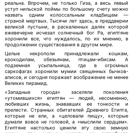
реальна. Впрочем, не только Гиза, а весь левый
уступ нильской поймы по большому счету можно
назвать одним колоссальным кладбищем —
страной мертвых. Тысячи лет здесь, в преддверии
великой пустыни, в раскаленных далях которой
ежевечерне исчезал солнечный бог Ра, египтяне
хоронили все, что нуждалось, по их мнению, в
продолжении существования в другом мире.
Целые некрополи принадлежали кошкам,
крокодилам, обезьянам, птицам-ибисам. А
подземная усыпальница, где в огромных
саркофагах хоронили мумии священных бычков-
аписов, и сегодня поражает воображение не менее
Великих пирамид.
«Западные города» заселяли поколения
«утомившихся» египтян — людей, несомненно,
любивших жизнь, знававших ее тонкости и
прелести. Странных обитателей Древнего Египта,
которые не ели, а «целовали пищу», которые
думали вовсе не головой, а «мыслили сердцем».
Египтяне настолько ценили эту свою земную