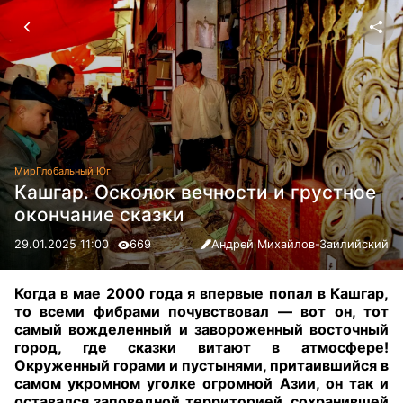
Мир
Глобальный Юг
Кашгар. Осколок вечности и грустное
окончание сказки
29.01.2025 11:00
669
Андрей Михайлов-Заилийский
Когда в мае 2000 года я впервые попал в Кашгар,
то всеми фибрами почувствовал — вот он, тот
самый вожделенный и завороженный восточный
город, где сказки витают в атмосфере!
Окруженный горами и пустынями, притаившийся в
самом укромном уголке огромной Азии, он так и
оставался заповедной территорией, сохранившей