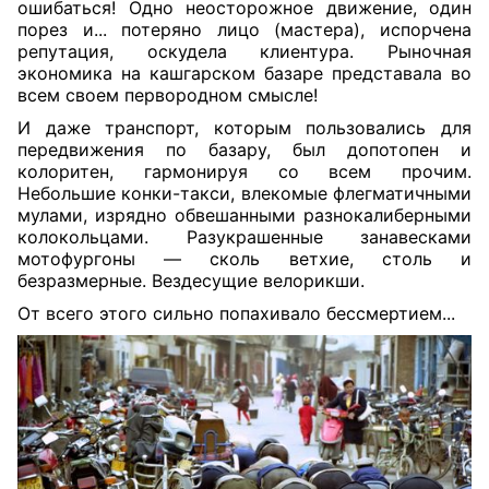
ошибаться! Одно неосторожное движение, один
порез и... потеряно лицо (мастера), испорчена
репутация, оскудела клиентура. Рыночная
экономика на кашгарском базаре представала во
всем своем первородном смысле!
И даже транспорт, которым пользовались для
передвижения по базару, был допотопен и
колоритен, гармонируя со всем прочим.
Небольшие конки-такси, влекомые флегматичными
мулами, изрядно обвешанными разнокалиберными
колокольцами. Разукрашенные занавесками
мотофургоны — сколь ветхие, столь и
безразмерные. Вездесущие велорикши.
От всего этого сильно попахивало бессмертием...