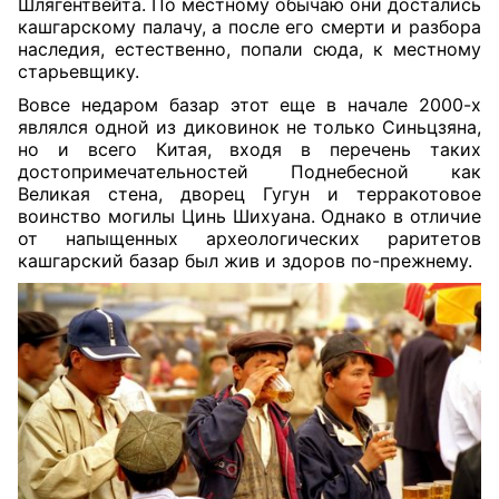
Шлягентвейта. По местному обычаю они достались
кашгарскому палачу, а после его смерти и разбора
наследия, естественно, попали сюда, к местному
старьевщику.
Вовсе недаром базар этот еще в начале 2000-х
являлся одной из диковинок не только Синьцзяна,
но и всего Китая, входя в перечень таких
достопримечательностей Поднебесной как
Великая стена, дворец Гугун и терракотовое
воинство могилы Цинь Шихуана. Однако в отличие
от напыщенных археологических раритетов
кашгарский базар был жив и здоров по-прежнему.