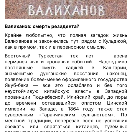
Валиханов: смерть резидента?
Крайне любопытно, что полная загадок жизнь
Валиханова и закончилась тут, рядом с Кульджой,
как в прямом, так и в переносном смысле.
Восточный Туркестан тех лет — арена
перманентных и кровавых событий.
Надоедливо
постоянные смуты хаджей в Кашгарии,
знаменитые дунганские восстания, наконец,
появление более-менее оформленного государства
Якуб-бека — все это ослабляло и без того
неустойчивую китайскую власть в Западной
провинции Поднебесной. Илийский край, до поры
до времени остававшийся оплотом Цинской
империи на Западе, в 1864 году также стал
суверенным «Таранчинским султанством». По
местной традиции, перерезав всех не успевших
сбежать или спрятаться китайцев, туземные