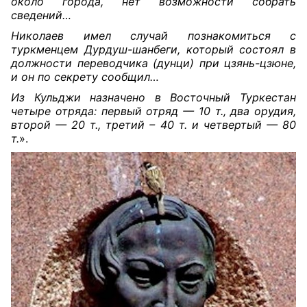
около города, нет возможности собрать
сведений…
Николаев имел случай познакомиться с
туркменцем Дурдуш-шанбеги, который состоял в
должности переводчика (дунци) при цзянь-цзюне,
и он по секрету сообщил…
Из Кульджи назначено в Восточный Туркестан
четыре отряда: первый отряд — 10 т., два орудия,
второй — 20 т., третий – 40 т. и четвертый — 80
т.
».