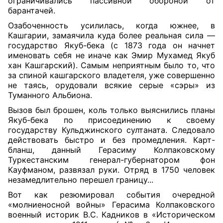
ограничивались пассивной обороной от
барантачей.
Озабоченность усилилась, когда южнее, в
Кашгарии, замаячила куда более реальная сила —
государство Якуб-бека (с 1873 года он начнет
именовать себя не иначе как Эмир Мухамед Якуб
хан Кашгарский). Самым неприятным было то, что
за спиной кашгарского владетеля, уже совершенно
не таясь, орудовали всякие серые «сэры» из
Туманного Альбиона.
Вызов был брошен, коль только выяснились планы
Якуб-бека по присоединению к своему
государству Кульджинского султаната. Следовало
действовать быстро и без промедления. Карт-
бланш, данный Герасиму Колпаковскому
Туркестанским генерал-губернатором фон
Кауфманом, развязал руки. Отряд в 1750 человек
незамедлительно перешел границу...
Вот как резюмировал события очередной
«молниеносной войны» Герасима Колпаковского
военный историк В.С. Кадников в «Историческом