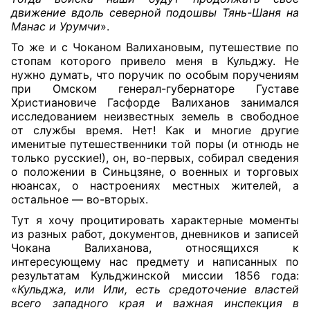
движение вдоль северной подошвы Тянь-Шаня на
Манас и Урумчи
».
То же и с Чоканом Валихановым, путешествие по
стопам которого привело меня в Кульджу. Не
нужно думать, что поручик по особым поручениям
при Омском генерал-губернаторе Густаве
Христиановиче Гасфорде Валиханов занимался
исследованием неизвестных земель в свободное
от службы время. Нет! Как и многие другие
именитые путешественники той поры (и отнюдь не
только русские!), он, во-первых, собирал сведения
о положении в Синьцзяне, о военных и торговых
нюансах, о настроениях местных жителей, а
остальное — во-вторых.
Тут я хочу процитировать характерные моменты
из разных работ, документов, дневников и записей
Чокана Валиханова, относящихся к
интересующему нас предмету и написанных по
результатам Кульджинской миссии 1856 года:
«
Кульджа, или Или, есть средоточение властей
всего западного края и важная инспекция в