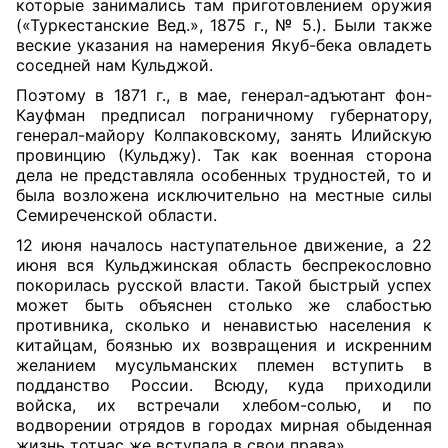
которые занимались там приготовлением оружия
(«Туркестанские Вед.», 1875 г., № 5.). Были также
веские указания на намерения Якуб-бека овладеть
соседней нам Кульджой.
Поэтому в 1871 г., в мае, генерал-адъютант фон-
Кауфман предписал пограничному губернатору,
генерал-майору Колпаковскому, занять Илийскую
провинцию (Кульджу). Так как военная сторона
дела не представляла особенных трудностей, то и
была возложена исключительно на местные силы
Семиреченской области.
12 июня началось наступательное движение, а 22
июня вся Кульджинская область беспрекословно
покорилась русской власти. Такой быстрый успех
может быть объяснен столько же слабостью
противника, сколько и ненавистью населения к
китайцам, боязнью их возвращения и искренним
желанием мусульманских племен вступить в
подданство России. Всюду, куда приходили
войска, их встречали хлебом-солью, и по
водворении отрядов в городах мирная обыденная
жизнь тотчас же вступала в свои права».