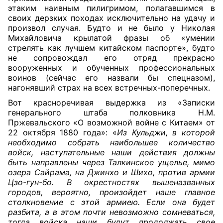
этаким наивным пилигримом, полагавшимся в
своих дерзких походах исключительно на удачу и
произвол случая. Будто и не было у Николая
Михайловича крылатой фразы об «умении
стрелять как лучшем китайском паспорте», будто
не сопровождал его отряд прекрасно
вооруженных и обученных профессиональных
воинов (сейчас его назвали бы спецназом),
нагонявший страх на всех встречных-поперечных.
Вот красноречивая выдержка из «Записки
генерального штаба полковника Н.М.
Пржевальского «О возможной войне с Китаем» от
22 октября 1880 года»: «
Из Кульджи, в которой
необходимо собрать наибольшее количество
войск, наступательные наши действия должны
быть направлены через Талкинское ущелье, мимо
озера Сайрама, на Джинхо и Шихо, против армии
Цзо-гун-бо. В окрестностях вышеназванных
городов, вероятно, произойдет наше главное
столкновение с этой армиею. Если она будет
разбита, а в этом почти невозможно сомневаться,
тогда войска наши будут продолжать свое