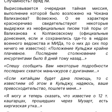
Случайность? Вряд ли.
Вырисовывается очередная тайная миссия,
выполнение которой было возложено на Чокана
Валиханова? Возможно. О ее характере
красноречиво свидетельствуют некоторые
выдержки из неофициальных писем той поры от
Валиханова к Колпаковскому (официальные
донесения, если и сохранились где-то в недрах
военного ведомства и МИДа, то о них до сих пор
ничего не известно):
«Положение Кульджи крайне
плачевное. Последнее столкновение с
инсургентами было 8 дней тому назад…»
«Спешу сообщить Вам некоторые подробности
последних схваток маньчжуров с дунганами…»
«Если китайцам будет дана помощь, то с
известием об этом в Кульджу, надеюсь, ваше
превосходительство, пошлете меня…»
«Я могу и теперь сказать, что известие о 12 т.
кашгарцах, прошедших через Музарт, есть
киргизская утка…»