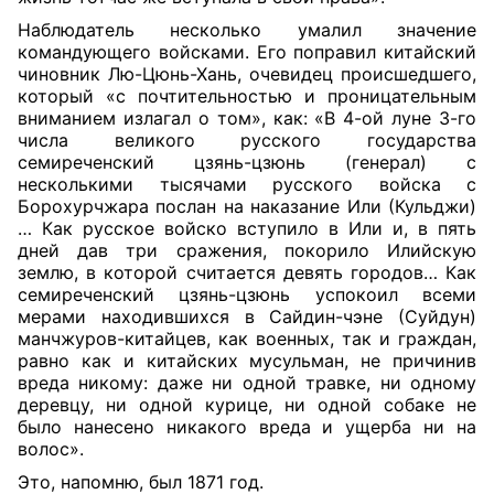
Наблюдатель несколько умалил значение
командующего войсками. Его поправил китайский
чиновник Лю-Цюнь-Хань, очевидец происшедшего,
который «с почтительностью и проницательным
вниманием излагал о том», как: «В 4-ой луне 3-го
числа великого русского государства
семиреченский цзянь-цзюнь (генерал) с
несколькими тысячами русского войска с
Борохурчжара послан на наказание Или (Кульджи)
… Как русское войско вступило в Или и, в пять
дней дав три сражения, покорило Илийскую
землю, в которой считается девять городов… Как
семиреченский цзянь-цзюнь успокоил всеми
мерами находившихся в Сайдин-чэне (Суйдун)
манчжуров-китайцев, как военных, так и граждан,
равно как и китайских мусульман, не причинив
вреда никому: даже ни одной травке, ни одному
деревцу, ни одной курице, ни одной собаке не
было нанесено никакого вреда и ущерба ни на
волос».
Это, напомню, был 1871 год.