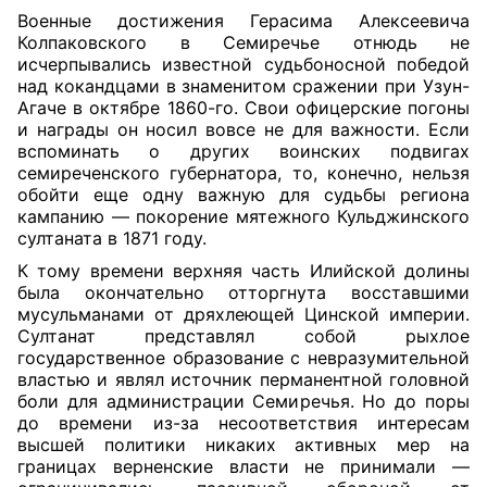
Военные достижения Герасима Алексеевича
Колпаковского в Семиречье отнюдь не
исчерпывались известной судьбоносной победой
над кокандцами в знаменитом сражении при Узун-
Агаче в октябре 1860-го. Свои офицерские погоны
и награды он носил вовсе не для важности. Если
вспоминать о других воинских подвигах
семиреченского губернатора, то, конечно, нельзя
обойти еще одну важную для судьбы региона
кампанию — покорение мятежного Кульджинского
султаната в 1871 году.
К тому времени верхняя часть Илийской долины
была окончательно отторгнута восставшими
мусульманами от дряхлеющей Цинской империи.
Султанат представлял собой рыхлое
государственное образование с невразумительной
властью и являл источник перманентной головной
боли для администрации Семиречья. Но до поры
до времени из-за несоответствия интересам
высшей политики никаких активных мер на
границах верненские власти не принимали —