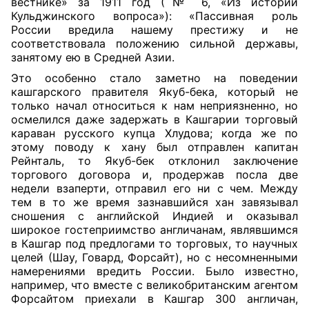
вестнике» за 1911 год (№ 6, «Из истории
Кульджинского вопроса»): «Пассивная роль
России вредила нашему престижу и не
соответствовала положению сильной державы,
занятому ею в Средней Азии.
Это особенно стало заметно на поведении
кашгарского правителя Якуб-бека, который не
только начал относиться к нам неприязненно, но
осмелился даже задержать в Кашгарии торговый
караван русского купца Хлудова; когда же по
этому поводу к хану был отправлен капитан
Рейнталь, то Якуб-бек отклонил заключение
торгового договора и, продержав посла две
недели взаперти, отправил его ни с чем. Между
тем в то же время зазнавшийся хан завязывал
сношения с английской Индией и оказывал
широкое гостеприимство англичанам, являвшимся
в Кашгар под предлогами то торговых, то научных
целей (Шау, Говард, Форсайт), но с несомненными
намерениями вредить России. Было известно,
например, что вместе с великобританским агентом
Форсайтом приехали в Кашгар 300 англичан,