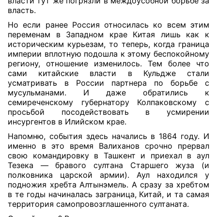
власти тут же погрязли в междоусобной борьбе за
власть.
Но если ранее Россия относилась ко всем этим
переменам в Западном крае Китая лишь как к
историческим курьезам, то теперь, когда граница
империи вплотную подошла к этому беспокойному
региону, отношение изменилось. Тем более что
сами китайские власти в Кульдже стали
усматривать в России партнера по борьбе с
мусульманами. И даже обратились к
семиреченскому губернатору Колпаковскому с
просьбой посодействовать в усмирении
инсургентов в Илийском крае.
Напомню, события здесь начались в 1864 году. И
именно в это время Валиханов срочно прервал
свою командировку в Ташкент и приехал в аул
Тезека — бравого султана Старшего жуза (и
полковника царской армии). Аул находился у
подножия хребта Алтынэмель. А сразу за хребтом
в те годы начиналась заграница, Китай, и та самая
территория самопровозглашенного султаната.