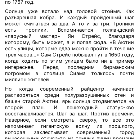
по 1767 год.
Солнце уже встало над головой стоймя. Как
разъяренная кобра. И каждый пройденный шаг
может считаться за два. А то и за три. Тропики
есть тропики. Вспоминается голландский
«парусный мастер» Ян Стрейс, благодаря
которому, быть может, я и попал сюда. «В Аютии
есть улицы, которые едва можно пройти в течение
трех часов…» Сам Стрейс побывал тут в 1650 году,
когда ходить по этим улицам было ни в пример
интереснее. Перед последним бирманским
погромом в столице Сиама толклось почти
миллион жителей.
Но когда современный райцентр начинает
растворяться среди полуразрушенных стен и
башен старой Аютии, ярь солнца отодвигается на
второй план. И пешеходный статус-кво
восстанавливается. Шаг за шаг. Против времени.
Наверное, если смотреть сверху, то все это
напоминает гигантскую волну из прошлого,
которая захлестывает современный город
вынесенными откуда-то из темных пучин времени