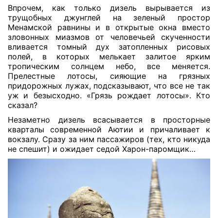
Впрочем, как только дизель вырывается из
трущобных джунглей на зеленый простор
Менамской равнины и в открытые окна вместо
зловонных миазмов от человечьей скученности
вливается томный дух затопленных рисовых
полей, в которых мелькает залитое ярким
тропическим солнцем небо, все меняется.
Прелестные лотосы, сияющие на грязных
придорожных лужах, подсказывают, что все не так
уж и безысходно. «Грязь рождает лотосы». Кто
сказал?
Незаметно дизель всасывается в просторные
кварталы современной Аютии и причаливает к
вокзалу. Сразу за ним пассажиров (тех, кто никуда
не спешит) и ожидает седой Харон-паромщик…