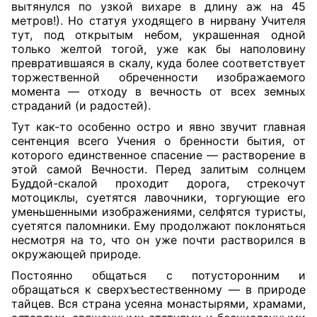
вытянулся по узкой вихаре в длину аж на 45
метров!). Но статуя уходящего в нирвану Учителя
тут, под открытым небом, украшенная одной
только желтой тогой, уже как бы наполовину
превратившаяся в скалу, куда более соответствует
торжественной обреченности изображаемого
момента — отходу в вечность от всех земных
страданий (и радостей).
Тут как-то особенно остро и явно звучит главная
сентенция всего Учения о бренности бытия, от
которого единственное спасение — растворение в
этой самой Вечности. Перед залитым солнцем
Буддой-скалой проходит дорога, стрекочут
мотоциклы, суетятся лавочники, торгующие его
уменьшенными изображениями, селфятся туристы,
суетятся паломники. Ему продолжают поклоняться
несмотря на то, что он уже почти растворился в
окружающей природе.
Постоянно общаться с потусторонним и
обращаться к сверхъестественному — в природе
тайцев. Вся страна усеяна монастырями, храмами,