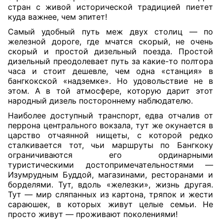
стран с живой исторической традицией пиетет
куда важнее, чем эпитет!
Самый удобный путь меж двух столиц — по
железной дороге, где мчатся скорый, не очень
скорый и простой дизельный поезда. Простой
дизельный преодолевает путь за какие-то полтора
часа и стоит дешевле, чем одна «станция» в
бангкокской «надземке». Но удовольствие не в
этом. А в той атмосфере, которую дарит этот
народный дизель постороннему наблюдателю.
Наиболее доступный транспорт, едва отчалив от
перрона центрального вокзала, тут же окунается в
царство отчаянной нищеты, с которой редко
сталкивается тот, чьи маршруты по Бангкоку
ограничиваются его ординарными
туристическими достопримечательностями —
Изумрудным Буддой, магазинами, ресторанами и
борделями. Тут, вдоль «железки», жизнь другая.
Тут — мир сляпанных из картона, тряпок и жести
сараюшек, в которых живут целые семьи. Не
просто живут — проживают поколениями!