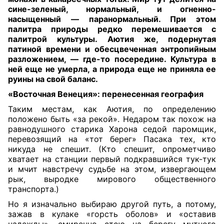
сине-зеленый, нормальный, и огненно-
насыщенный — паранормальный. При этом
палитра природы редко перемешивается с
палитрой культуры. Аютия же, подернутая
патиной времени и обесцвеченная энтропийным
разложением, — где-то посередине. Культура в
ней еще не умерла, а природа еще не приняла ее
руины на свой баланс.
«Восточная Венеция»: перенесенная география
Таким местам, как Аютия, по определению
положено быть «за рекой». Недаром так похож на
равнодушного старика Харона седой паромщик,
перевозящий на «тот берег» Пасака тех, кто
никуда не спешит. (Кто спешит, опрометчиво
хватает на станции первый подкравшийся тук-тук
и мчит навстречу судьбе на этом, извергающем
рык, выродке мирового общественного
транспорта.)
Но я изначально выбираю другой путь, а потому,
зажав в кулаке «горсть оболов» и «оставив