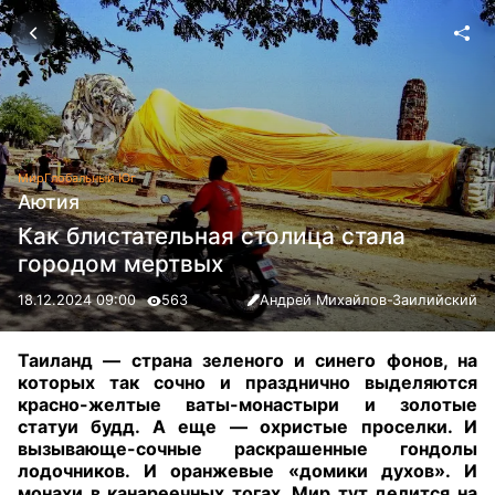
Мир
Глобальный Юг
Аютия
Как блистательная столица стала
городом мертвых
18.12.2024 09:00
563
Андрей Михайлов-Заилийский
Таиланд — страна зеленого и синего фонов, на
которых так сочно и празднично выделяются
красно-желтые ваты-монастыри и золотые
статуи будд. А еще — охристые проселки. И
вызывающе-сочные раскрашенные гондолы
лодочников. И оранжевые «домики духов». И
монахи в канареечных тогах. Мир тут делится на