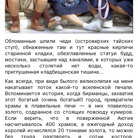
Обломанные шпили чеди (островерхих тайских
ступ), обнаженные там и тут красные кирпичи
старинной кладки, обезглавленные статуи будд,
мостики, застывшие над каналами, в которых уже
несколько столетий нет воды, какая-то
приглушенная кладбищенская тишина…
Как всегда, при виде былого великолепия на меня
накатывает поток какой-то вселенской печали.
Вспоминается история, когда бирманцы, захватив
этот богатый (очень богатый!) город, превратили
храмы в плавильные печи — в них плавилось
золото, содранное со стоящих повсюду кумиров.
Если верить, что в поверженной Аютие
насчитывалось 400 храмов, а ежегодный доход
королей исчислялся 20 тоннами золота, то можно
без труда разглядеть и сотни костров,