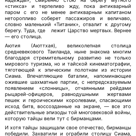
надежды», смиренно стою на берегу мутного
«стикса» и терпеливо жду, пока антикварный
паром с его не менее антикварным капитаном
неторопливо соберет пассажиров и величаво,
словно маленький «Титаник», отвалит к другому
берегу. Туда, где
лежит Царство мертвых. Вернее
— его столица.
Аютия (Аюттхая), великолепная столица
средневекового Таиланда, ныне знакома многим
благодаря стремительному развитию не только
мирового туризма, но и тайской кинематографии,
тяготеющей к эпическим полотнам из истории
Сиама. Впечатляющие баталии, напоминающие
ожившие шахматные партии, с непредсказуемым
появлением «слонницы», отчаянными рейдами
рыцарей-офицеров, равнодушными жертвами
пешек и героическими королевами, спасающими
исход битв, воссозданные на экране, — все это
действительные эпизоды той многовековой войны,
которую тайцы вели тут с бирманцами.
И хотя тайцы защищали свое отечество, бирманцы
победили. Захватили и ограбили столицу Сиама,