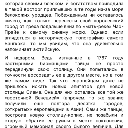
которая своими блеском и богатством приводила
в такой восторг приплывших в те годы из-за моря
белокожих уродцев. Побежденным ни оставалось
ничего, как только перенести свой королевский
город от греха подальше вниз по «мать-реке» Чао-
Прайе к самому синему морю. Однако, если
вглядеться в историческую топографию самого
Бангкока, то мы увидим, что она удивительно
напоминает аютийскую.
И недаром. Ведь изгнанные в 1767 году
настырными бирманцами тайцы не просто
передвинули свою столицу. Они попытались в
точности воссоздать ее в другом месте, но в том
же самом виде. Так что европейцам даже не
пришлось искать новых эпитетов для новой
столицы Сиама. Она для них осталась все той же
«восточной Венецией» (впрочем, то же звание
получили еще полтора десятка городов,
«открытых» европейцами в Азии). Сами же тайцы,
построив новую столицу-копию, не позабыли и
старую, обратив ее руины в место поклонения,
огромный мемориал своего былого величия. Для