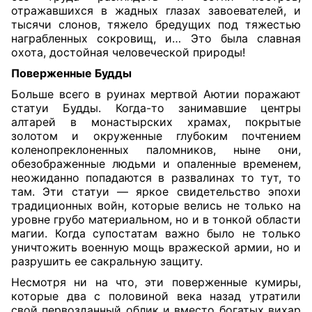
отражавшихся в жадных глазах завоевателей, и
тысячи слонов, тяжело бредущих под тяжестью
награбленных сокровищ, и… Это была славная
охота, достойная человеческой природы!
Поверженные Будды
Больше всего в руинах мертвой Аютии поражают
статуи Будды. Когда-то занимавшие центры
алтарей в монастырских храмах, покрытые
золотом и окруженные глубоким почтением
коленопреклоненных паломников, ныне они,
обезображенные людьми и опаленные временем,
неожиданно попадаются в развалинах то тут, то
там. Эти статуи — яркое свидетельство эпохи
традиционных войн, которые велись не только на
уровне грубо материальном, но и в тонкой области
магии. Когда супостатам важно было не только
уничтожить военную мощь вражеской армии, но и
разрушить ее сакральную защиту.
Несмотря ни на что, эти поверженные кумиры,
которые два с половиной века назад утратили
свой первозданный облик и вместо богатых вихар