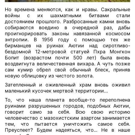
Но времена меняются, как и нравы. Сакральные
войны с их шахматными битвами стали
достоянием прошлого. Разбросанные камни вновь
собираются воедино в очередной раз, дабы
проигнорировать законы навязанной космосом
энтропии. В 1956 году с помощью тех же
бирманцев на руинах Аютии над сиротливо-
бездомной 12-метровой статуей Пхра Монгкон
Бопит (возрастом почти 500 лет) была вновь
воздвигнута величественная вихара. А чуть позже
сам кумир обрел свой обычный блеск, приняв
новую облицовку из чистого золота.
Затепленный и оживленный храм вновь оживил
маленький кусочек мертвой территории…
То, что наша планета вообще-то переполнена
руинами разрушенных городов, подобных Аютии,
говорит само за себя. Всю свою историю
человечество с мазохистским азартом занимается
тем, что пытается уничтожить самое себя.
Преуспеет? Будем надеяться, что... Не в наше