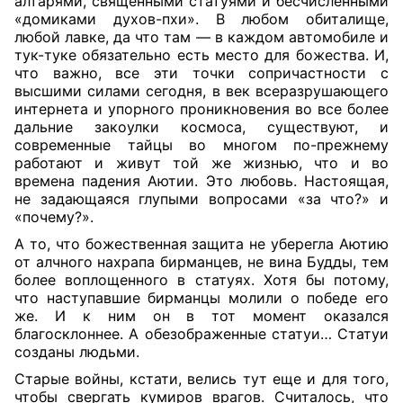
алтарями, священными статуями и бесчисленными
«домиками духов-пхи». В любом обиталище,
любой лавке, да что там — в каждом автомобиле и
тук-туке обязательно есть место для божества. И,
что важно, все эти точки сопричастности с
высшими силами сегодня, в век всеразрушающего
интернета и упорного проникновения во все более
дальние закоулки космоса, существуют, и
современные тайцы во многом по-прежнему
работают и живут той же жизнью, что и во
времена падения Аютии. Это любовь. Настоящая,
не задающаяся глупыми вопросами «за что?» и
«почему?».
А то, что божественная защита не уберегла Аютию
от алчного нахрапа бирманцев, не вина Будды, тем
более воплощенного в статуях. Хотя бы потому,
что наступавшие бирманцы молили о победе его
же. И к ним он в тот момент оказался
благосклоннее. А обезображенные статуи… Статуи
созданы людьми.
Старые войны, кстати, велись тут еще и для того,
чтобы свергать кумиров врагов. Считалось, что