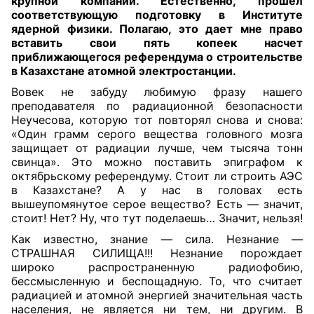
крупной компании. Естественно, прошел
соответствующую подготовку в Институте
ядерной физики. Полагаю, это дает мне право
вставить свои пять копеек насчет
приближающегося референдума о строительстве
в Казахстане атомной электростанции.
Вовек не забуду любимую фразу нашего
преподавателя по радиационной безопасности
Неучесова, которую тот повторял снова и снова:
«Один грамм серого вещества головного мозга
защищает от радиации лучше, чем тысяча тонн
свинца». Это можно поставить эпиграфом к
октябрьскому референдуму. Стоит ли строить АЭС
в Казахстане? А у нас в головах есть
вышеупомянутое серое вещество? Есть — значит,
стоит! Нет? Ну, что тут поделаешь… Значит, нельзя!
Как известно, знание — сила. Незнание —
СТРАШНАЯ СИЛИЩА!!! Незнание порождает
широко распространенную радиофобию,
бессмысленную и беспощадную. То, что считает
радиацией и атомной энергией значительная часть
населения, не является ни тем, ни другим. В