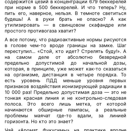
содержится цезий в концентрации 679 беккерелей
при норме в 500 беккерелей. И что теперь? Ну,
пить его, наверное, нельзя. В темноте светиться
будешь! А в руки брать не опасно? А как
утилизировать — в свинцовом скафандре или
простого противогаза хватит?
А все потому, что радиоактивные нормы рисуются
в голове чем-то вроде границы на замке. Шаг
переступил… «Стой, кто идет? Стрелять буду!». А
на самом деле от абсолютно безвредной
предельно допустимой до начальной дозы,
которая, в принципе, уже может как-то сказаться
на организме, дистанция в четыре порядка. То
есть уровень ПДД меньше уровня первых
признаков воздействия ионизирующей радиации в
10 000 раз! Предельно допустимая доза — это не
тонкая красная линия и не контрольно-следовая
полоса. Это всего лишь метка, от которой
начинаются обширные пампасы, а реальные
проблемы маячат где-то вдали, за линией
горизонта. Но кто это знает?
Чай «Аромат Фукусимы» на практике вполне