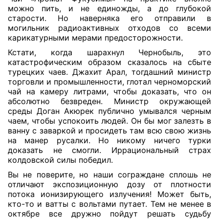
можно пить, и не единожды, а до глубокой
старости. Но наверняка его отправили в
могильник радиоактивных отходов со всеми
карикатурными мерами предосторожности.
Кстати, когда шарахнул Чернобыль, это
катастрофическим образом сказалось на сбыте
турецких чаев. Джахит Арал, тогдашний министр
торговли и промышленности, глотал черноморский
чай на камеру литрами, чтобы доказать, что он
абсолютно безвреден. Министр окружающей
среды Доган Акюрек публично умывался черным
чаем, чтобы успокоить людей. Он бы мог залезть в
ванну с заваркой и просидеть там всю свою жизнь
на манер русалки. Но никому ничего турки
доказать не смогли. Иррациональный страх
колдовской силы победил.
Вы не поверите, но наши сограждане сплошь не
отличают экспозиционную дозу от плотности
потока ионизирующего излучения! Может быть,
кто-то и ватты с вольтами путает. Тем не менее в
октябре все дружно пойдут решать судьбу