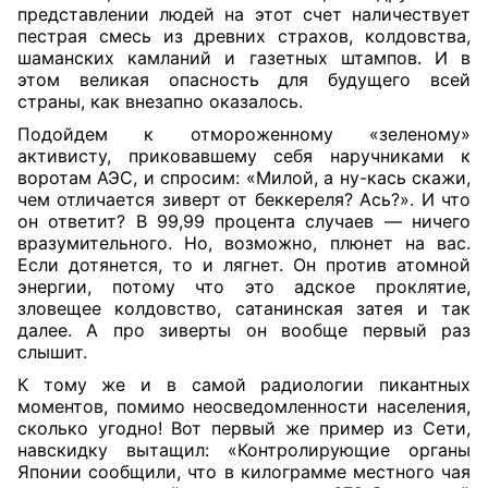
представлении людей на этот счет наличествует
пестрая смесь из древних страхов, колдовства,
шаманских камланий и газетных штампов. И в
этом великая опасность для будущего всей
страны, как внезапно оказалось.
Подойдем к отмороженному «зеленому»
активисту, приковавшему себя наручниками к
воротам АЭС, и спросим: «Милой, а ну-кась скажи,
чем отличается зиверт от беккереля? Ась?». И что
он ответит? В 99,99 процента случаев — ничего
вразумительного. Но, возможно, плюнет на вас.
Если дотянется, то и лягнет. Он против атомной
энергии, потому что это адское проклятие,
зловещее колдовство, сатанинская затея и так
далее. А про зиверты он вообще первый раз
слышит.
К тому же и в самой радиологии пикантных
моментов, помимо неосведомленности населения,
сколько угодно! Вот первый же пример из Сети,
навскидку вытащил: «Контролирующие органы
Японии сообщили, что в килограмме местного чая