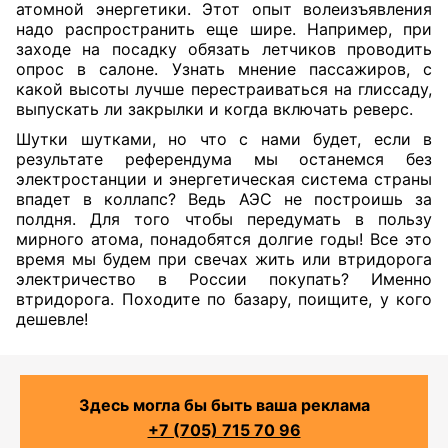
атомной энергетики. Этот опыт волеизъявления
надо распространить еще шире. Например, при
заходе на посадку обязать летчиков проводить
опрос в салоне. Узнать мнение пассажиров, с
какой высоты лучше перестраиваться на глиссаду,
выпускать ли закрылки и когда включать реверс.
Шутки шутками, но что с нами будет, если в
результате референдума мы останемся без
электростанции и энергетическая система страны
впадет в коллапс? Ведь АЭС не построишь за
полдня. Для того чтобы передумать в пользу
мирного атома, понадобятся долгие годы! Все это
время мы будем при свечах жить или втридорога
электричество в России покупать? Именно
втридорога. Походите по базару, поищите, у кого
дешевле!
Здесь могла бы быть ваша реклама
+7 (705) 715 70 96