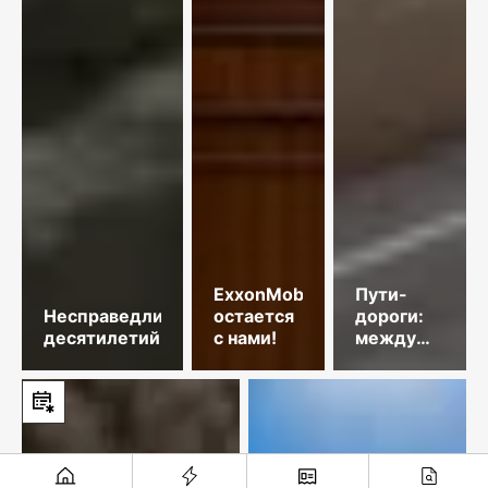
ExxonMobil
Пути-
Несправедливость
остается
дороги:
десятилетий
с нами!
между
прошлым
и
будущим