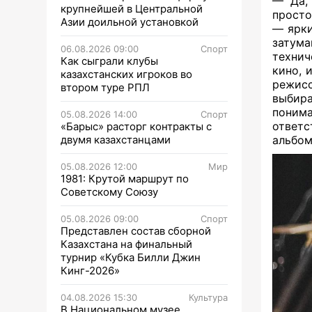
— Да, 
крупнейшей в Центральной
просто
Азии доильной установкой
— ярки
затума
06.08.2026 09:00
Спорт
технич
Как сыграли клубы
кино, 
казахстанских игроков во
режис
втором туре РПЛ
выбира
поним
05.08.2026 14:00
Спорт
ответс
«Барыс» расторг контракты с
двумя казахстанцами
альбом
05.08.2026 12:00
Мир
1981: Крутой маршрут по
Советскому Союзу
05.08.2026 09:00
Спорт
Представлен состав сборной
Казахстана на финальный
турнир «Кубка Билли Джин
Кинг-2026»
04.08.2026 15:30
Культура
В Национальном музее