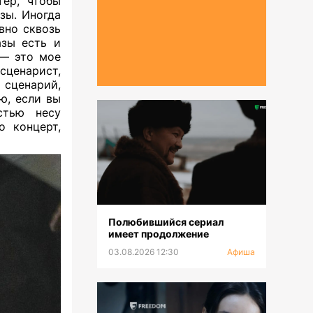
тер, чтобы
зы. Иногда
вно сквозь
азы есть и
 — это мое
 сценарист,
сценарий,
ю, если вы
стью несу
о концерт,
Полюбившийся сериал
имеет продолжение
03.08.2026 12:30
Афиша