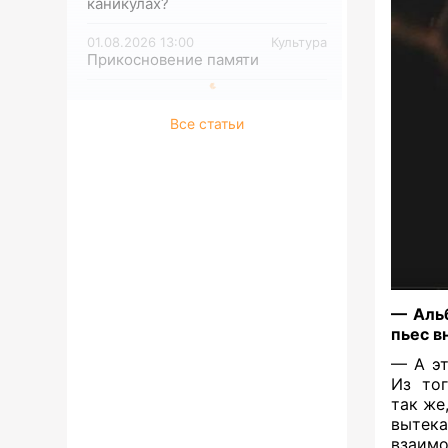
каникулах?
01.08.2026 13:00
Культура
Прикосновение памяти
Все статьи
— Альб
пьес в
— А эт
Из тог
так же
вытек
взаимо