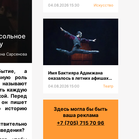
выставка к 100-летию Сахи
04.08.2026 15:30
Искусство
Романова
сольное
y
на Сарсенова
ытие, а
Имя Бактияра Адамжана
вную роль
оказалось в летних афишах
y называют
на всех континентах
04.08.2026 15:00
Театр
ать каждую
кой. Перед
 он пишет
ю историю
Здесь могла бы быть
ваша реклама
+7 (705) 715 70 96
ствительно
изведения?