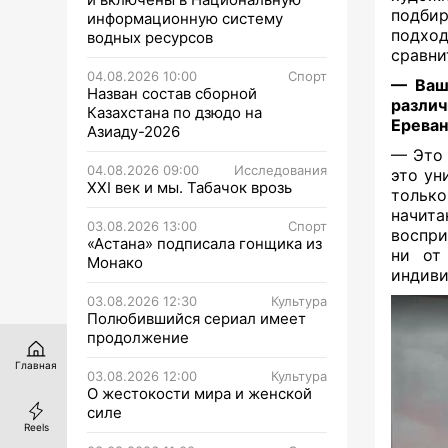
подби
информационную систему
подхо
водных ресурсов
сравни
04.08.2026 10:00
Спорт
— Ваша
Назван состав сборной
разли
Казахстана по дзюдо на
Ереван
Азиаду-2026
— Это 
04.08.2026 09:00
Исследования
это ун
XXI век и мы. Табачок врозь
толь
начит
03.08.2026 13:00
Спорт
воспри
«Астана» подписала гонщика из
ни от
Монако
индиви
03.08.2026 12:30
Культура
Полюбившийся сериал имеет
продолжение
Главная
03.08.2026 12:00
Культура
О жестокости мира и женской
силе
Reels