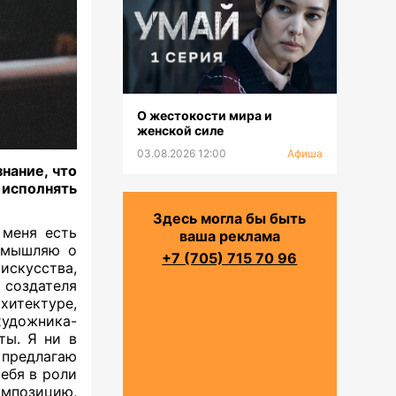
О жестокости мира и
женской силе
03.08.2026 12:00
Афиша
нание, что
исполнять
Здесь могла бы быть
 меня есть
ваша реклама
азмышляю о
+7 (705) 715 70 96
искусства,
 создателя
хитектуре,
удожника-
ты. Я ни в
предлагаю
ебя в роли
омпозицию,