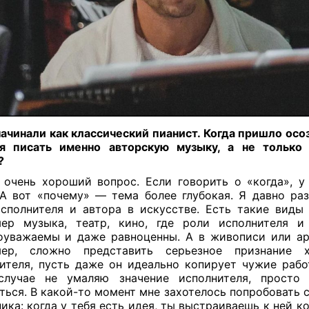
ачинали как классический пианист. Когда пришло осоз
ся писать именно авторскую музыку, а не только 
?
очень хороший вопрос. Если говорить о «когда», у
 А вот «почему» — тема более глубокая. Я давно р
сполнителя и автора в искусстве. Есть такие виды 
ер музыка, театр, кино, где роли исполнителя и
уважаемы и даже равноценны. А в живописи или ар
мер, сложно представить серьезное признание х
ителя, пусть даже он идеально копирует чужие рабо
случае не умаляю значение исполнителя, просто 
ться. В какой-то момент мне захотелось попробовать с
ика: когда у тебя есть идея, ты выстраиваешь к ней к