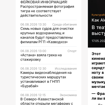
ФЕЙКОВАЯ ИНФОРМАЦИЯ!
Распространяемая фотография
тигра не соответствует
действительности
Культура
М
Как Al
06.08.2026 13:30
Среда обитания
В те
Семь новых судов для очистки
высту
крупных водохранилищ и
каналов будут предоставлены
17.05.20
филиалам РГП «Казводхоз»
06.08.2026 13:00
Спорт
Этот
«Астана» взяла грека на
кинем
стажировку
играют
саундт
06.08.2026 12:30
Исследования
ноту в
Камеры видеонаблюдения на
туристических маршрутах
своим
устанавливают в ГНПП
музык
«Бурабай»
мечтае
— Фраз
06.08.2026 12:15
Экономика
ли вы 
В Северо-Казахстанской
области открыли мегаферму с