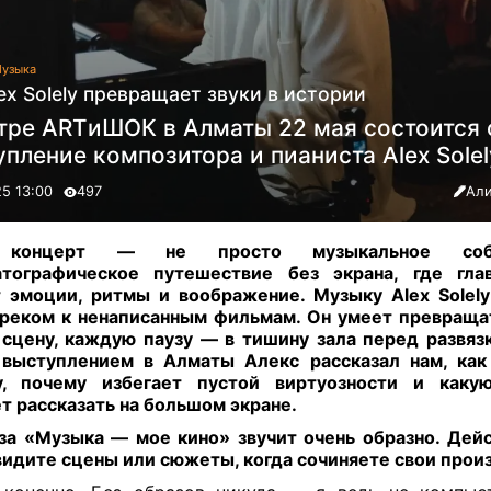
узыка
ex Solely превращает звуки в истории
атре ARTиШОК в Алматы 22 мая состоится 
пление композитора и пианиста Alex Solel
25 13:00
497
Али
 концерт — не просто музыкальное соб
атографическое путешествие без экрана, где гла
 эмоции, ритмы и воображение. Музыку Alex Solel
реком к ненаписанным фильмам. Он умеет превращ
 сцену, каждую паузу — в тишину зала перед развяз
 выступлением в Алматы Алекс рассказал нам, как
у, почему избегает пустой виртуозности и каку
т рассказать на большом экране
.
а «Музыка — мое кино» звучит очень образно. Дей
видите сцены или сюжеты, когда сочиняете свои про