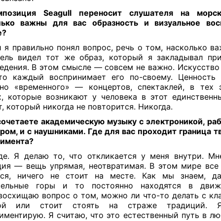
позиция Seagull переносит слушателя на морск
лько важны для вас образность и визуальное вос
е?
 я правильно понял вопрос, речь о том, насколько ва
ель видел тот же образ, который я закладывал пр
едения. В этом смысле — совсем не важно. Искусство
то каждый воспринимает его по-своему. Ценность 
но «временного» — концертов, спектаклей, в тех
, которые возникают у человека в этот единственн
, который никогда не повторится. Никогда.
очетаете академическую музыку с электроникой, раб
ром, и с наушниками. Где для вас проходит граница т
римента?
е. Я делаю то, что откликается у меня внутри. Мн
ия — вещь упрямая, неотвратимая. В этом мире все
тся, ничего не стоит на месте. Как мы знаем, д
тельные горы и то постоянно находятся в движ
восхищаю вопрос о том, можно ли что-то делать с кл
ой или стоит стоять на страже традиций. Я
иментирую. Я считаю, что это естественный путь в л