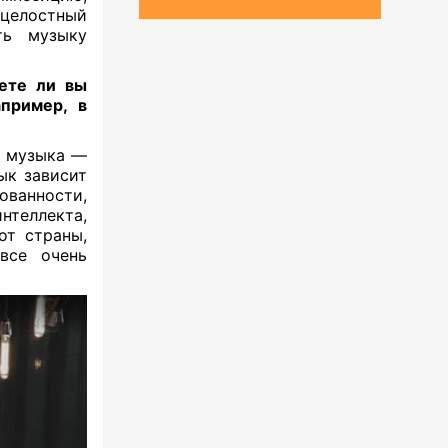
целостный
ть музыку
уете ли вы
пример, в
а музыка —
ык зависит
анности,
еллекта,
от страны,
все очень