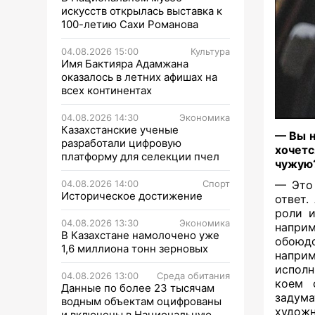
искусств открылась выставка к
100-летию Сахи Романова
04.08.2026 15:00
Культура
Имя Бактияра Адамжана
оказалось в летних афишах на
всех континентах
04.08.2026 14:30
Экономика
Казахстанские ученые
— Вы н
разработали цифровую
хочет
платформу для селекции пчел
чужую
04.08.2026 14:00
Спорт
— Это 
Историческое достижение
ответ.
роли и
04.08.2026 13:30
Экономика
наприм
В Казахстане намолочено уже
обоюдо
1,6 миллиона тонн зерновых
напри
исполн
04.08.2026 13:00
Среда обитания
коем 
Данные по более 23 тысячам
задума
водным объектам оцифрованы
художн
и включены в Национальную