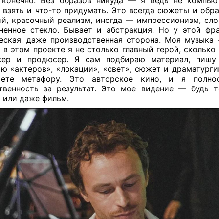
конечно. Без образов никуда — я ведь не компью
 взять и что-то придумать. Это всегда сюжеты и обра
й, красочный реализм, иногда — импрессионизм, сло
ненное стекло. Бывает и абстракция. Но у этой фр
еская, даже производственная сторона. Моя музыка
и в этом проекте я не столько главный герой, сколько
сер и продюсер. Я сам подбираю материал, пишу 
ю «актеров», «локации», «свет», сюжет и драматурги
аете метафору. Это авторское кино, и я полно
твенность за результат. Это мое видение — будь т
 или даже фильм.