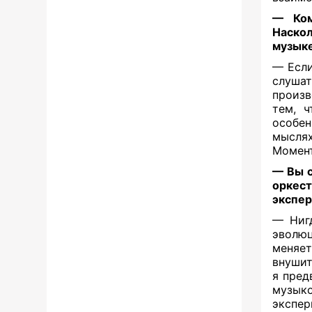
— Ком
Наско
музык
— Если
слушат
произв
тем, ч
особен
мыслях
Момент
— Вы с
оркест
экспе
— Нигд
эволюц
меняе
внуши
я пред
музык
экспер