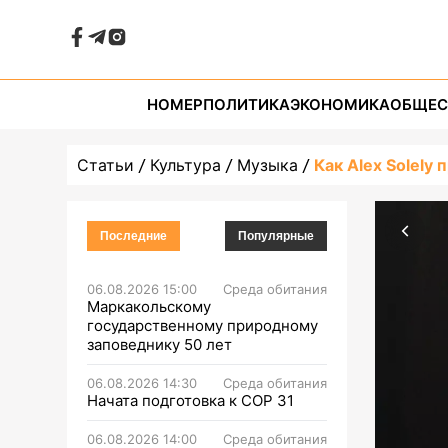
НОМЕР
ПОЛИТИКА
ЭКОНОМИКА
ОБЩЕС
Статьи
Культура
Музыка
Как Alex Solely
Последние
Популярные
06.08.2026 15:00
Среда обитания
Маркакольскому
государственному природному
заповеднику 50 лет
06.08.2026 14:30
Среда обитания
Начата подготовка к СОР 31
06.08.2026 14:00
Среда обитания