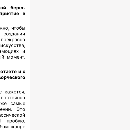
ой берег.
приятие в
жно, чтобы
и создании
 прекрасно
искусства,
 эмоциях и
ый момент.
отаете и с
ворческого
е кажется,
 постоянно
аже самые
ении. Это
ассической
 пробую,
юбом жанре