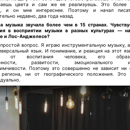
раешь цвета и сам же ее реализуешь. Это более 
д, и он мне интереснее. Поэтому и начал писа
тельно недавно, два года назад.
 музыка звучала более чем в 15 странах. Чувств
чия в восприятии музыки в разных культурах — на
е и Лос-Анджелесе?
простой вопрос. Я играю инструментальную музыку, 
иверсальный язык. И понимание, и реакция на этот яз
ко от воспитания человека, его образов
анности, развитости, эмоционального инт
имчивости. Поэтому это совершенно не зависит ни 
 региона, ни от географического положения. Это 
дуально.