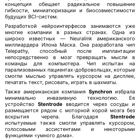
концепция обещает радикальное повышение
гибкости, миниатюризации и биосовместимости
будущих BCI-систем.
Разработкой нейроинтерфесов занимаются уже
многие компании в разных странах. Одна из
широко известных — Neuralink американского
миллиардера Илона Маска. Она разработала чип
Telepathy, способный после имплантации
непосредственно в мозг превращать мысли в
команды для компьютера. Чип испытан на
парализованных пациентах-добровольцах, которые
смогли мыслью управлять курсором на дисплее,
печатать текст, рисовать, играть в шахматы.
Также американская компания
Synchron
избрала
минимально инвазивную технологию. Ее
устройство
Stentrode
вводится через сосуды и
размещается рядом с моторной корой мозга без
вскрытия черепа. Благодаря
Stentrode
испытуемые также смогли управлять курсором,
голосовыми ассистентами и некоторыми
функциями «умного дома».