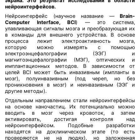
экрана. Это результат исследований в области
нейроинтерфейсов.
Нейроинтерфейс (научное название —
Brain-
Computer Interface, BCI
) — это система,
улавливающая сигналы мозга и преобразующая их
в команды для внешнего устройства. В основе
процесса лежит электроактивность мозга,
которую можно измерять с помощью
электроэнцефалографии (ЭЭГ) и
магнитоэнцефалографии (МЭГ)
, оптических и
имплантационных методов. В зависимости от
целей BCI может быть инвазивным (импланты в
мозг), полуинвазивным (под череп, но без
проникновения в мозг) и неинвазивным (ЭЭГ и
другие методы).
Отдельным направлением стали нейроинтерфейсы
на основе наночастиц. Их потенциально можно
вводить в мозг через кровоток, а затем
активировать, достигая контроля над
нейроинтерфейсом. Подобные разработки
находятся на доклиническом этапе (то есть
проверяются не на людях), но заложенная