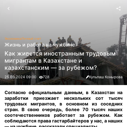
Экономика
Личный счет
Жизнь и работа на чужбине
Как живется иностранным трудовым
мигрантам в Казахстане и
казахстанским — за рубежом?
25.03.2024 09:00
728
Кульпаш Конырова
Согласно официальным данным, в Казахстан на
заработки приезжает нескольких сот тысяч
трудовых мигрантов, в основном из соседних
стран. В свою очередь, более 70 тысяч наших
соотечественников работает за рубежом. Как
соблюдаются права гастарбайтеров у нас, а наших
— на чужбине, рассказали специалисты
.