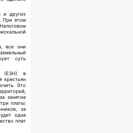
в и других
. При этом
 Налоговом
искальной
в, все они
земельный
рует суть
г (ЕЗН) в
я крестьян
ючить. Это
рриторий,
за занятие
три платы:
ников, за
Будет одна
ество плат