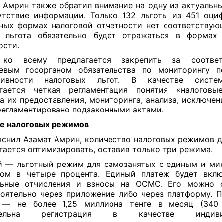
 Амрин также обратил внимание на одну из актуальн
тствие информации. Только 132 льготы из 451 оци
ных формах налоговой отчетности нет соответствую
 льгота обязательно будет отражаться в формах 
ости.
ко всему предлагается закрепить за соотве
евым госорганом обязательства по мониторингу по
тивности налоговых льгот. В качестве сист
агается четкая регламентация понятия «налоговые
а их предоставления, мониторинга, анализа, исключени
регламентировано подзаконными актами.
е налоговых режимов
яснил Азамат Амрин, количество налоговых режимов д
гается оптимизировать, оставив только три режима.
̆ — льготный режим для самозанятых с единым и м
ом в четыре процента. Единый платеж будет вкл
льные отчисления и взносы на ОСМС. Его можно о
оятельно через приложение либо через платформу. П
 — не более 1,25 миллиона тенге в месяц (340
ательна регистрация в качестве индивид