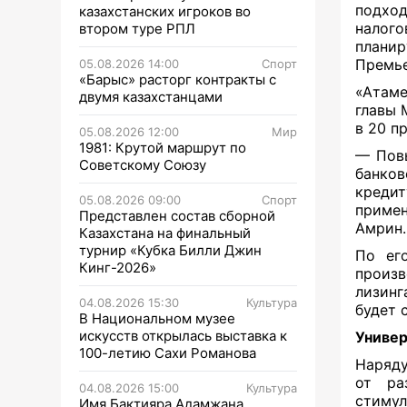
подход
казахстанских игроков во
налого
втором туре РПЛ
плани
Премье
05.08.2026 14:00
Спорт
«Барыс» расторг контракты с
«Атаме
двумя казахстанцами
главы 
в 20 п
05.08.2026 12:00
Мир
1981: Крутой маршрут по
— Повы
Советскому Союзу
банко
кредит
05.08.2026 09:00
Спорт
примен
Представлен состав сборной
Амрин
Казахстана на финальный
турнир «Кубка Билли Джин
По ег
Кинг-2026»
произ
лизинг
04.08.2026 15:30
Культура
будет 
В Национальном музее
искусств открылась выставка к
Униве
100-летию Сахи Романова
Наряду
от ра
04.08.2026 15:00
Культура
стимул
Имя Бактияра Адамжана