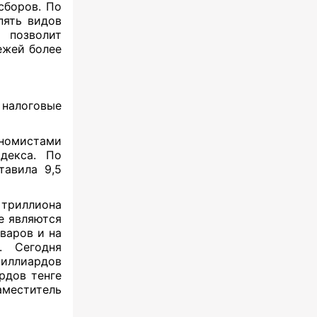
сборов. По
пять видов
 позволит
жей более
налоговые
ономистами
декса. По
тавила 9,5
 триллиона
не являются
варов и на
. Сегодня
миллиардов
рдов тенге
аместитель