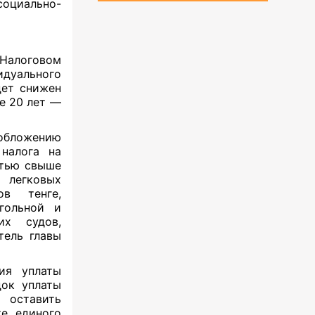
оциально-
 Налоговом
идуального
дет снижен
ше 20 лет —
бложению
налога на
стью свыше
м легковых
в тенге,
гольной и
их судов,
тель главы
ия уплаты
док уплаты
 оставить
те единого