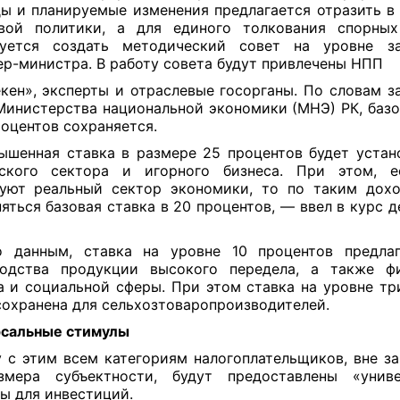
ы и планируемые изменения предлагается отразить в
вой политики, а для единого толкования спорны
руется создать методический совет на уровне за
р-министра. В работу совета будут привлечены НПП
кен», эксперты и отраслевые госорганы. По словам з
Министерства национальной экономики (МНЭ) РК, базо
роцентов сохраняется.
шенная ставка в размере 25 процентов будет устан
вского сектора и игорного бизнеса. При этом, е
уют реальный сектор экономики, то по таким дох
яться базовая ставка в 20 процентов, — ввел в курс д
.
о данным, ставка на уровне 10 процентов предлаг
водства продукции высокого передела, а также фи
а и социальной сферы. При этом ставка на уровне тр
сохранена для сельхозтоваропроизводителей.
рсальные стимулы
 с этим всем категориям налогоплательщиков, вне з
змера субъектности, будут предоставлены «униве
ы для инвестиций.