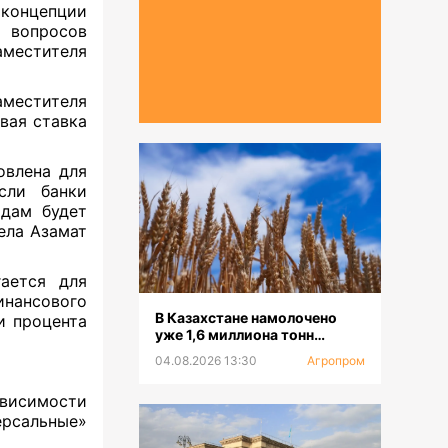
 концепции
х вопросов
местителя
аместителя
вая ставка
овлена для
сли банки
одам будет
ела Азамат
ается для
нансового
В Казахстане намолочено
и процента
уже 1,6 миллиона тонн
зерновых
04.08.2026 13:30
Агропром
ависимости
рсальные»