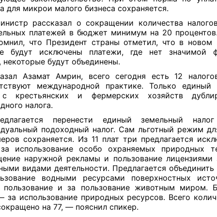
а для микрои малого бизнеса сохраняется.
инистр рассказал о сокращении количества налого
ельных платежей в бюджет минимум на 20 процентов
омнил, что Президент страны отметил, что в новом
е будут исключены платежи, где нет значимой ф
, некоторые будут объединены.
азал Азамат Амрин, всего сегодня есть 12 налого
тствуют международной практике. Только единый 
 с крестьянских и фермерских хозяйств дубли
дного налога.
длагается перенести единый земельный нало
дуальный подоходный налог. Сам льготный режим дл
еров сохраняется. Из 11 плат три предлагается искл
за использование особо охраняемых природных те
ение наружной рекламы и пользование лицензиями 
ными видами деятельности. Предлагается объединить 
льзование водными ресурсами поверхностных источ
 пользование и за пользование животным миром. 
— за использование природных ресурсов. Всего колич
сокращено на 77, — пояснил спикер.