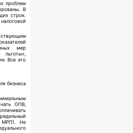
ых проблем
фрованы. В
щих строк.
налоговой
тствующим
казателей
емных мер
 льготы»,
я. Все это
ля бизнеса
инимальным
ючать ОПВ,
плачивать
редельный
 МРП). Не
уального