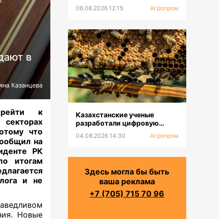
с крупнейшей в Центральной
06.08.2026 12:15
Агропром
Азии доильной установкой
дают в
яна Казанцева
рейти к
Казахстанские ученые
секторах
разработали цифровую
потому что
платформу для селекции
04.08.2026 14:30
Агропром
пчел
сообщил на
иденте РК
по итогам
длагается
Здесь могла бы быть
лога и не
ваша реклама
+7 (705) 715 70 96
раведливом
ния. Новые