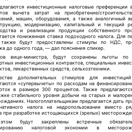
лагаются инвестиционные налоговые преференции 
тов вычета затрат на приобретение/строительств
ений, машин, оборудования, а также аналогичный 
трукцию, модернизацию, капитальный и текущий р
водства и реализации продукции собственного про
гается пониженная ставка подоходного налога. Для п
 также будут предоставлены стимулы по НДС, пре
ка до одного года, — дал пояснения спикер.
ов вице-министра, будут сохранены льготы п
ртных инвестиционных контрактов, специальных инве
ктов, лекарственных средств, сельхозтехники.
естве дополнительных стимулов для инвестиции
гаются «супервычеты» по расходам на финансирован
оток в размере 300 процентов. Также предлагают
ржке
стабильного уровня добычи на старых и малоре
ождениях. Налогоплательщикам предлагается дать пр
рнативного налога на недропользование вместо ря
в при разработке истощающихся (зрелых) месторожден
том будут закреплены встречные обязател
тированию налоговой экономии в месторо