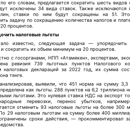
 по его словам, предлагается сократить шесть видов 
дут исклю
чены 34 вида ставок. Также исключаются 
шлин, ставки по ним будут сокращены на 51. Это
ить задачу по сокращению количества налогов и плате
 20 процентов.
очить налоговые льготы
тало известно, следующая задача — упорядочить 
 и сократить их объем минимум на 20 процентов.
тно с госорганами, НПП «Атамекен», экспертами, эк
дена ревизия 739 льготных пунктов Налогового ко
 налоговых деклараций за 2022 год, их сумма сос
она тенге.
нализировав, выявили, что 451 норма на сумму 3,3
определена как льготы. 288 пунктов на 6,2 триллиона 
выми льготами. Это нулевая ставка НДС на экспорт то
народные перевозки, перенос убытков, например
гается отменить 93 налоговые льготы на более 300 
 По 29 налоговым льготам на сумму более 400 миллиа
ограничены сроки действия, — прокомментировал з
ведомства.