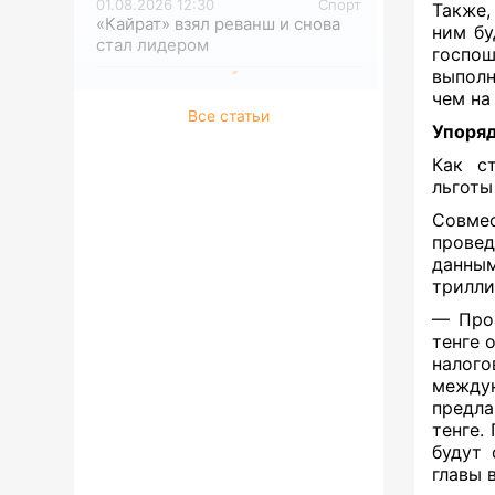
01.08.2026 12:30
Спорт
Также,
«Кайрат» взял реванш и снова
ним бу
стал лидером
госпо
выполн
чем на
Все статьи
Упоряд
Как с
льготы
Совмес
прове
данным
трилли
— Проа
тенге 
налого
между
предла
тенге.
будут 
главы 