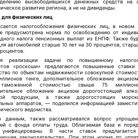
еделению высвободившихся денежных средств на с
ическое развитие региона, а не на дивиденды.
 для физических лиц
сается налогообложения физических лиц, в новом
е предусмотрена норма по освобождению от индив
дного налога пенсионных выплат из ЕНПФ. Также бу
для автомобилей старше 10 лет на 30 процентов, стар
процентов.
 реализации задачи по повышенному налогоо
етов «роскоши» предлагаются повышенные ставки 
тво по объектам недвижимости совокупной стоимо
ллионов тенге, дополнительное обложение акцизо
таможенной стоимостью свыше 75 миллионо
ительное обложение акцизом дорогостоящей алко
ной продукции, а также дорогостоящих морск
льных аппаратов, — поделился информацией замести
ического ведомства.
о данным, также рассматривался вопрос упрощен
ей с фонда оплаты труда. Облагаемая база и поря
 унифицированы. В части ставок предлагается
вующее законодательство. При этом норма по упла