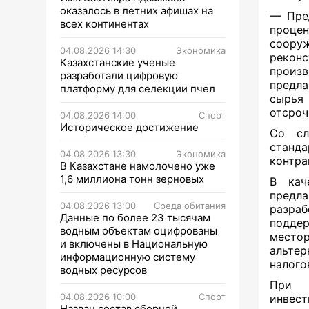
оказалось в летних афишах на
— Пред
всех континентах
процен
сооруж
04.08.2026 14:30
Экономика
реконс
Казахстанские ученые
произ
разработали цифровую
предла
платформу для селекции пчел
сырья
отсроч
04.08.2026 14:00
Спорт
Историческое достижение
Со сл
станда
04.08.2026 13:30
Экономика
контра
В Казахстане намолочено уже
1,6 миллиона тонн зерновых
В кач
предла
04.08.2026 13:00
Среда обитания
разраб
Данные по более 23 тысячам
подде
водным объектам оцифрованы
местор
и включены в Национальную
альте
информационную систему
налого
водных ресурсов
При э
04.08.2026 10:00
Спорт
инвес
Назван состав сборной