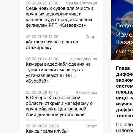
06.08.2026 13:30
Среда обитания
Семь новых судов для очистки
крупных водохранилищ и
каналов будут предоставлены
Экономик
филиалам РГП «Казводхоз»
По до
Изме
06.08.2026 13:00
Спорт
Каза
«Астана» взяла грека на
стажировку
08.07.20
06.08.2026 12:30
Исследования
Камеры видеонаблюдения на
Глава
туристических маршрутах
диффе
устанавливают в ГНПП
эконом
«Бурабай»
систем
площа
06.08.2026 12:15
Экономика
В Северо-Казахстанской
вице-
области открыли мегаферму с
изуче
крупнейшей в Центральной
диффе
Азии доильной установкой
только
По сло
06.08.2026 09:00
Спорт
налого
Как сыграли клубы