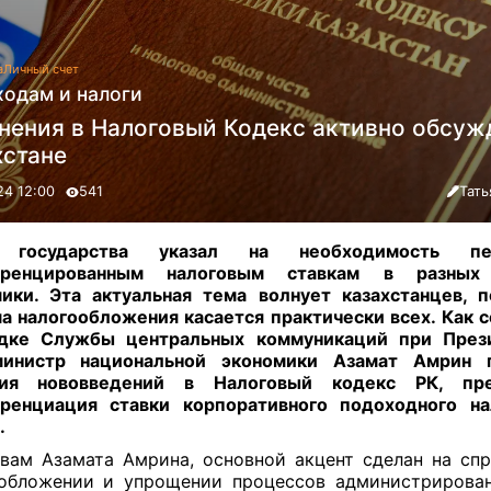
а
Личный счет
ходам и налоги
нения в Налоговый Кодекс активно обсуж
хстане
24 12:00
541
Тать
 государства указал на необходимость пе
ренцированным налоговым ставкам в разных 
ики. Эта актуальная тема волнует казахстанцев, 
а налогообложения касается практически всех. Как 
дке Службы центральных коммуникаций при През
министр национальной экономики Азамат Амрин 
ния нововведений в Налоговый кодекс РК, пре
ренциация ставки корпоративного подоходного на
.
вам Азамата Амрина, основной акцент сделан на сп
обложении и упрощении процессов администрирова