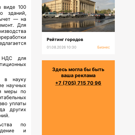
в виде 100
о зданий,
вычет — на
емонт. Для
изводства
ереработки
Рейтинг городов
длагается
01.08.2026 10:30
Бизнес
о НДС для
стиционных
Здесь могла бы быть
ваша реклама
̆ в науку
+7 (705) 715 70 96
ие научных
ся меры по
нтабельных
аво уплаты
да других
ий.
ьства по
ждение и