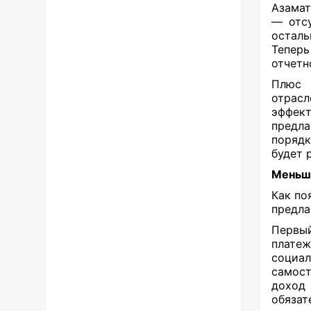
Азамат
— отсу
осталь
Теперь
отчетн
Плюс 
отрасл
эффек
предл
порядк
будет 
Меньш
Как по
предла
Первыи
платеж
социа
самост
доход
обяз