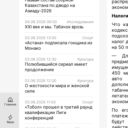
распр
Казахстана по дзюдо на
эконом
Азиаду-2026
Налоги
04.08.2026 09:00
Исследования
Что ка
XXI век и мы. Табачок врозь
кодекс
подохо
03.08.2026 13:00
Спорт
налог 
«Астана» подписала гонщика из
на 50 
Монако
— Для
03.08.2026 12:30
Культура
предм
Полюбившийся сериал имеет
имущес
продолжение
450 ми
авто 
03.08.2026 12:00
Культура
дополн
О жестокости мира и женской
табач
силе
летате
эконом
03.08.2026 11:00
Спорт
Главная
«Тобол» прошел в третий раунд
По ег
квалификации Лиги
платеж
конференций
будут
Reels
дейст