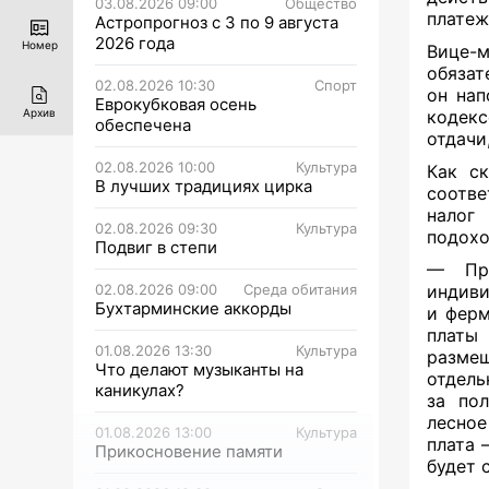
03.08.2026 09:00
Общество
платеж
Астропрогноз с 3 по 9 августа
2026 года
Номер
Вице-м
обязат
02.08.2026 10:30
Спорт
он нап
Еврокубковая осень
кодекс
Архив
обеспечена
отдачи
02.08.2026 10:00
Культура
Как ск
В лучших традициях цирка
соотве
налог
02.08.2026 09:30
Культура
подохо
Подвиг в степи
— Пре
02.08.2026 09:00
Среда обитания
индиви
Бухтарминские аккорды
и ферм
платы 
01.08.2026 13:30
Культура
размещ
Что делают музыканты на
отдель
каникулах?
за по
лесное
01.08.2026 13:00
Культура
плата 
Прикосновение памяти
будет 