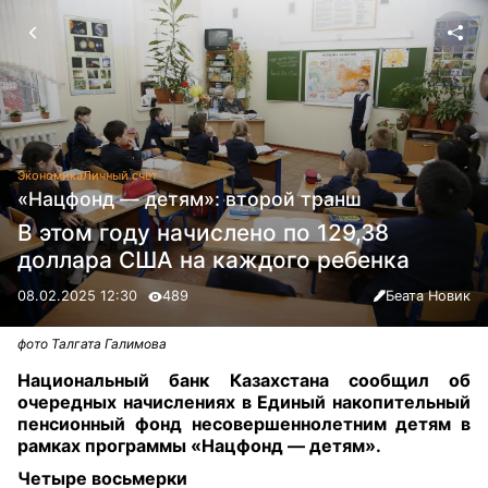
Экономика
Личный счет
«Нацфонд — детям»: второй транш
В этом году начислено по 129,38
доллара США на каждого ребенка
08.02.2025 12:30
489
Беата Новик
фото Талгата Галимова
Национальный банк Казахстана сообщил об
очередных начислениях в Единый накопительный
пенсионный фонд несовершеннолетним детям в
рамках программы «Нацфонд — детям».
Четыре восьмерки