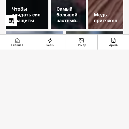
Чтобы
Самый
придать сил
большой
Медь
и защиты
частный
притяжения
космодром
Главная
Reels
Номер
Архив