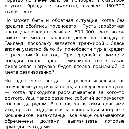
Гораздо логичнее было бы приобрести смартфон
другого бренда стоимостью, скажем, 150-200
тысяч тенге.
Но может быть и обратная ситуация, когда без
кредита обойтись трудновато.
Пусть заработная
плата у человека превышает 500 000 тенге, но он
никак не может накопить денег на поездку в
Таиланд, поскольку является транжирой… Здесь
вполне уместно было бы приобрести тур в кредит
с рассрочкой на год. При средней стоимости
поездки около одного миллиона тенге такая
финансовая нагрузка будет вполне посильной, а
мечта реализованной.
Но одно дело, когда ты рассчитываешься за
полученные услуги или вещь, и совершенно другое
— когда приходится рассчитываться за кого-то
другого. Увы, такое развитие событий встречается
сплошь да рядом. В погоне за легкими деньгами
или, просто поддавшись на провокации интернет-
мошенников, казахстанцы все чаще оказываются
обременены долгами, выплачивать которые
приходится годами.