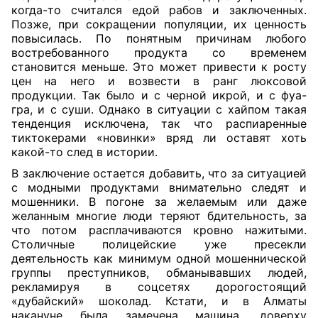
когда-то считался едой рабов и заключенных.
Позже, при сокращении популяции, их ценность
повысилась. По понятным причинам любого
востребованного продукта со временем
становится меньше. Это может привести к росту
цен на него и возвести в ранг люксовой
продукции. Так было и с черной икрой, и с фуа-
гра, и с суши. Однако в ситуации с хайпом такая
тенденция исключена, так что распиаренные
тиктокерами «новинки» вряд ли оставят хоть
какой-то след в истории.
В заключение остается добавить, что за ситуацией
с модными продуктами внимательно следят и
мошенники. В погоне за желаемым или даже
желанным многие люди теряют бдительность, за
что потом расплачиваются кровно нажитыми.
Столичные полицейские уже пресекли
деятельность как минимум одной мошеннической
группы преступников, обманывавших людей,
рекламируя в соцсетях дорогостоящий
«дубайский» шоколад. Кстати, и в Алматы
накануне была замечена машина, доверху