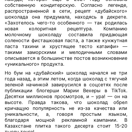
собственную кондитерскую. Согласно легенде,
распространенной в сети, рецепт «дубайского»
шоколада она придумала, находясь в декрете.
«Захотелось чего-то особенного — так родилась
новая колоритная рецептура. Компанию
молочному шоколаду составила придающая
солености фисташковая паста, а также кунжутная
паста тахини и хрустящее тесто катаифи» —
такими заморскими и мелодичными словами
описывается в большинстве постов возникновение
«уникального» продукта.
Но бум на «дубайский» шоколад начался не три
года назад, а этим летом, когда шоколад с тягучей
зеленой начинкой завирусился в соцсетях после
публикации блогерши Марии Вехеры в TikTok.
Десятки миллионов просмотров, и – ура! — он на
высоте. Правда такова, что шоколад обрел
кричащую популярность не из-за качества или
уникальности, а, говоря простым языком,
благодаря мощной рекламной кампании. В
Казахстане плитка такого десерта стоит 15-20
тысяч тенге!