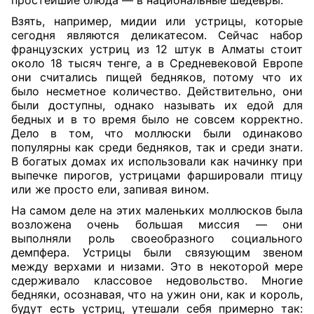
простейшие блюда — в национальные шедевры.
Взять, например, мидии или устрицы, которые
сегодня являются деликатесом. Сейчас набор
французских устриц из 12 штук в Алматы стоит
около 18 тысяч тенге, а в Средневековой Европе
они считались пищей бедняков, потому что их
было несметное количество. Действительно, они
были доступны, однако называть их едой для
бедных и в то время было не совсем корректно.
Дело в том, что моллюски были одинаково
популярны как среди бедняков, так и среди знати.
В богатых домах их использовали как начинку при
выпечке пирогов, устрицами фаршировали птицу
или же просто ели, запивая вином.
На самом деле на этих маленьких моллюсков была
возложена очень большая миссия — они
выполняли роль своеобразного социального
демпфера. Устрицы были связующим звеном
между верхами и низами. Это в некоторой мере
сдерживало классовое недовольство. Многие
бедняки, осознавая, что на ужин они, как и король,
будут есть устриц, утешали себя примерно так: