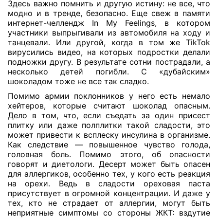
Здесь важно помнить и другую истину: не все, что
модно и в тренде, безопасно. Еще свеж в памяти
интернет-челлендж In My Feelings, в котором
участники выпрыгивали из автомобиля на ходу и
танцевали. Или другой, когда в том же TikTok
вирусились видео, на которых подростки делали
подножки другу. В результате сотни пострадали, а
несколько детей погибли. С «дубайским»
шоколадом тоже не все так сладко.
Помимо армии поклонников у него есть немало
хейтеров, которые считают шоколад опасным.
Дело в том, что, если съедать за один присест
плитку или даже полплитки такой сладости, это
может привести к всплеску инсулина в организме.
Как следствие — повышенное чувство голода,
головная боль. Помимо этого, об опасности
говорят и диетологи. Десерт может быть опасен
для аллергиков, особенно тех, у кого есть реакция
на орехи. Ведь в сладости ореховая паста
присутствует в огромной концентрации. И даже у
тех, кто не страдает от аллергии, могут быть
неприятные симптомы со стороны ЖКТ: вздутие