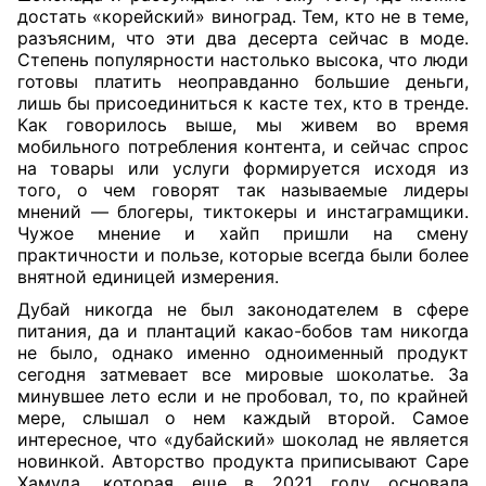
достать «корейский» виноград. Тем, кто не в теме,
разъясним, что эти два десерта сейчас в моде.
Степень популярности настолько высока, что люди
готовы платить неоправданно большие деньги,
лишь бы присоединиться к касте тех, кто в тренде.
Как говорилось выше, мы живем во время
мобильного потребления контента, и сейчас спрос
на товары или услуги формируется исходя из
того, о чем говорят так называемые лидеры
мнений — блогеры, тиктокеры и инстаграмщики.
Чужое мнение и хайп пришли на смену
практичности и пользе, которые всегда были более
внятной единицей измерения.
Дубай никогда не был законодателем в сфере
питания, да и плантаций какао-бобов там никогда
не было, однако именно одноименный продукт
сегодня затмевает все мировые шоколатье. За
минувшее лето если и не пробовал, то, по крайней
мере, слышал о нем каждый второй. Самое
интересное, что «дубайский» шоколад не является
новинкой. Авторство продукта приписывают Саре
Хамуда, которая еще в 2021 году основала