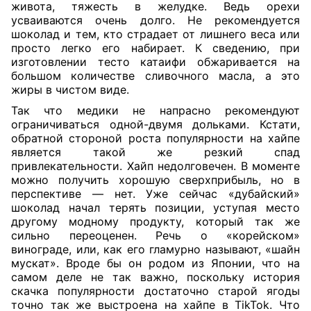
живота, тяжесть в желудке. Ведь орехи
усваиваются очень долго. Не рекомендуется
шоколад и тем, кто страдает от лишнего веса или
просто легко его набирает. К сведению, при
изготовлении тесто катаифи обжаривается на
большом количестве сливочного масла, а это
жиры в чистом виде.
Так что медики не напрасно рекомендуют
ограничиваться одной-двумя дольками. Кстати,
обратной стороной роста популярности на хайпе
является такой же резкий спад
привлекательности. Хайп недолговечен. В моменте
можно получить хорошую сверхприбыль, но в
перспективе — нет. Уже сейчас «дубайский»
шоколад начал терять позиции, уступая место
другому модному продукту, который так же
сильно переоценен. Речь о «корейском»
винограде, или, как его гламурно называют, «шайн
мускат». Вроде бы он родом из Японии, что на
самом деле не так важно, поскольку история
скачка популярности достаточно старой ягоды
точно так же выстроена на хайпе в TikTok. Что