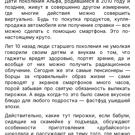
Дети поколения Альфа, родившиеся в 2010 году и
позднее, живут в совершенно другом измерении,
где многие действия можно совершить
виртуально. Будь то покупка продуктов, купля-
продажа автомобиля или получение справки — все
можно сделать с помощью смартфона. Это по-
настоящему круто.
Лет 10 назад люди старшего поколения не умолкая
говорили своим детям и внукам о том, что
гаджеты вредят здоровью, портят зрение, да и
вообще от них можно получить радиационное
облучение. Сегодня же эти самые пенсионеры —
борцы за «правильный» образ жизни — сами
проводят у экранов смартфонов много часов,
порой забывая про святую обязанность выпекать
пирожки. А ведь когда-то это было самое вкусное
блюдо для любого подростка — фастфуд ушедшей
эпохи.
Действительно, какие тут пирожки, если бабули,
сидящие на скамейке у подъезда, обсуждают
особенности приготовления «дубайского»
шоколада и рассуждают на тему того, где можно