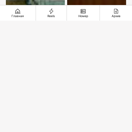
Главная
Reels
Номер
Архив
Казахстан делает
ставку на
ExxonMobil
гидроэнергетику
остается с нами!
Рекомендуемые