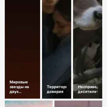
Мировые
звезды на
Территория
Несправедлив
двух
доверия
десятилетий
площадках
столицы