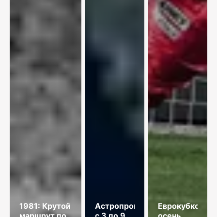
1981: Крутой
Астропрогноз
Еврокубковая
маршрут по
с 3 по 9
осень