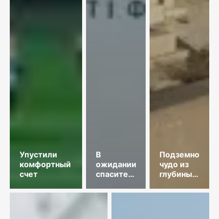
Упустили
В
Подземное
комфортный
ожидании
чудо из
счет
спасительного
глубины
звонка
веков