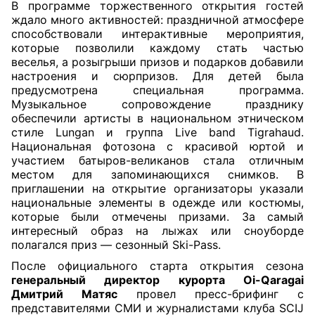
В программе торжественного открытия гостей
ждало много активностей: праздничной атмосфере
способствовали интерактивные мероприятия,
которые позволили каждому стать частью
веселья, а розыгрыши призов и подарков добавили
настроения и сюрпризов. Для детей была
предусмотрена специальная программа.
Музыкальное сопровождение празднику
обеспечили артисты в национальном этническом
стиле Lungan и группа Live band Tigrahaud.
Национальная фотозона с красивой юртой и
участием батыров-великанов стала отличным
местом для запоминающихся снимков. В
приглашении на открытие организаторы указали
национальные элементы в одежде или костюмы,
которые были отмечены призами.
За самый
интересный образ на лыжах или сноуборде
полагался приз — сезонный Ski-Pass.
После официального старта открытия сезона
генеральный директор курорта Oi-Qaragai
Дмитрий Матяс
провел пресс-брифинг с
представителями СМИ и журналистами клуба SCIJ