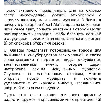
После активного праздничного дня на склонах
гости наслаждались уютной атмосферой с
горячим шоколадом и живой музыкой. А ближе к
вечеру в ресторане Aport Alatau прошла командная
игра Peace Quiz, принять участие в которой могли
все взрослые желающие, чтобы блеснуть логикой
и эрудицией. Призом стал ящик элитного алкоголя
(!) от спонсора открытия сезона.
Oi Qaragai предлагает потрясающие трассы для
лыжников и сноубордистов всех уровней, а также
захватывающие панорамные виды, окруженные
величественными елями, которые дарят
настроение самым искушенным туристам.
Спускаясь по заснеженным склонам, можно
открыть новые маршруты и получить
удовольствие от каждой минуты, зарядившись
энергией и свежим воздухом.
Пусть этот сезон станет для всех временем
радости, дружбы и красивых зимних приключений!