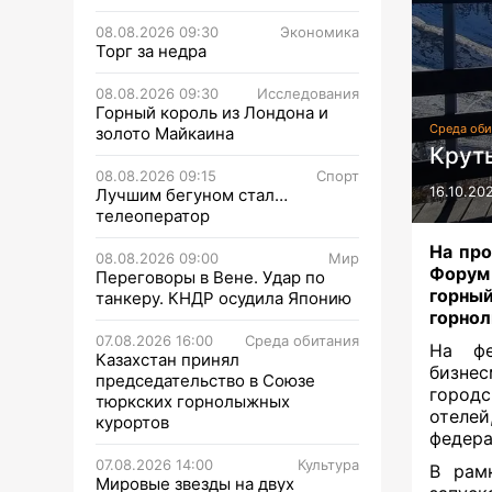
08.08.2026 09:30
Экономика
Торг за недра
08.08.2026 09:30
Исследования
Горный король из Лондона и
Среда оби
золото Майкаина
Крут
08.08.2026 09:15
Спорт
16.10.20
Лучшим бегуном стал…
телеоператор
На про
08.08.2026 09:00
Мир
Форум 
Переговоры в Вене. Удар по
горны
танкеру. КНДР осудила Японию
горнол
07.08.2026 16:00
Среда обитания
На фе
Казахстан принял
бизне
председательство в Союзе
городс
тюркских горнолыжных
отелей
курортов
федера
07.08.2026 14:00
Культура
В рам
Мировые звезды на двух