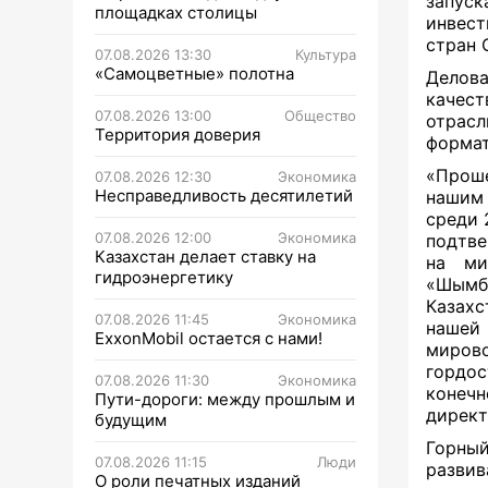
запус
площадках столицы
инвест
стран 
07.08.2026 13:30
Культура
«Самоцветные» полотна
Делов
качес
07.08.2026 13:00
Общество
отрас
Территория доверия
формат
«Проше
07.08.2026 12:30
Экономика
Несправедливость десятилетий
нашим 
среди 
07.08.2026 12:00
Экономика
подтве
Казахстан делает ставку на
на ми
гидроэнергетику
«Шымбу
Казахс
07.08.2026 11:45
Экономика
нашей 
ExxonMobil остается с нами!
миров
гордос
07.08.2026 11:30
Экономика
конечн
Пути-дороги: между прошлым и
директ
будущим
Горны
07.08.2026 11:15
Люди
развив
О роли печатных изданий