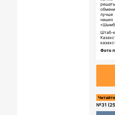
решат
обмен
лучше 
наших 
«Шымбу
Штаб-
Казах
казахс
Фото 
Читайте
№
31 (2