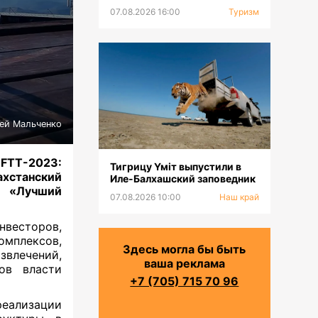
тюркских горнолыжных
07.08.2026 16:00
Туризм
курортов
ей Мальченко
«FTT-2023:
Тигрицу Үміт выпустили в
ахстанский
Иле-Балхашский заповедник
 «Лучший
07.08.2026 10:00
Наш край
весторов,
мплексов,
Здесь могла бы быть
звлечений,
ваша реклама
нов власти
+7 (705) 715 70 96
еализации