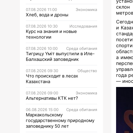
устано
склон
07.08.2026 11:00
Экономика
метров
Хлеб, вода и дроны
Сегодн
07.08.2026 10:30
Исследования
и Каза
Курс на знания и новые
станда
технологии
посет
спорт
07.08.2026 10:00
Среда обитания
област
Тигрицу Үміт выпустили в Иле-
а имею
Балхашский заповедник
персп
управл
07.08.2026 09:30
Общество
года р
Что происходит в лесах
— инос
Казахстана
07.08.2026 09:00
Экономика
Альтернативы КТК нет?
06.08.2026 15:00
Среда обитания
Маркакольскому
государственному природному
заповеднику 50 лет