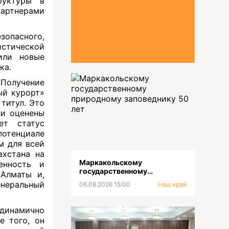
руктуры в
партнерами
опасного,
стической
или новые
ка.
 Получение
ый курорт»
титул. Это
ли оценены
ет статус
потенциале
м для всей
ахстана на
Маркакольскому
енность и
государственному
 Алматы и,
природному заповеднику 50
енеральный
06.08.2026 15:00
Наш край
лет
инамично
е того, он