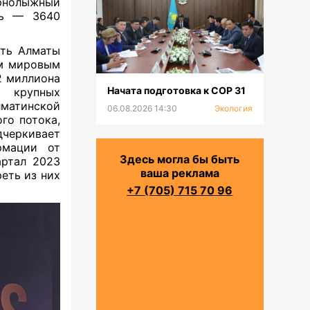
орнолыжный
ть — 3640
сть Алматы
ем мировым
2 миллиона
Начата подготовка к СОР 31
я крупных
матинской
06.08.2026 14:30
Экология
го потока,
дчеркивает
рмации от
Здесь могла бы быть
артал 2023
ваша реклама
еть из них
+7 (705) 715 70 96