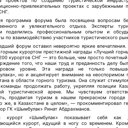
ка проектов по созданию туристической инфраст
иционно-привлекательных проектах с зарубежными 
СНГ.
ая программа форума была посвящена вопросам без
твенного и увлекательного отдыха. Эксперты тури
ли поделились профессиональным опытом и обсуд
ы по взаимодействию участников туристического рын
дший форум оставил невероятно яркие впечатления.
горным курортом престижной награды «Лучший горн
200 курортов СНГ — это больше, чем просто почетный 
рждение того, что наши труд и преданность делу бы
ровом уровне. Эта награда не только повыша
лака», но и акцентирует внимание на неоспоримом 
тана в области горного туризма. Она служит стимуло
команды продолжать работу, укрепляя позиции Каз
ой туристической арене. Мы чувствуем ответств
ть, продвигая туризм в нашем прекрасном городе
о же, в Казахстане в целом», — прокомментировал г
ор ГК «Шымбулак» Ринат Абдрахманов.
й курорт «Шымбулак» показывает себя как д
ающийся курорт, идущий в ногу со временем. Кром