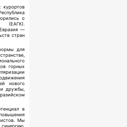
х курортов
еспублика
ворились о
 (ЕАГК).
«Евразия —
ьств стран
формы для
транстве,
ионального
дов горных
уляризации
родвижения
ей нового
ии дружбы,
разийском
отенциал в
 повышения
ристов. Мы
синергию,