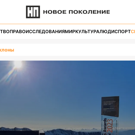
ТВО
ПРАВО
ИССЛЕДОВАНИЯ
МИР
КУЛЬТУРА
ЛЮДИ
СПОРТ
С
клоны