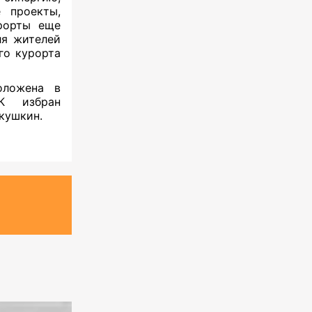
 проекты,
рорты еще
ля жителей
го курорта
оложена в
К избран
кушкин.