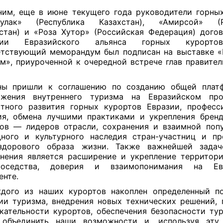
им, еще в июне текущего года руководители горны
улак» (Республика Казахстан), «Амирсой» (Р
стан) и «Роза Хутор» (Российская Федерация) дого
нии Евразийского альянса горных курортов
тствующий меморандум был подписан на выставке 
м», приуроченной к очередной встрече глав правител
ны пришли к соглашению по созданию общей плат
ижения внутреннего туризма на Евразийском прос
тного развития горных курортов Евразии, професс
я, обмена лучшими практиками и укрепления брен
ов — лидеров отрасли, сохранения и взаимной поп
ного и культурного наследия стран-участниц и п
здорового образа жизни. Также важнейшей задач
нения является расширение и укрепление территор
соседства, доверия и взаимопонимания на Ев
енте.
дого из наших курортов накоплен определенный п
ии туризма, внедрения новых технических решений,
кательности курортов, обеспечения безопасности ту
 объединить наши возможности и, используя эту 