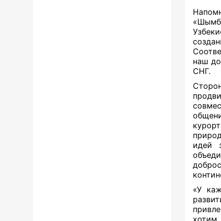
Напомн
«Шымб
Узбеки
созда
Соотве
наш до
СНГ.
Сторо
продв
совмес
общени
курорт
природ
идей 
объеди
добро
контин
«У каж
развит
привле
хотим