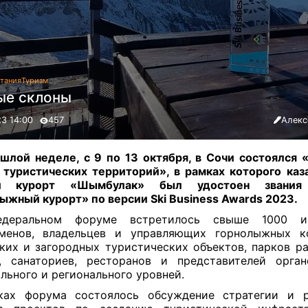
тания
Туризм
ые склоны
23 14:00
457
Алекс
шлой неделе, с 9 по 13 октября, в Сочи состоялся 
туристических территорий», в рамках которого каз
й курорт «Шымбулак» был удостоен звания
ыжный курорт» по версии Ski Business Awards 2023.
деральном форуме встретилось свыше 1000 ин
сменов, владельцев и управляющих горнолыжных ко
ких и загородных туристических объектов, парков ра
, санаториев, ресторанов и представителей орга
льного и регионального уровней.
ках форума состоялось обсуждение стратегии и р