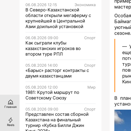
приме
06.08.2026 12:15
Экономика
мастер
В Северо-Казахстанской
области открыли мегаферму с
Особа
крупнейшей в Центральной
Байма
Азии доильной установкой
уютный
сезоне
06.08.2026 09:00
Спорт
Как сыграли клубы
— У
казахстанских игроков во
еще
втором туре РПЛ
по
тур
05.08.2026 14:00
Спорт
пов
«Барыс» расторг контракты с
рын
двумя казахстанцами
Кин
05.08.2026 12:00
Мир
1981: Крутой маршрут по
Советскому Союзу
В план
устано
Главная
05.08.2026 09:00
Спорт
Представлен состав сборной
Казахстана на финальный
турнир «Кубка Билли Джин
Reels
Кинг-2026»