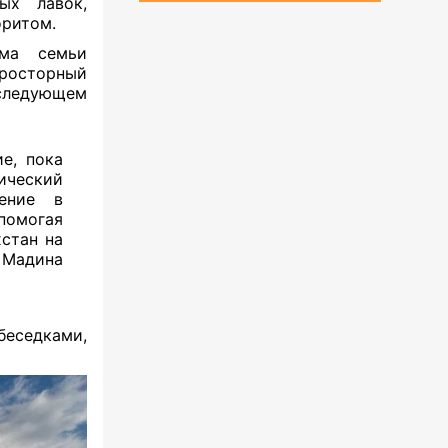
ых лавок,
оритом.
ома семьи
росторный
 следующем
е, пока
ический
ление в
помогая
хстан на
 Мадина
беседками,