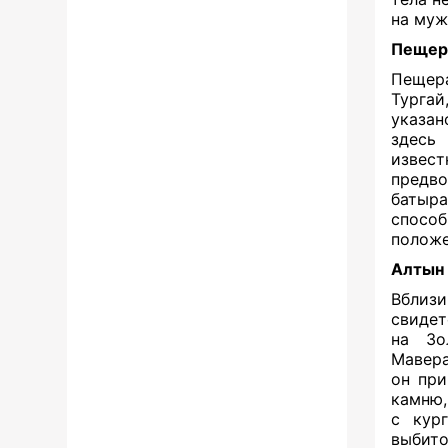
на муж
Пещера
Пещера
Тургай
указан
здесь
извест
предво
батыра
спосо
полож
Алтын
Вблизи
свидет
на Зо
Мавера
он при
камню,
с кур
выбито