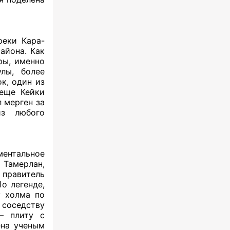
реки Кара-
айона. Как
ры, именно
лы, более
к, один из
 еще Кейки
 мерген за
из любого
ментальное
 Тамерлан,
правитель
о легенде,
у холма по
 соседству
— плиту с
ена ученым