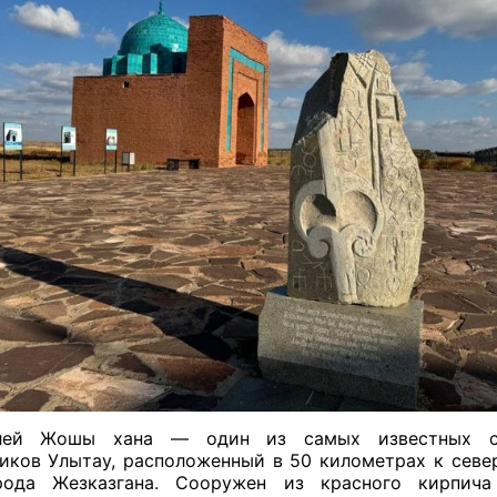
лей Жошы хана — один из самых известных с
иков Улытау, расположенный в 50 километрах к севе
рода Жезказгана. Сооружен из красного кирпич