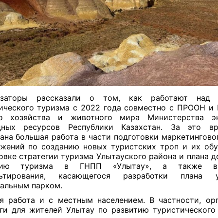
изаторы рассказали о том, как работают над 
ического туризма с 2022 года совместно с ПРООН и
го хозяйства и животного мира Министерства э
дных ресурсов Республики Казахстан. За это в
ана большая работа в части подготовки маркетинговог
жений по созданию новых туристских троп и их обу
овке стратегии туризма Улытауского района и плана д
итию туризма в ГНПП «Улытау», а также в
льтирования, касающегося разработки плана у
альным парком.
я работа и с местным населением. В частности, ор
ги для жителей Улытау по развитию туристического 