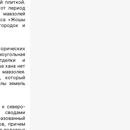
й плиткой.
тот период
 мавзолей
екса «Жошы
городок и
орических
моугольная
отделки и
а хана нет
 мавзолея.
, который
елы земель
 к северо-
о сводами
разованный
ов, причем
я поделена