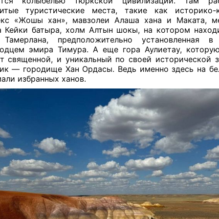
ются колыбелью тюркской цивилизации. Там ра
нитые туристические места, такие как историко-к
екс «Жошы хан», мавзолеи Алаша хана и Маката, м
 Кейки батыра, холм Алтын шокы, на котором наход
 Тамерлана, предположительно установленная в
одцем эмира Тимура. А еще гора Аулиетау, котору
т священной, и уникальный по своей исторической 
ик — городище Хан Ордасы. Ведь именно здесь на б
али избранных ханов.