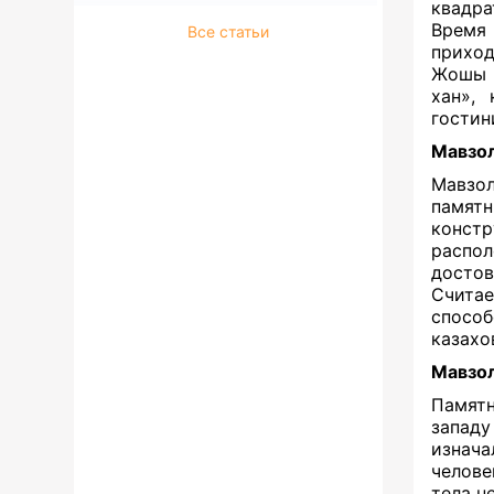
квадра
Время 
Все статьи
прихо
Жошы х
хан»,
гостин
Мавзол
Мавзо
памятн
конст
распол
достов
Счита
способ
казахо
Мавзо
Памятн
запад
изнача
челове
тела н