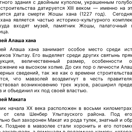
тного здания с двойным куполом, украшенным голубо
строительства датируется XIII веком — именно на э
дится дата смерти Жошы хана (1227 год). Сегодня
ана является частью историко-культурного компл
 куда входят музей, памятник Жошы, палаточный 
ица.
ей Алаша хана
лей Алаша хана занимает особое место среди ист
иков Улытау. Его выделяет среди других святынь пря
рукция, величественный размер, особенности 
ожение на высоком холме. До сих пор о личности Алаш
ерных сведений, так же как о времени строительства
ется, что мавзолей воздвигнут в честь правителя
ствовал возникновению трех жузов, расширил пред
в и объединил их под своей властью.
лей Маката
ик начала XX века расположен в восьми километрах
у от села Шенбер Улытауского района. Под ег
льно был захоронен Макат из рода тулек, знатный и об
к. Позднее в мавзолее стали хоронить и его потомк
е закапывали, а помещали в подземную камеру, котора