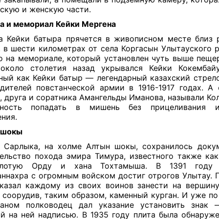
скую и женскую части.
 и мемориал Кейки Мергена
 Кейки батыра прячется в живописном месте близ 
, в шести километрах от села Коргасын Улытауского р
о на мемориале, который установлен чуть выше пеще
 около столетия назад укрывался Кейки Кокембайу
ный как Кейки батыр — легендарный казахский стрело
дителей повстанческой армии в 1916-1917 годах. А
, друга и соратника Амангельды Иманова, называли Кол
бность попадать в мишень без прицеливания 
ения.
 шокы
 Сарлыка, на холме Алтын шокы, сохранилось доку
ельство похода эмира Тимура, известного также как
лотую Орду и хана Тохтамыша. В 1391 году 
ннахра с огромным войском достиг отрогов Улытау. П
казал каждому из своих воинов занести на вершин
 соорудив, таким образом, каменный курган. И уже по
ганом полководец дал указание установить знак 
й на ней надписью. В 1935 году плита была обнаруж