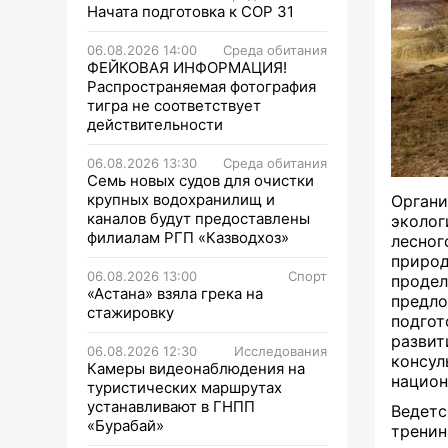
Начата подготовка к СОР 31
06.08.2026 14:00
Среда обитания
ФЕЙКОВАЯ ИНФОРМАЦИЯ!
Распространяемая фотография
тигра не соответствует
действительности
06.08.2026 13:30
Среда обитания
Семь новых судов для очистки
крупных водохранилищ и
Орган
каналов будут предоставлены
эколог
филиалам РГП «Казводхоз»
лесно
приро
06.08.2026 13:00
Спорт
продел
«Астана» взяла грека на
предло
стажировку
подгот
разв
06.08.2026 12:30
Исследования
консу
Камеры видеонаблюдения на
национ
туристических маршрутах
устанавливают в ГНПП
Ведетс
«Бурабай»
тренин