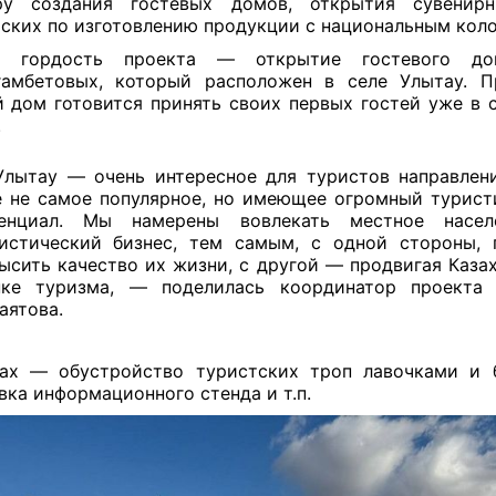
ру создания гостевых домов, открытия сувенирн
ских по изготовлению продукции с национальным кол
я гордость проекта — открытие гостевого д
гамбетовых, который расположен в селе Улытау. П
 дом готовится принять своих первых гостей уже в
.
лытау — очень интересное для туристов направлени
 не самое популярное, но имеющее огромный турист
тенциал. Мы намерены вовлекать местное насе
истический бизнес, тем самым, с одной стороны, 
ысить качество их жизни, с другой — продвигая Каза
ке туризма, — поделилась координатор проекта
аятова.
ах — обустройство туристских троп лавочками и 
вка информационного стенда и т.п.