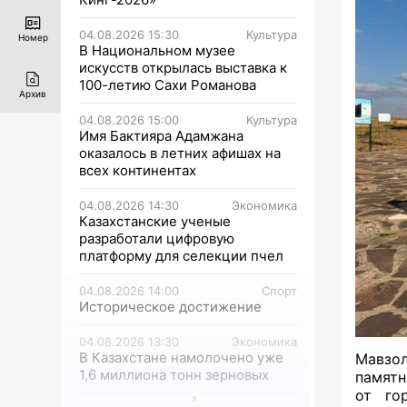
04.08.2026 15:30
Культура
Номер
В Национальном музее
искусств открылась выставка к
100-летию Сахи Романова
Архив
04.08.2026 15:00
Культура
Имя Бактияра Адамжана
оказалось в летних афишах на
всех континентах
04.08.2026 14:30
Экономика
Казахстанские ученые
разработали цифровую
платформу для селекции пчел
04.08.2026 14:00
Спорт
Историческое достижение
04.08.2026 13:30
Экономика
В Казахстане намолочено уже
Мавзо
1,6 миллиона тонн зерновых
памятн
от го