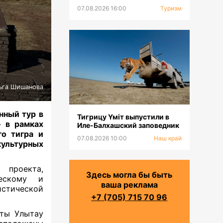
тюркских горнолыжных
07.08.2026 16:00
Туризм
курортов
ьга Шишанова
нный тур в
Тигрицу Үміт выпустили в
 в рамках
Иле-Балхашский заповедник
го тигра и
07.08.2026 10:00
Наш край
культурных
 проекта,
Здесь могла бы быть
ческому и
ваша реклама
истической
+7 (705) 715 70 96
кты Улытау