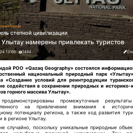
тания
Туризм
ель степной цивилизации
в Улытау намерены привлекать туристов
24 13:00
1444
Ол
идой РОО «Qazaq Geography» состоялся информацио
арственный национальный природный парк «Улытау»
а «Создание условий для реинтродукции туранско
ие содействия в сохранении природных и историко-
ов горного массива Улытау».
продемонстрированы промежуточные результаты
вленного на привлечение внимания к истори
ному потенциалу региона, а также ход развития тур
и в регионе Улытау.
не случайно, поскольку уникальные природные объе