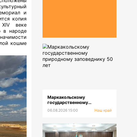
сположены
ультурный
емориал и
ится копия
 XIV веке
ю в народе
значимости
елой кошме
Маркакольскому
государственному
природному заповеднику 50
06.08.2026 15:00
Наш край
лет