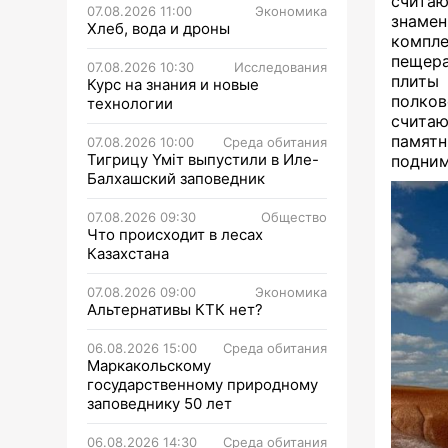
счита
07.08.2026 11:00
Экономика
знаме
Хлеб, вода и дроны
компл
пещера
07.08.2026 10:30
Исследования
плиты
Курс на знания и новые
полков
технологии
считаю
памятн
07.08.2026 10:00
Среда обитания
Тигрицу Үміт выпустили в Иле-
подним
Балхашский заповедник
07.08.2026 09:30
Общество
Что происходит в лесах
Казахстана
07.08.2026 09:00
Экономика
Альтернативы КТК нет?
06.08.2026 15:00
Среда обитания
Маркакольскому
государственному природному
заповеднику 50 лет
06.08.2026 14:30
Среда обитания