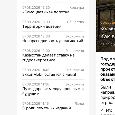
07.08.2026 13:30
Культура
«Самоцветные» полотна
07.08.2026 13:00
Общество
Среда оби
Территория доверия
Колыб
Как 
07.08.2026 12:30
Экономика
Несправедливость десятилетий
28.09.20
07.08.2026 12:00
Экономика
Казахстан делает ставку на
Под эг
гидроэнергетику
госуд
проект
07.08.2026 11:45
Экономика
оказан
ExxonMobil остается с нами!
объект
07.08.2026 11:30
Экономика
Были 
Пути-дороги: между прошлым и
напра
будущим
природ
отрасл
07.08.2026 11:15
Люди
О роли печатных изданий
И это 