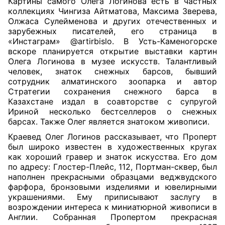
Картины самого Олега Логинова есть в частных
коллекциях Чингиза Айтматова, Максима Зверева,
Олжаса Сулейменова и других отечественных и
зарубежных писателей, его страница в
«Инстаграм» @artirbislo. В Усть-Каменогорске
вскоре планируется открытие выставки картин
Олега Логинова в музее искусств. Талантливый
человек, знаток снежных барсов, бывший
сотрудник алматинского зоопарка и автор
Стратегии сохранения снежного барса в
Казахстане издал в соавторстве с супругой
Ириной несколько бестселлеров о снежных
барсах. Также Олег является знатоком живописи.
Краевед Олег Логинов рассказывает, что Проперт
был широко известен в художественных кругах
как хороший гравер и знаток искусства. Его дом
по адресу: Глостер-Плейс, 112, Портман-сквер, был
наполнен прекрасными образцами веджвудского
фарфора, бронзовыми изделиями и ювелирными
украшениями. Ему приписывают заслугу в
возрождении интереса к миниатюрной живописи в
Англии. Собранная Пропертом прекрасная