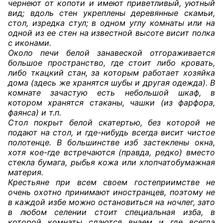
чернеют от копоти и имеют приветливый, уютный
вид; вдоль стен укреплены деревянные скамьи,
стол, изредка стул; в одном углу комнаты или на
одной из ее стен на известной высоте висит полка
с иконами.
Около печи белой занавеской отгораживается
большое пространство, где стоит либо кровать,
либо ткацкий стан, за которым работает хозяйка
дома (здесь же хранятся шубы и другая одежда). В
комнате зачастую есть небольшой шкаф, в
котором хранятся стаканы, чашки (из фарфора,
фаянса) и т.п.
Стол покрыт белой скатертью, без которой не
подают на стол, и где-нибудь всегда висит чистое
полотенце. В большинстве изб застеклены окна,
хотя кое-где встречаются (правда, редко) вместо
стекла бумага, рыбья кожа или хлопчатобумажная
материя.
Крестьяне при всем своем гостеприимстве не
очень охотно принимают иностранцев, поэтому не
в каждой избе можно остановиться на ночлег, зато
в любом селении стоит специальная изба, в
которой комнаты сдаются внаем и где всегда