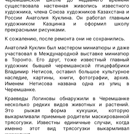
существовала настенная живопись известного
художника, члена Союза художников Казахстана и
России Анатолия Куклина. Он работал главным
художником Казцинка и оформил школу
прекрасными рисунками.
К сожалению, после ремонта они не сохранились.
Анатолий Куклин был мастером миниатюры и даже
участвовал в Международной выставке миниатюр
в Торонто. Его друг, тоже известный главный
художник бывшей черемшанской птицефабрики
Владимир Нетисов, оставил большое культурное
наследие, картины, книги, фотографии, архив.
Именем Нетисова названа одна из улиц в
Черемшанке.
Краеведы Логиновы обнаружили в Черемшанке
несколько редких видов животных и растений.
Это рыжая форма кукушки, которую
выкармливали приемные родители маскированной
трясогузки. Известны единичные случаи, когда
именно этот вид трясогузки выкармливал