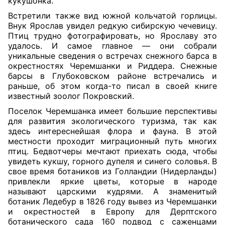
кукушонка.
Встретили также вид южной кольчатой горлицы.
Внук Ярослав увидел редкую сибирскую чечевицу.
Птиц трудно фотографировать, но Ярославу это
удалось. И самое главное — они собрали
уникальные сведения о встречах снежного барса в
окрестностях Черемшанки и Риддера. Снежные
барсы в Глубоковском районе встречались и
раньше, об этом когда-то писал в своей книге
известный зоолог Покровский.
Поселок Черемшанка имеет большие перспективы
для развития экологического туризма, так как
здесь интереснейшая флора и фауна. В этой
местности проходит миграционный путь многих
птиц. Бедвотчеры мечтают приехать сюда, чтобы
увидеть кукшу, горного дупеля и синего соловья. В
свое время ботаников из Голландии (Нидерланды)
привлекли яркие цветы, которые в народе
называют царскими кудрями. А знаменитый
ботаник Ледебур в 1826 году вывез из Черемшанки
и окрестностей в Европу для Дерптского
ботанического сада 160 подвод с саженцами