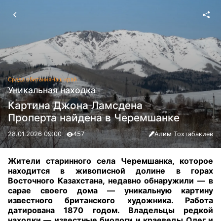
Среда обитания
Наш край
Уникальная находка
Картина Джона Ламсдена
Проперта найдена в Черемшанке
28.01.2026 09:00
457
Алим Тохтабакиев
Жители старинного села Черемшанка, которое
находится в живописной долине в горах
Восточного Казахстана, недавно обнаружили — в
сарае своего дома — уникальную картину
известного британского художника. Работа
датирована 1870 годом. Владельцы редкой
находки — известные биологи и краеведы Олег и