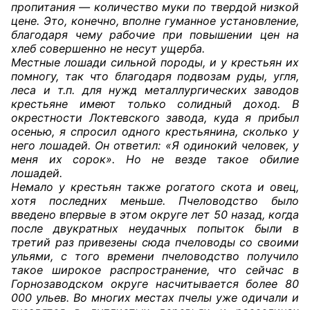
пропитания — количество муки по твердой низкой
цене. Это, конечно, вполне гуманное установление,
благодаря чему рабочие при повышении цен на
хлеб совершенно не несут ущерба.
Местные лошади сильной породы, и у крестьян их
помногу, так что благодаря подвозам руды, угля,
леса и т.п. для нужд металлургических заводов
крестьяне имеют только солидный доход. В
окрестности Локтевского завода, куда я прибыл
осенью, я спросил одного крестьянина, сколько у
него лошадей. Он ответил: «Я одинокий человек, у
меня их сорок». Но не везде такое обилие
лошадей.
Немало у крестьян также рогатого скота и овец,
хотя последних меньше. Пчеловодство было
введено впервые в этом округе лет 50 назад, когда
после двукратных неудачных попыток были в
третий раз привезены сюда пчеловоды со своими
ульями, с того времени пчеловодство получило
такое широкое распространение, что сейчас в
Горнозаводском округе насчитывается более 80
000 ульев. Во многих местах пчелы уже одичали и