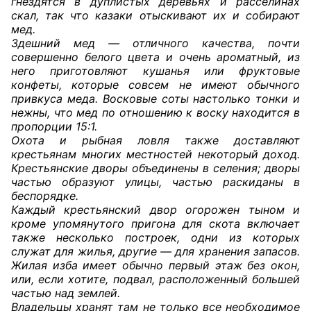
гнездятся в дуплистых деревьях и расселинах
скал, так что казаки отыскивают их и собирают
мед.
Здешний мед — отличного качества, почти
совершенно белого цвета и очень ароматный, из
него приготовляют кушанья или фруктовые
конфеты, которые совсем не имеют обычного
привкуса меда. Восковые соты настолько тонки и
нежны, что мед по отношению к воску находится в
пропорции 15:1.
Охота и рыбная ловля также доставляют
крестьянам многих местностей некоторый доход.
Крестьянские дворы объединены в селения; дворы
частью образуют улицы, частью раскиданы в
беспорядке.
Каждый крестьянский двор огорожен тыном и
кроме упомянутого пригона для скота включает
также несколько построек, одни из которых
служат для жилья, другие — для хранения запасов.
Жилая изба имеет обычно первый этаж без окон,
или, если хотите, подвал, расположенный большей
частью над землей.
Владельцы хранят там не только все необходимое