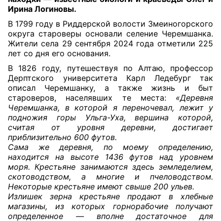
Ирина Логиновы.
В 1799 году в Риддерской волости Змеиногорского
округа староверы основали селение Черемшанка.
Жители села 29 сентября 2024 года отметили 225
лет со дня его основания.
В 1826 году, путешествуя по Алтаю, профессор
Дерптского университета Карл Ледебург так
описал Черемшанку, а также жизнь и быт
староверов, населявших те места:
«Деревня
Черемшанка, в которой я переночевал, лежит у
подножия горы Ульга-Уха, вершина которой,
считая от уровня деревни, достигает
приблизительно 600 футов.
Сама же деревня, по моему определению,
находится на высоте 1436 футов над уровнем
моря. Крестьяне занимаются здесь земледелием,
скотоводством, а многие и пчеловодством.
Некоторые крестьяне имеют свыше 200 ульев.
Излишек зерна крестьяне продают в хлебные
магазины, из которых горнорабочие получают
определенное — вполне достаточное для