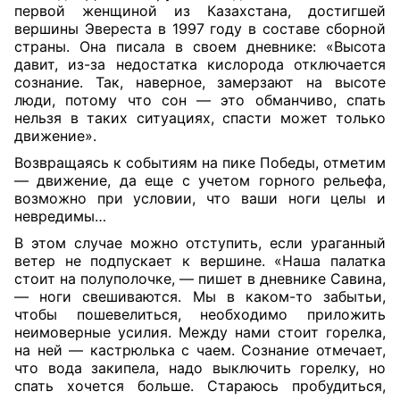
первой женщиной из Казахстана, достигшей
вершины Эвереста в 1997 году в составе сборной
страны. Она писала в своем дневнике: «Высота
давит, из-за недостатка кислорода отключается
сознание. Так, наверное, замерзают на высоте
люди, потому что сон — это обманчиво, спать
нельзя в таких ситуациях, спасти может только
движение».
Возвращаясь к событиям на пике Победы, отметим
— движение, да еще с учетом горного рельефа,
возможно при условии, что ваши ноги целы и
невредимы…
В этом случае можно отступить, если ураганный
ветер не подпускает к вершине. «Наша палатка
стоит на полуполочке, — пишет в дневнике Савина,
— ноги свешиваются. Мы в каком-то забытьи,
чтобы пошевелиться, необходимо приложить
неимоверные усилия. Между нами стоит горелка,
на ней — кастрюлька с чаем. Сознание отмечает,
что вода закипела, надо выключить горелку, но
спать хочется больше. Стараюсь пробудиться,