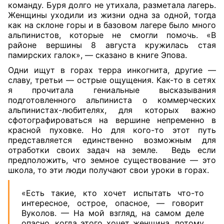
команду. Буря долго не утихала, разметала лагерь.
Женщины уходили из жизни одна за одной, тогда
как на склоне горы и в базовом лагере было много
альпинистов, которые не смогли помочь. «В
районе вершины 8 августа кружилась стая
памирских галок», — сказано в книге Эпова.
Одни ищут в горах терра инкогнита, другие —
славу, третьи — острые ощущения. Как-то в сетях
я прочитала гениальные высказывания
подготовленного альпиниста о коммерческих
альпинистах-любителях, для которых важно
сфотографироваться на вершине непременно в
красной пуховке. Но для кого-то этот путь
представляется единственно возможным для
отработки своих задач на земле. Ведь если
предположить, что земное существование — это
школа, то эти люди получают свои уроки в горах.
«Есть такие, кто хочет испытать что-то
интересное, острое, опасное, — говорит
Вуколов. — На мой взгляд, на самом деле
опасно, когда этого хочет женщина, потому