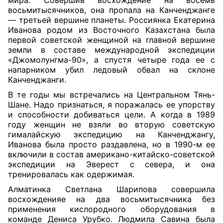
мира. Совершив восхождение на восемь
восьмитысячников, она пропала на Канченджанге
— третьей вершине планеты. Россиянка Екатерина
Иванова родом из Восточного Казахстана была
первой советской женщиной на главной вершине
земли в составе международной экспедиции
«Джомолунгма-90», а спустя четыре года ее с
напарником убил ледовый обвал на склоне
Канченджанги.
В те годы мы встречались на Центральном Тянь-
Шане. Надо признаться, я поражалась ее упорству
и способности добиваться цели. А когда в 1989
году женщин не взяли во вторую советскую
гималайскую экспедицию на Канченджангу,
Иванова была просто раздавлена, но в 1990-м ее
включили в состав американо-китайско-советской
экспедиции на Эверест с севера, и она
тренировалась как одержимая.
Алматинка Светлана Шарипова совершила
восхожденияе на два восьмитысячника без
применения кислородного оборудования в
команде Дениса Урубко. Людмила Савина была