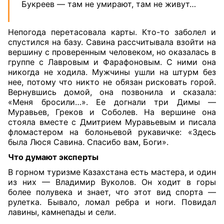
Букреев — там не умирают, там не живут…
Непогода перетасовала карты. Кто-то заболел и
спустился на базу. Савина рассчитывала взойти на
вершину с проверенным человеком, но оказалась в
группе с Лавровым и Фарафоновым. С ними она
никогда не ходила. Мужчины ушли на штурм без
нее, потому что никто не обязан рисковать горой.
Вернувшись домой, она позвонила и сказала:
«Меня бросили…». Ее догнали три Димы —
Муравьев, Греков и Соболев. На вершине она
стояла вместе с Дмитрием Муравьевым и писала
фломастером на болоньевой рукавичке: «Здесь
была Люся Савина. Спасибо вам, Боги».
Что думают эксперты
В горном туризме Казахстана есть мастера, и один
из них — Владимир Вуколов. Он ходит в горы
более полувека и знает, что этот вид спорта —
рулетка. Бывало, ломал ребра и ноги. Повидал
лавины, камнепады и сели.