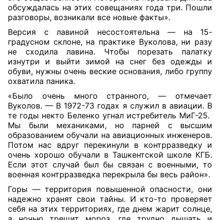
обсуждалась на этих совещаниях года три. Пошли
разговоры, возникали все новые факты».
Версия с лавиной несостоятельна — на 15-
градусном склоне, на практике Вуколова, ни разу
не сходила лавина. Чтобы порезать палатку
изнутри и выйти зимой на снег без одежды и
обуви, нужны очень веские основания, либо группу
охватила паника.
«Было очень много странного, — отмечает
Вуколов. — В 1972-73 годах я служил в авиации. В
те годы некто Беленко угнал истребитель МиГ-25.
Мы были механиками, но парней с высшим
образованием обучали на авиационных инженеров.
Потом нас вдруг перекинули в контрразведку и
очень хорошо обучали в Ташкентской школе КГБ.
Если этот случай был бы связан с военными, то
военная контрразведка перекрыла бы весь район».
Горы — территория повышенной опасности, они
надежно хранят свои тайны. И кто-то проверяет
себя на этих территориях, где днем жарит солнце,
а ночью трещит мороз, где трудно дышать и