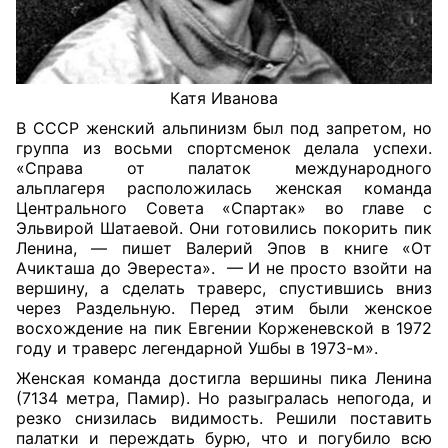
Катя Иванова
В СССР женский альпинизм был под запретом, но
группа из восьми спортсменок делала успехи.
«Справа от палаток международного
альплагеря расположилась женская команда
Центрального Совета «Спартак» во главе с
Эльвирой Шатаевой. Они готовились покорить пик
Ленина, — пишет Валерий Эпов в книге «От
Ачикташа до Эвереста». — И не просто взойти на
вершину, а сделать траверс, спустившись вниз
через Раздельную. Перед этим были женское
восхождение на пик Евгении Корженевской в 1972
году и траверс легендарной Ушбы в 1973-м».
Женская команда достигла вершины пика Ленина
(7134 метра, Памир). Но разыгралась непогода, и
резко снизилась видимость. Решили поставить
палатки и переждать бурю, что и погубило всю