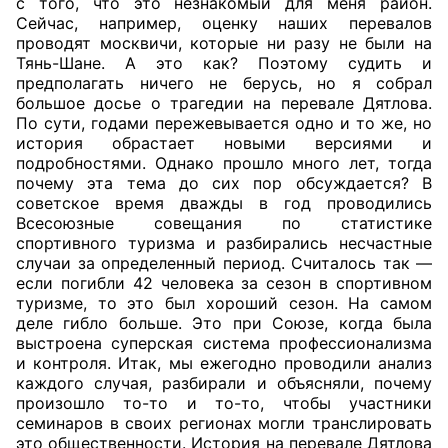
с того, что это незнакомый для меня район.
Сейчас, например, оценку наших перевалов
проводят москвичи, которые ни разу не были на
Тянь-Шане. А это как? Поэтому судить и
предполагать ничего не берусь, но я собрал
большое досье о трагедии на перевале Дятлова.
По сути, годами пережевывается одно и то же, но
история обрастает новыми версиями и
подробностями. Однако прошло много лет, тогда
почему эта тема до сих пор обсуждается? В
советское время дважды в год проводились
Всесоюзные совещания по статистике
спортивного туризма и разбирались несчастные
случаи за определенный период. Считалось так —
если погибли 42 человека за сезон в спортивном
туризме, то это был хороший сезон. На самом
деле гибло больше. Это при Союзе, когда была
выстроена суперская система профессионализма
и контроля. Итак, мы ежегодно проводили анализ
каждого случая, разбирали и объясняли, почему
произошло то-то и то-то, чтобы участники
семинаров в своих регионах могли транслировать
это общественности. История на перевале Дятлова