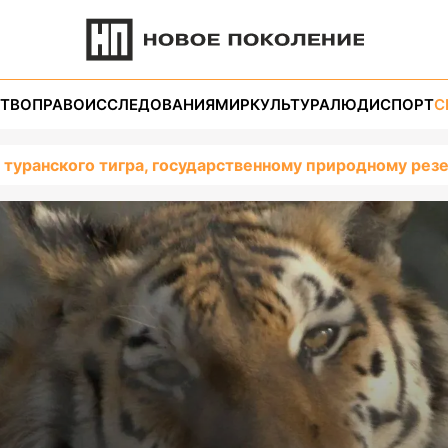
ТВО
ПРАВО
ИССЛЕДОВАНИЯ
МИР
КУЛЬТУРА
ЛЮДИ
СПОРТ
С
 туранского тигра, государственному природному рез