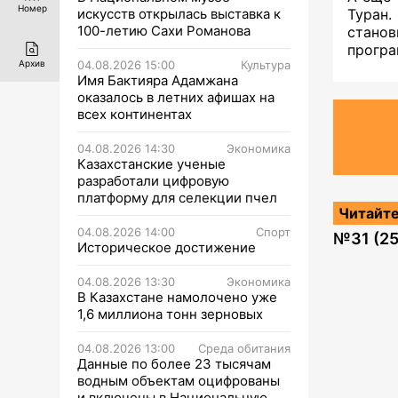
Номер
искусств открылась выставка к
Туран.
100-летию Сахи Романова
стано
програ
Архив
04.08.2026 15:00
Культура
Имя Бактияра Адамжана
оказалось в летних афишах на
всех континентах
04.08.2026 14:30
Экономика
Казахстанские ученые
разработали цифровую
платформу для селекции пчел
Читайте
04.08.2026 14:00
Спорт
№
31 (2
Историческое достижение
04.08.2026 13:30
Экономика
В Казахстане намолочено уже
1,6 миллиона тонн зерновых
04.08.2026 13:00
Среда обитания
Данные по более 23 тысячам
водным объектам оцифрованы
и включены в Национальную