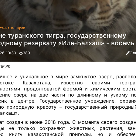
тания
Наш край
не туранского тигра, государственному
одному резервату «Иле-Балхаш» - восемь 
26 10:30
389
Ол
ПР РК
йшее и уникальное в мире замкнутое озеро, распол
остоке Казахстана, известно своими геогра
ностями, продолговатой формой и химическим сост
ение озера на две части по длинному и узкому п
сик в центре. Государственное учреждение, охран
ю природную красоту – государственный природны
алхаш».
ат создан в июне 2018 года. С момента своего созда
ды не только сохраняют животных, растения, зан
ую книгу казахстанской природы, но и обеспе