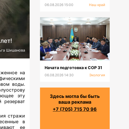
природному заповеднику 50
06.08.2026 15:00
Наш край
лет
лет!
ьга Шишанова
Начата подготовка к СОР 31
оженное на
06.08.2026 14:30
Экология
фическими
авом воды.
олуострову
яющее эту
Здесь могла бы быть
й резерват
ваша реклама
+7 (705) 715 70 96
ния стражи
есенные в
чивают ее