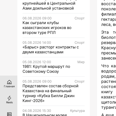
крупнейшей в Центральной
восст
Азии доильной установкой
покол
филиал
06.08.2026 09:00
Спорт
гектар
Как сыграли клубы
леса, 
казахстанских игроков во
Эта т
втором туре РПЛ
биоло
резерв
05.08.2026 14:00
Спорт
«Барыс» расторг контракты с
Крас
двумя казахстанцами
пресм
занесе
05.08.2026 12:00
Мир
Что ка
1981: Крутой маршрут по
водор
Советскому Союзу
родам,
растен
05.08.2026 09:00
Спорт
Представлен состав сборной
состоя
Главная
Казахстана на финальный
книгу
турнир «Кубка Билли Джин
казах
Кинг-2026»
щитол
Reels
туранг
04.08.2026 15:30
Культура
А еще 
В Национальном музее