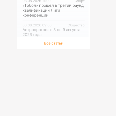
03.08.2026 11:00
Спорт
«Тобол» прошел в третий раунд
квалификации Лиги
конференций
03.08.2026 09:00
Общество
Астропрогноз с 3 по 9 августа
2026 года
Все статьи
02.08.2026 10:30
Спорт
Еврокубковая осень
обеспечена
02.08.2026 10:00
Культура
В лучших традициях цирка
02.08.2026 09:30
Культура
Подвиг в степи
02.08.2026 09:00
Среда обитания
Бухтарминские аккорды
01.08.2026 13:30
Культура
Что делают музыканты на