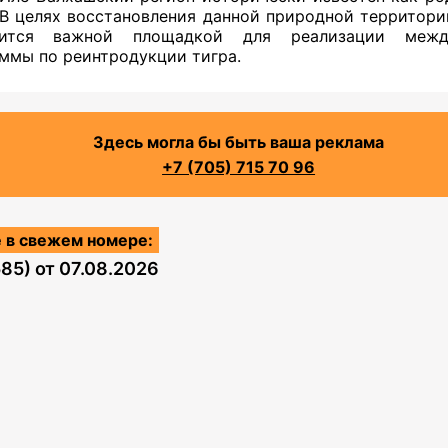
 В целях восстановления данной природной территори
вится важной площадкой для реализации межд
ммы по реинтродукции тигра.
Здесь могла бы быть ваша реклама
+7 (705) 715 70 96
 в свежем номере:
585)
от
07.08.2026