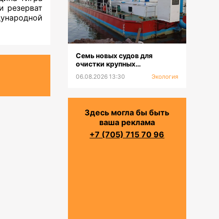
и резерват
ународной
Семь новых судов для
очистки крупных
водохранилищ и каналов
06.08.2026 13:30
Экология
будут предоставлены
филиалам РГП «Казводхоз»
Здесь могла бы быть
ваша реклама
+7 (705) 715 70 96