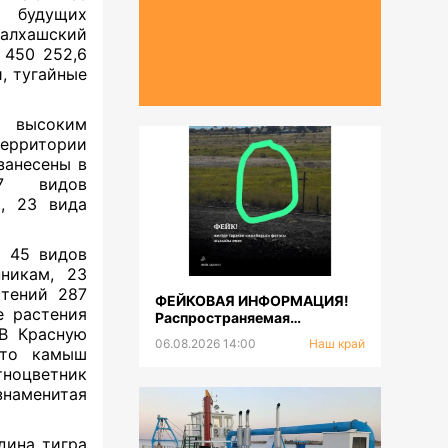
я будущих
алхашский
 450 252,6
, тугайные
с высоким
ерритории
занесены в
17 видов
, 23 вида
х 45 видов
никам, 23
стений 287
ФЕЙКОВАЯ ИНФОРМАЦИЯ!
е растения
Распространяемая
 В Красную
фотография тигра не
06.08.2026 14:00
Наш край
соответствует
это камыш
действительности
ноцветник
наменитая
дина тигра