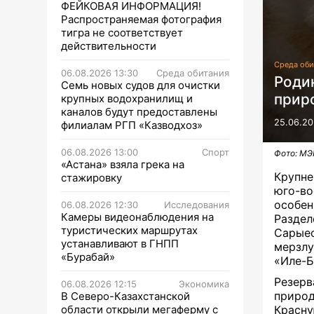
ФЕЙКОВАЯ ИНФОРМАЦИЯ!
Распространяемая фотография
тигра не соответствует
действительности
Среда оби
06.08.2026 13:30
Среда обитания
Роди
Семь новых судов для очистки
прир
крупных водохранилищ и
каналов будут предоставлены
25.06.20
филиалам РГП «Казводхоз»
06.08.2026 13:00
Спорт
Фото: МЭ
«Астана» взяла грека на
Крупне
стажировку
юго-в
особен
06.08.2026 12:30
Исследования
Камеры видеонаблюдения на
Раздел
туристических маршрутах
Сарые
устанавливают в ГНПП
мерзлу
«Бурабай»
«Иле-Б
Резерв
06.08.2026 12:15
Экономика
приро
В Северо-Казахстанской
области открыли мегаферму с
Красн