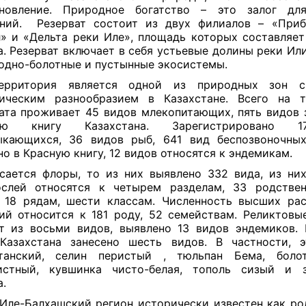
ановление. Природное богатство – это залог дл
ений. Резерват состоит из двух филиалов – «Приб
» и «Дельта реки Иле», площадь которых составляет
а. Резерват включает в себя устьевые долины реки Или
водно-болотные и пустынные экосистемы.
ерритория является одной из природных зон 
гическим разнообразием в Казахстане. Всего на т
ата проживает 45 видов млекопитающих, пять видов 
ную книгу Казахстана. Зарегистрировано 
ыкающихся, 36 видов рыб, 641 вид беспозвоночных
но в Красную книгу, 12 видов относятся к эндемикам.
сается флоры, то из них выявлено 332 вида, из ни
ослей относятся к четырем разделам, 33 родствен
 18 рядам, шести классам. Численность высших ра
ий относится к 181 роду, 52 семействам. Реликтовы
т из восьми видов, выявлено 13 видов эндемиков.
 Казахстана занесено шесть видов. В частности, 
станский, селин перистый , тюльпан Бема, болот
истный, кувшинка чисто-белая, тополь сизый и з
а.
Иле-Балхашский регион исторически известен как ро