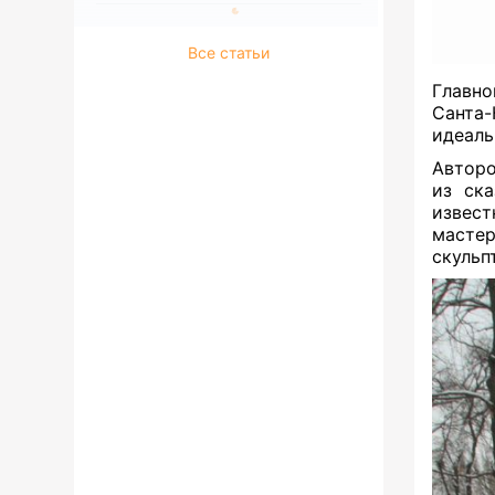
Все статьи
Главно
Санта-
идеаль
Авторо
из ска
извест
мастер
скульп