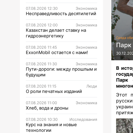
07.08.2026 12:30
Экономика
Несправедливость десятилетий
07.08.2026 12:00
Экономика
Казахстан делает ставку на
гидроэнергетику
Среда оби
Парк
07.08.2026 11:45
Экономика
ExxonMobil остается с нами!
30.12.20
07.08.2026 11:30
Экономика
В исто
Пути-дороги: между прошлым и
госуд
будущим
Парк 
многон
07.08.2026 11:15
Люди
О роли печатных изданий
Этот п
русски
07.08.2026 11:00
Экономика
украин
Хлеб, вода и дроны
притяж
07.08.2026 10:30
Исследования
Курс на знания и новые
технологии