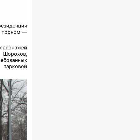
резиденция
 и троном —
ерсонажей
ч Шорохов,
ребованных
 парковой