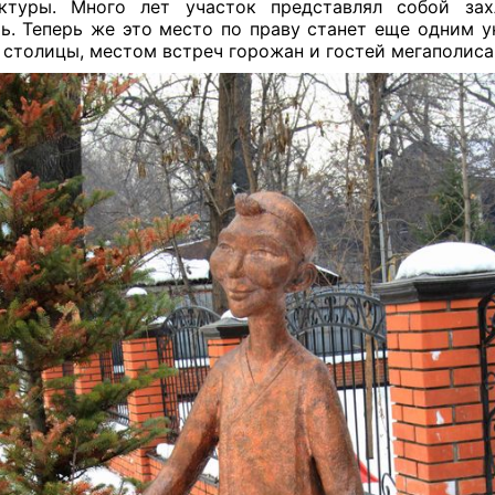
ктуры. Много лет участок представлял собой зах
ь. Теперь же это место по праву станет еще одним 
 столицы, местом встреч горожан и гостей мегаполиса