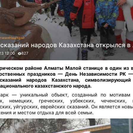
тания
Наш край
 сказаний народов Казахстана открылся в
23 12:00
827
рическом районе Алматы Малой станице в один из 
арственных праздников — День Независимости РК —
сказаний народов Казахстана, символизирующий
ационального казахстанского народа
.
арк — уникальный объект, созданный по мотивам 
х, немецких, греческих, узбекских, чеченских, к
ских, уйгурских, еврейских сказаний. Он является но
ения и местом отдыха для всей семьи.