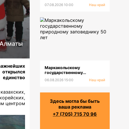
07.08.2026 10:00
Наш край
 Алматы
важнейших
Маркакольскому
 открылся
государственному
 единство
природному заповеднику 50
06.08.2026 15:00
Наш край
лет
казахских,
орейских,
Здесь могла бы быть
вым центром
ваша реклама
+7 (705) 715 70 96