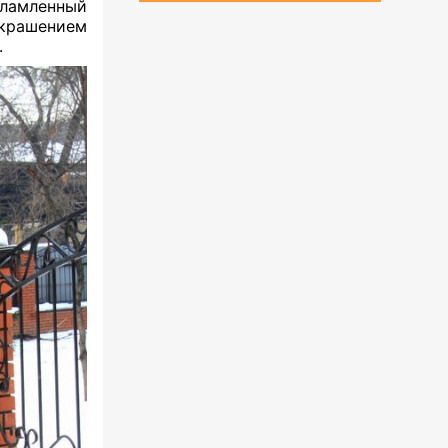
ламленный
украшением
.